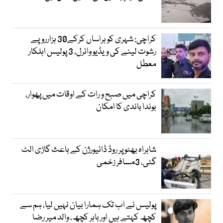
کراچی: شہری کو ہراساں کرکے30 ہزارروپے
رشوت لینے کی ویڈیو وائرل، 3 پولیس اہلکار
معطل
کراچی میں صبح و رات کے اوقات میں پھوار،
بوندا باندی کا امکان
شاہراہ بھٹو پر روڈ ڈائیورژن کے باعث گاڑی الٹ
گئی، 3مسافر زخمی
پولیس نے اب تک ہمارا بیان نہیں لیا، ہم سے
کچھ کہتے ہیں اور باہر کچھ، والد میر رضا