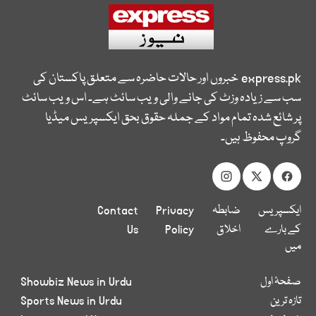
express.pk
خبروں اور حالات حاضرہ سے متعلق پاکستان کی
سب سے زیادہ وزٹ کی جانے والی ویب سائٹ ہے۔ اس ویب سائٹ
پر شائع شدہ تمام مواد کے جملہ حقوق بحق ایکسپریس میڈیا
گروپ محفوظ ہیں۔
ایکسپریس
ضابطہ
Privacy
Contact
کے بارے
اخلاق
Policy
Us
میں
صفحۂ اول
Showbiz News in Urdu
تازہ ترین
Sports News in Urdu