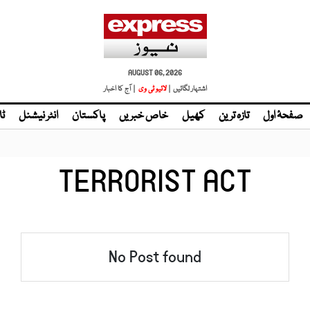
AUGUST 06, 2026
اشتہار لگائیں |
لائیو ٹی وی
| آج کا اخبار
صفحۂ اول
تازہ ترین
کھیل
خاص خبریں
پاکستان
انٹر نیشنل
ٹا
TERRORIST ACT
No Post found