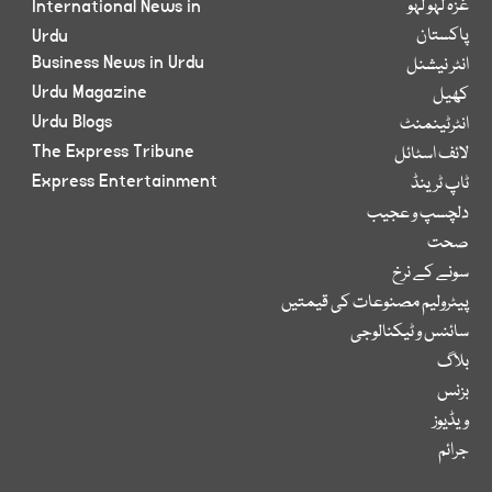
غزہ لہو لہو
International News in
پاکستان
Urdu
Business News in Urdu
انٹر نیشنل
Urdu Magazine
کھیل
Urdu Blogs
انٹرٹینمنٹ
The Express Tribune
لائف اسٹائل
Express Entertainment
ٹاپ ٹرینڈ
دلچسپ و عجیب
صحت
سونے کے نرخ
پیٹرولیم مصنوعات کی قیمتیں
سائنس و ٹیکنالوجی
بلاگ
بزنس
ویڈیوز
جرائم