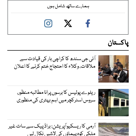
ہمارے ساتھ شامل ہوں
پاکستان
آئی جی سندھ کا کراچی بار کی قیادت سے
ملاقات، وکلاء کا احتجاج ختم کرنے کا اعلان
ریلوے پولیس کا برسوں پرانا مطالبہ منظور،
سروس اسٹرکچر میں اہم بہتری کی منظوری
آرمی کا ریسکیو آپریشن: براڈ پیک سے سات غیر
ملکی کوہ پیماؤں کی لاشیں نکال لیں