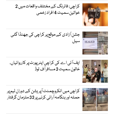
کراچی: فائرنگ کے مختلف واقعات میں 2
خواتین سمیت 4 افراد زخمی
جشن آزادی کے موقع پر کراچی کی جھنڈا گلی
سیل
ایف آئی اے کی کراچی ایئرپورٹ پر کارروائیاں،
خاتون سمیت 3 مسافر آف لوڈ
کراچی میں انکروچمنٹ آپریشن کے دوران ٹیم پر
حملہ اور ہنگامہ آرائی کرنے پر 33 ملزمان گرفتار