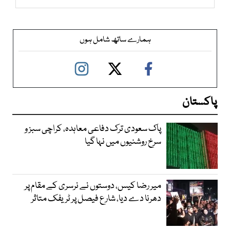
ہمارے ساتھ شامل ہوں
پاکستان
پاک سعودی ترک دفاعی معاہدہ، کراچی سبز و
سرخ روشنیوں میں نہا گیا
میر رضا کیس، دوستوں نے نرسری کے مقام پر
دھرنا دے دیا، شارع فیصل پر ٹریفک متاثر