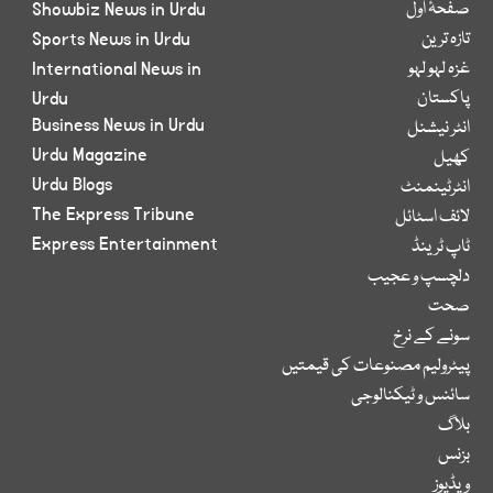
صفحۂ اول
Showbiz News in Urdu
تازہ ترین
Sports News in Urdu
غزہ لہو لہو
International News in
پاکستان
Urdu
Business News in Urdu
انٹر نیشنل
Urdu Magazine
کھیل
Urdu Blogs
انٹرٹینمنٹ
The Express Tribune
لائف اسٹائل
Express Entertainment
ٹاپ ٹرینڈ
دلچسپ و عجیب
صحت
سونے کے نرخ
پیٹرولیم مصنوعات کی قیمتیں
سائنس و ٹیکنالوجی
بلاگ
بزنس
ویڈیوز