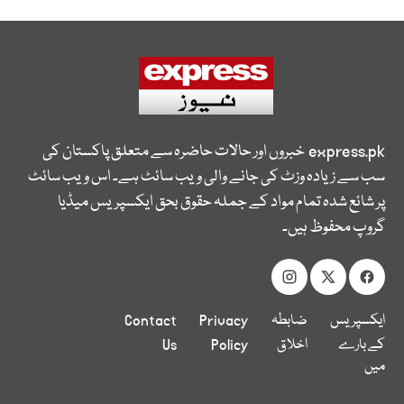
express.pk
خبروں اور حالات حاضرہ سے متعلق پاکستان کی
سب سے زیادہ وزٹ کی جانے والی ویب سائٹ ہے۔ اس ویب سائٹ
پر شائع شدہ تمام مواد کے جملہ حقوق بحق ایکسپریس میڈیا
گروپ محفوظ ہیں۔
ایکسپریس
ضابطہ
Privacy
Contact
کے بارے
اخلاق
Policy
Us
میں