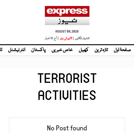
AUGUST 09, 2026
اشتہار لگائیں |
| آج کا اخبار
صفحۂ اول
تازہ ترین
کھیل
خاص خبریں
پاکستان
انٹر نیشنل
ٹا
TERRORIST
ACTIVITIES
No Post found