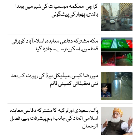
کراچی: محکمہ موسمیات کی شہر میں بوندا
باندی، پھوار کی پیشگوئی
مکہ مشترکہ دفاعی معاہدہ، اسلام آباد کو برقی
قمقموں، اسکرینز سے سجادیا گیا
میر رضا کیس، میڈیکل بورڈ کی رپورٹ کے بعد
نئی تحقیقاتی کمیٹی قائم
پاک، سعودی اور ترکیہ کا مشترکہ دفاعی معاہدہ
اسلامی اتحاد کی جانب اہم پیشرفت ہے، فضل
الرحمان