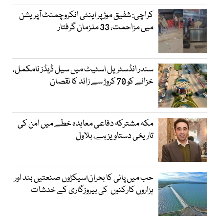
کراچی: شفیق موڑ پر اینٹی انکروچمنٹ آپریشن
میں مزاحمت، 33 ملزمان گرفتار
سندر انڈسٹریل اسٹیٹ میں سیل ڈیڈز نامکمل،
خزانے کو 70 کروڑ سے زائد کا نقصان
مکہ مشترکہ دفاعی معاہدہ خطے میں امن کی
تاریخی دستاویز ہے، بلاول
حب میں پانی کا بحران؛سیکڑوں صنعتیں بند اور
ہزاروں کارکنوں کی بیروزگاری کے خدشات