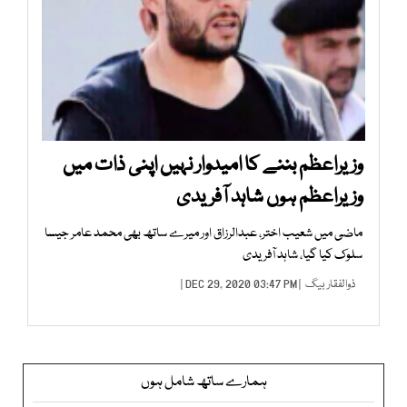
وزیراعظم بننے کا امیدوار نہیں اپنی ذات میں
وزیراعظم ہوں شاہد آفریدی
ماضی میں شعیب اختر، عبدالرزاق اور میرے ساتھ بھی محمد عامر جیسا
سلوک کیا گیا، شاہد آفریدی
ذوالفقار بیگ
| DEC 29, 2020 03:47 PM |
ہمارے ساتھ شامل ہوں