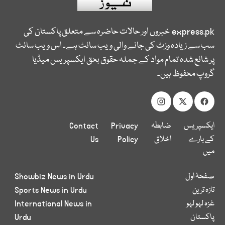
express.pk
خبروں اور حالات حاضرہ سے متعلق پاکستان کی
سب سے زیادہ وزٹ کی جانے والی ویب سائٹ ہے۔ اس ویب سائٹ
پر شائع شدہ تمام مواد کے جملہ حقوق بحق ایکسپریس میڈیا
گروپ محفوظ ہیں۔
ایکسپریس
ضابطہ
Privacy
Contact
کے بارے
اخلاق
Policy
Us
میں
صفحۂ اول
Showbiz News in Urdu
تازہ ترین
Sports News in Urdu
غزہ لہو لہو
International News in
پاکستان
Urdu