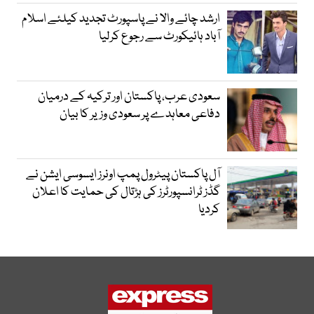
ارشد چائے والا نے پاسپورٹ تجدید کیلئے اسلام
آباد ہائیکورٹ سے رجوع کرلیا
سعودی عرب، پاکستان اور ترکیہ کے درمیان
دفاعی معاہدے پر سعودی وزیر کا بیان
آل پاکستان پیٹرول پمپ اونرز ایسوسی ایشن نے
گڈز ٹرانسپورٹرز کی ہڑتال کی حمایت کا اعلان
کردیا