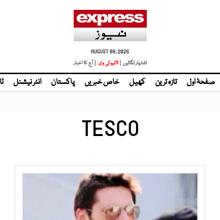
AUGUST 08, 2026
اشتہار لگائیں |
لائیو ٹی وی
| آج کا اخبار
صفحۂ اول
تازہ ترین
کھیل
خاص خبریں
پاکستان
انٹر نیشنل
ٹا
TESCO