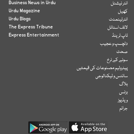
Business News in Urdu
انٹر نیشنل
Urdu Magazine
کھیل
Urdu Blogs
انٹرٹینمنٹ
The Express Tribune
لائف اسٹائل
Express Entertainment
ٹاپ ٹرینڈ
دلچسپ و عجیب
صحت
سونے کے نرخ
پیٹرولیم مصنوعات کی قیمتیں
سائنس و ٹیکنالوجی
بلاگ
بزنس
ویڈیوز
جرائم