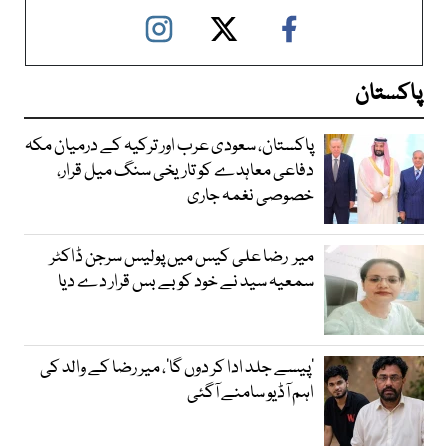
پاکستان
پاکستان، سعودی عرب اور ترکیہ کے درمیان مکہ
دفاعی معاہدے کو تاریخی سنگ میل قرار،
خصوصی نغمہ جاری
میر رضا علی کیس میں پولیس سرجن ڈاکٹر
سمعیہ سید نے خود کو بے بس قرار دے دیا
’پیسے جلد ادا کر دوں گا‘، میر رضا کے والد کی
اہم آڈیو سامنے آگئی