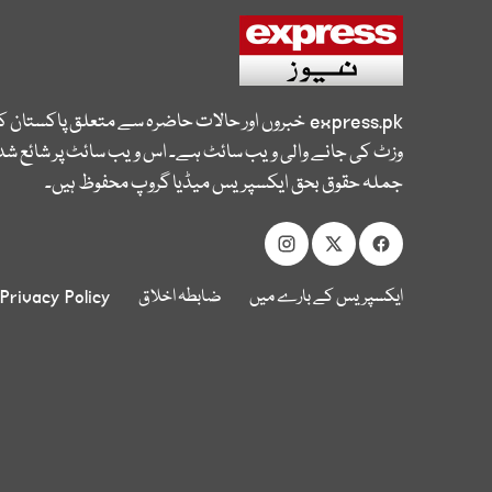
express.pk
خبروں اور حالات حاضرہ سے متعلق پاکستان 
وزٹ کی جانے والی ویب سائٹ ہے۔ اس ویب سائٹ پر شائع شدہ
جملہ حقوق بحق ایکسپریس میڈیا گروپ محفوظ ہیں۔
ایکسپریس کے بارے میں
ضابطہ اخلاق
Privacy Policy