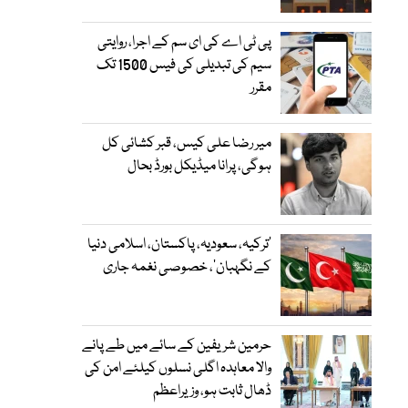
پی ٹی اے کی ای سم کے اجرا، روایتی
سیم کی تبدیلی کی فیس 1500 تک
مقرر
میر رضا علی کیس، قبر کشائی کل
ہوگی، پرانا میڈیکل بورڈ بحال
‘ترکیہ، سعودیہ، پاکستان، اسلامی دنیا
کے نگہبان’، خصوصی نغمہ جاری
حرمین شریفین کے سائے میں طے پانے
والا معاہدہ اگلی نسلوں کیلئے امن کی
ڈھال ثابت ہو، وزیراعظم