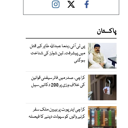
پاکستان
پی ٹی آئی رہنما عبداللہ طایر کے قتل
میں پیشرفت، تین شوٹرز کی شناخت
ہوگئی
کراچی، صدر میں فائر سیفٹی قوانین
کی خلاف ورزی پر 200 دکانیں سیل
کراچی ایئرپورٹ پر بیرون ملک سفر
کرنے والوں کو سہولت دینے کا فیصلہ