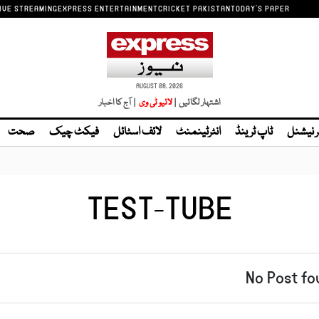
IVE STREAMING
EXPRESS ENTERTAINMENT
CRICKET PAKISTAN
TODAY'S PAPER
AUGUST 08, 2026
اشتہار لگائیں |
| آج کا اخبار
ر نیشنل
ٹاپ ٹرینڈ
انٹرٹینمنٹ
لائف اسٹائل
فیکٹ چیک
صحت
TEST-TUBE
No Post fo