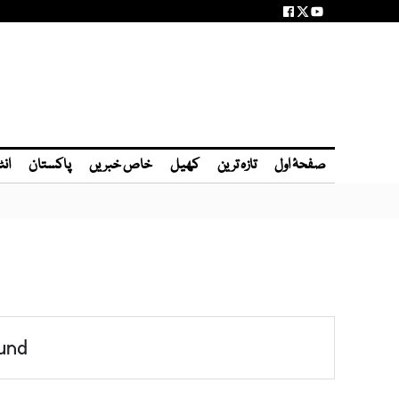
صفحۂ اول
تازہ ترین
کھیل
خاص خبریں
پاکستان
انٹ
und