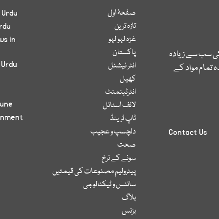
صفحۂ اول
 Urdu
تازہ ترین
rdu
غزہ لہو لہو
ws in
پاکستان
کی سب سے زیادہ
 Urdu
انٹر نیشنل
 تمام مواد کے
کھیل
انٹرٹینمنٹ
bune
لائف اسٹائل
inment
ٹاپ ٹرینڈ
دلچسپ و عجیب
Contact Us
صحت
سونے کے نرخ
پیٹرولیم مصنوعات کی قیمتیں
سائنس و ٹیکنالوجی
بلاگ
بزنس