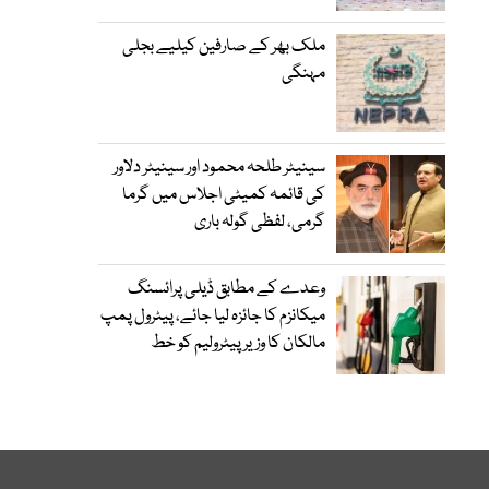
ملک بھر کے صارفین کیلیے بجلی
مہنگی
سینیٹر طلحہ محمود اور سینیٹر دلاور
کی قائمہ کمیٹی اجلاس میں گرما
گرمی، لفظی گولہ باری
وعدے کے مطابق ڈیلی پرائسنگ
میکانزم کا جائزہ لیا جائے، پیٹرول پمپ
مالکان کا وزیرپیٹرولیم کو خط