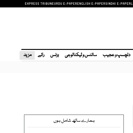
EXPRESS TRIBUNE
URDU E-PAPER
ENGLISH E-PAPER
SINDHI E-PAPER
L
دلچسپ و عجیب
سائنس و ٹیکنالوجی
بزنس
رائے
مزید
ہمارے ساتھ شامل ہوں