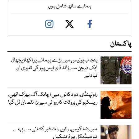
ہمارے ساتھ شامل ہوں
پاکستان
پنجاب پولیس میں بڑے پیمانے پر اکھاڑ پچھاڑ،
ایک درجن سے زائد ڈی ایس پیز کی تقرری اور
تبادلے
راولپنڈی، دو دکانوں میں اچانک آگ بھڑک اٹھی،
ریسکیو کی بروقت کارروائی سے بڑا نقصان ٹل گیا
میر رضا کیس، راتوں رات قبر کشائی سے پہلے
نیا میڈیکل بورڈ تشکیل