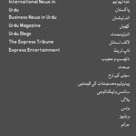
غزہ لہو لہو
International News in
پاکستان
Urdu
Business News in Urdu
انٹر نیشنل
Urdu Magazine
کھیل
Urdu Blogs
انٹرٹینمنٹ
The Express Tribune
لائف اسٹائل
Express Entertainment
ٹاپ ٹرینڈ
دلچسپ و عجیب
صحت
سونے کے نرخ
پیٹرولیم مصنوعات کی قیمتیں
سائنس و ٹیکنالوجی
بلاگ
بزنس
ویڈیوز
جرائم