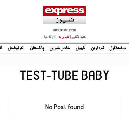
AUGUST 07, 2026
اشتہار لگائیں |
لائیو ٹی وی
| آج کا اخبار
صفحۂ اول
تازہ ترین
کھیل
خاص خبریں
پاکستان
انٹر نیشنل
ٹا
TEST-TUBE BABY
No Post found