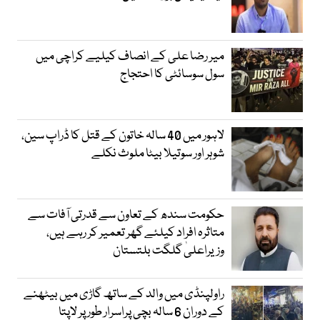
میر رضا علی کے انصاف کیلیے کراچی میں
سول سوسائٹی کا احتجاج
لاہور میں 40 سالہ خاتون کے قتل کا ڈراپ سین،
شوہر اور سوتیلا بیٹا ملوث نکلے
حکومت سندھ کے تعاون سے قدرتی آفات سے
متاثرہ افراد کیلئے گھر تعمیر کر رہے ہیں،
وزیراعلیٰ گلگت بلتستان
راولپنڈی میں والد کے ساتھ گاڑی میں بیٹھنے
کے دوران 6 سالہ بچی پراسرار طور پر لاپتا