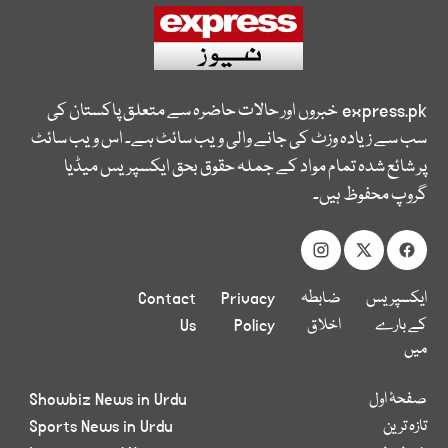
express.pk
خبروں اور حالات حاضرہ سے متعلق پاکستان کی
سب سے زیادہ وزٹ کی جانے والی ویب سائٹ ہے۔ اس ویب سائٹ
پر شائع شدہ تمام مواد کے جملہ حقوق بحق ایکسپریس میڈیا
گروپ محفوظ ہیں۔
ایکسپریس
ضابطہ
Privacy
Contact
کے بارے
اخلاق
Policy
Us
میں
صفحۂ اول
Showbiz News in Urdu
تازہ ترین
Sports News in Urdu