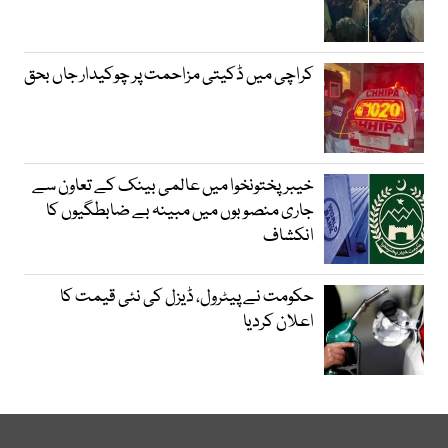
کراچی میں ڈکیتی مزاحمت پر چوکیدار جاں بحق
خیبرپختونخوا میں عالمی بینک کے تعاون سے
جاری منصوبوں میں مبینہ بے ضابطگیوں کا
انکشاف
حکومت نے پیٹرول، ڈیزل کی نئی قیمت کا
اعلان کردیا