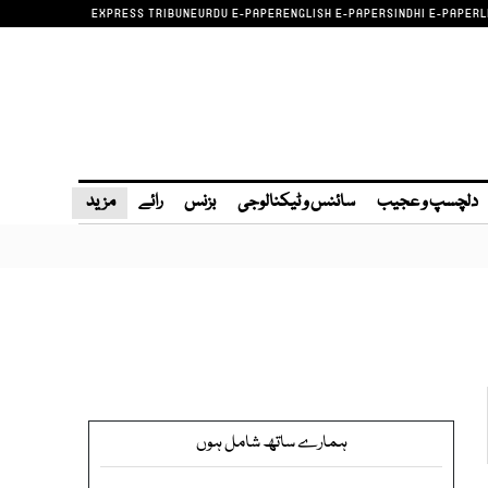
EXPRESS TRIBUNE
URDU E-PAPER
ENGLISH E-PAPER
SINDHI E-PAPER
L
دلچسپ و عجیب
سائنس و ٹیکنالوجی
بزنس
رائے
مزید
ہمارے ساتھ شامل ہوں