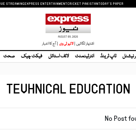
IVE STREAMING
EXPRESS ENTERTAINMENT
CRICKET PAKISTAN
TODAY'S PAPER
AUGUST 09, 2026
اشتہار لگائیں |
| آج کا اخبار
ر نیشنل
ٹاپ ٹرینڈ
انٹرٹینمنٹ
لائف اسٹائل
فیکٹ چیک
صحت
TEVHNICAL EDUCATION
No Post fo