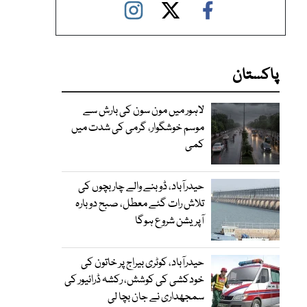
پاکستان
لاہور میں مون سون کی بارش سے
موسم خوشگوار، گرمی کی شدت میں
کمی
حیدرآباد، ڈوبنے والے چار بچوں کی
تلاش رات گئے معطل، صبح دوبارہ
آپریشن شروع ہوگا
حیدرآباد، کوٹری بیراج پر خاتون کی
خودکشی کی کوشش، رکشہ ڈرائیور کی
سمجھداری نے جان بچا لی