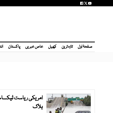
صفحۂ اول
تازہ ترین
کھیل
خاص خبریں
پاکستان
انٹ
ہلاک