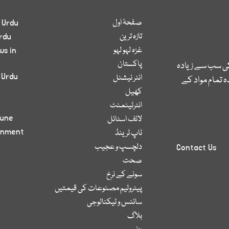
صفحۂ اول
 Urdu
تازہ ترین
rdu
غزہ لہو لہو
ws in
پاکستان
کی سب سے زیادہ
 Urdu
انٹر نیشنل
 تمام مواد کے
کھیل
انٹرٹینمنٹ
bune
لائف اسٹائل
inment
ٹاپ ٹرینڈ
دلچسپ و عجیب
Contact Us
صحت
سونے کے نرخ
پیٹرولیم مصنوعات کی قیمتیں
سائنس و ٹیکنالوجی
بلاگ