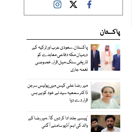
پاکستان
پاکستان، سعودی عرب اور ترکیہ کے
درمیان مکہ دفاعی معاہدے کو
تاریخی سنگ میل قرار، خصوصی
نغمہ جاری
میر رضا علی کیس میں پولیس سرجن
ڈاکٹر سمعیہ سید نے خود کو بے بس
قرار دے دیا
’پیسے جلد ادا کر دوں گا‘، میر رضا کے
والد کی اہم آڈیو سامنے آگئی