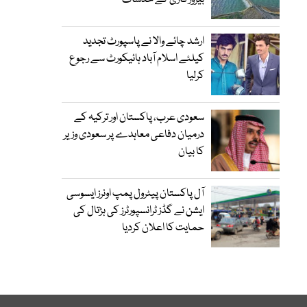
بیروزگاری کے خدشات
ارشد چائے والا نے پاسپورٹ تجدید
کیلئے اسلام آباد ہائیکورٹ سے رجوع
کرلیا
سعودی عرب، پاکستان اور ترکیہ کے
درمیان دفاعی معاہدے پر سعودی وزیر
کا بیان
آل پاکستان پیٹرول پمپ اونرز ایسوسی
ایشن نے گڈز ٹرانسپورٹرز کی ہڑتال کی
حمایت کا اعلان کردیا