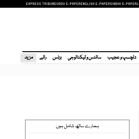
EXPRESS TRIBUNE
URDU E-PAPER
ENGLISH E-PAPER
SINDHI E-PAPER
L
دلچسپ و عجیب
سائنس و ٹیکنالوجی
بزنس
رائے
مزید
ہمارے ساتھ شامل ہوں