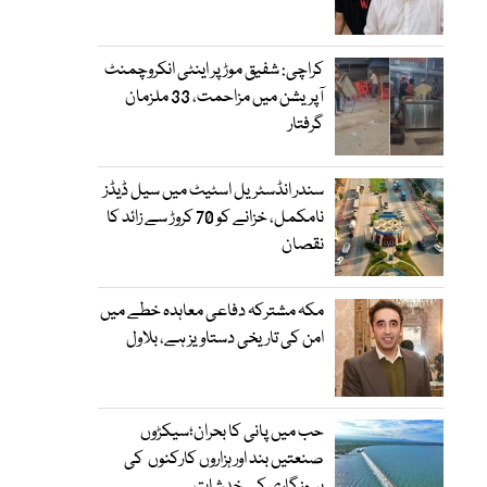
کراچی: شفیق موڑ پر اینٹی انکروچمنٹ
آپریشن میں مزاحمت، 33 ملزمان
گرفتار
سندر انڈسٹریل اسٹیٹ میں سیل ڈیڈز
نامکمل، خزانے کو 70 کروڑ سے زائد کا
نقصان
مکہ مشترکہ دفاعی معاہدہ خطے میں
امن کی تاریخی دستاویز ہے، بلاول
حب میں پانی کا بحران؛سیکڑوں
صنعتیں بند اور ہزاروں کارکنوں کی