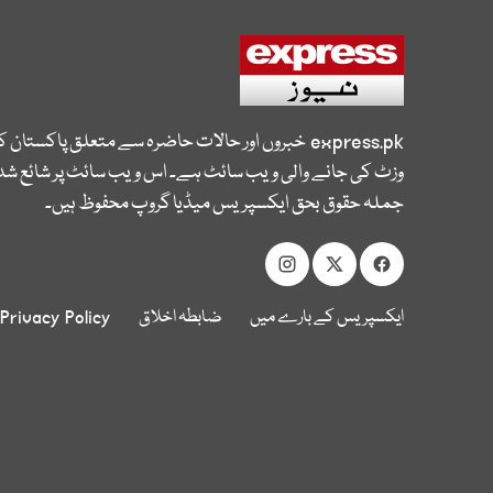
express.pk
خبروں اور حالات حاضرہ سے متعلق پاکستان 
وزٹ کی جانے والی ویب سائٹ ہے۔ اس ویب سائٹ پر شائع شدہ
جملہ حقوق بحق ایکسپریس میڈیا گروپ محفوظ ہیں۔
ایکسپریس کے بارے میں
ضابطہ اخلاق
Privacy Policy