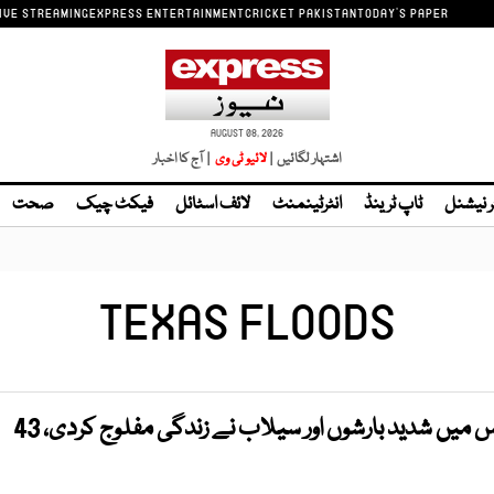
IVE STREAMING
EXPRESS ENTERTAINMENT
CRICKET PAKISTAN
TODAY'S PAPER
AUGUST 08, 2026
اشتہار لگائیں |
| آج کا اخبار
ر نیشنل
ٹاپ ٹرینڈ
انٹرٹینمنٹ
لائف اسٹائل
فیکٹ چیک
صحت
TEXAS FLOODS
امریکی ریاست ٹیکساس میں شدید بارشوں اور سیلاب نے زندگی مفلوج کردی، 43