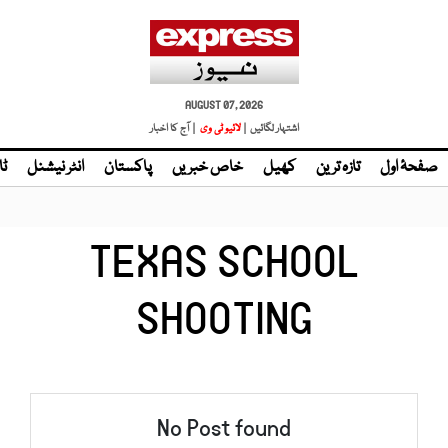
AUGUST 07, 2026
اشتہار لگائیں |
لائیو ٹی وی
| آج کا اخبار
صفحۂ اول
تازہ ترین
کھیل
خاص خبریں
پاکستان
انٹر نیشنل
ٹا
TEXAS SCHOOL
SHOOTING
No Post found