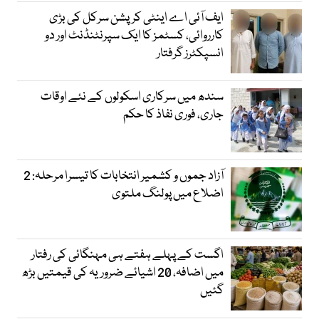
ایف آئی اے اینٹی کرپشن سرکل کی بڑی
کارروائی، کسٹمز کا ایک سپرنٹنڈنٹ اور دو
انسپکٹرز گرفتار
سندھ میں سرکاری اسکولوں کے نئے اوقات
جاری، فوری نفاذ کا حکم
آزاد جموں و کشمیر انتخابات کا تیسرا مرحلہ: 2
اضلاع میں پولنگ ملتوی
اگست کے پہلے ہفتے ہی مہنگائی کی رفتار
میں اضافہ، 20 اشیائے ضروریہ کی قیمتیں بڑھ
گئیں