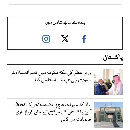
ہمارے ساتھ شامل ہوں
پاکستان
وزیرِ اعظم کی مکہ مکرمہ میں قصر الصفا آمد،
سعودی ولی عہد نے استقبال کیا
آزاد کشمیر احتجاج پر مقدمہ؛ تحریک تحفظ
آئین پاکستان کے مرکزی ترجمان کو راہداری
ضمانت مل گئی