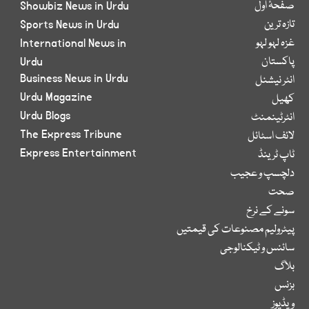
صفحۂ اول
Showbiz News in Urdu
تازہ ترین
Sports News in Urdu
غزہ لہو لہو
International News in
پاکستان
Urdu
Business News in Urdu
انٹر نیشنل
Urdu Magazine
کھیل
Urdu Blogs
انٹرٹینمنٹ
The Express Tribune
لائف اسٹائل
Express Entertainment
ٹاپ ٹرینڈ
دلچسپ و عجیب
صحت
سونے کے نرخ
پیٹرولیم مصنوعات کی قیمتیں
سائنس و ٹیکنالوجی
بلاگ
بزنس
ویڈیوز