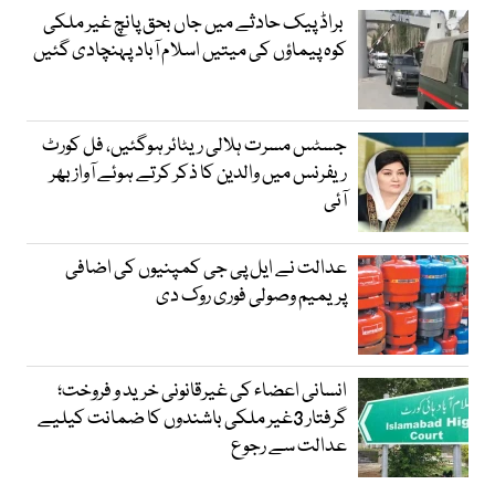
براڈ پیک حادثے میں جاں بحق پانچ غیر ملکی
کوہ پیماؤں کی میتیں اسلام آباد پہنچادی گئیں
جسٹس مسرت ہلالی ریٹائر ہوگئیں، فل کورٹ
ریفرنس میں والدین کا ذکر کرتے ہوئے آواز بھر
آئی
عدالت نے ایل پی جی کمپنیوں کی اضافی
پریمیم وصولی فوری روک دی
انسانی اعضاء کی غیرقانونی خرید و فروخت؛
گرفتار 3غیر ملکی باشندوں کا ضمانت کیلیے
عدالت سے رجوع