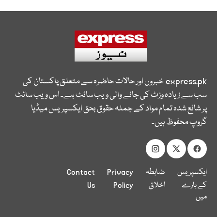
express.pk
خبروں اور حالات حاضرہ سے متعلق پاکستان کی
سب سے زیادہ وزٹ کی جانے والی ویب سائٹ ہے۔ اس ویب سائٹ
پر شائع شدہ تمام مواد کے جملہ حقوق بحق ایکسپریس میڈیا
گروپ محفوظ ہیں۔
ایکسپریس
ضابطہ
Privacy
Contact
کے بارے
اخلاق
Policy
Us
میں