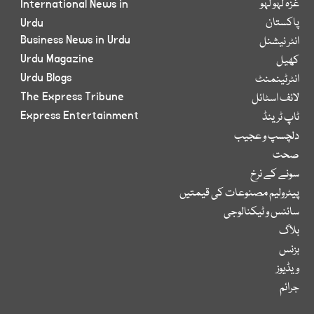
غزہ لہو لہو
International News in
پاکستان
Urdu
Business News in Urdu
انٹر نیشنل
Urdu Magazine
کھیل
Urdu Blogs
انٹرٹینمنٹ
The Express Tribune
لائف اسٹائل
Express Entertainment
ٹاپ ٹرینڈ
دلچسپ و عجیب
صحت
سونے کے نرخ
پیٹرولیم مصنوعات کی قیمتیں
سائنس و ٹیکنالوجی
بلاگ
بزنس
ویڈیوز
جرائم