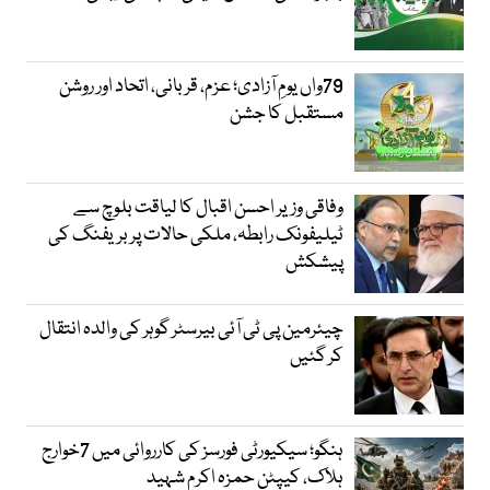
79واں یومِ آزادی؛ عزم، قربانی، اتحاد اور روشن
مستقبل کا جشن
وفاقی وزیر احسن اقبال کا لیاقت بلوچ سے
ٹیلیفونک رابطہ، ملکی حالات پر بریفنگ کی
پیشکش
چیئرمین پی ٹی آئی بیرسٹر گوہر کی والدہ انتقال
کر گئیں
ہنگو؛ سیکیورٹی فورسز کی کارروائی میں 7خوارج
ہلاک، کیپٹن حمزہ اکرم شہید