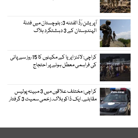
آپریشن رَدُّ الفتنہ 3: بلوچستان میں فتنۃ
الہندوستان کے 3 دہشتگرد ہلاک
کراچی: لائنز ایریا کے مکینوں کا 15 روز سے پانی
کی فراہمی معطل ہونے پر احتجاج
کراچی: مختلف علاقوں میں 3 مبینہ پولیس
مقابلے، ایک ڈاکو ہلاک، زخمی سمیت 3 گرفتار