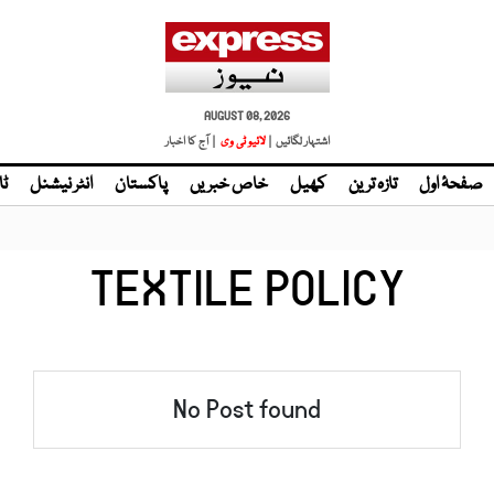
AUGUST 08, 2026
اشتہار لگائیں |
لائیو ٹی وی
| آج کا اخبار
صفحۂ اول
تازہ ترین
کھیل
خاص خبریں
پاکستان
انٹر نیشنل
ٹا
TEXTILE POLICY
No Post found