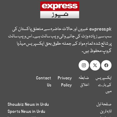
express.pk
خبروں اور حالات حاضرہ سے متعلق پاکستان کی
سب سے زیادہ وزٹ کی جانے والی ویب سائٹ ہے۔ اس ویب سائٹ
پر شائع شدہ تمام مواد کے جملہ حقوق بحق ایکسپریس میڈیا
گروپ محفوظ ہیں۔
ایکسپریس
ضابطہ
Privacy
Contact
کے بارے
اخلاق
Policy
Us
میں
صفحۂ اول
Showbiz News in Urdu
تازہ ترین
Sports News in Urdu