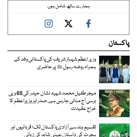
ہمارے ساتھ شامل ہوں
پاکستان
وزیر اعظم شہباز شریف کی پاکستانی وفد کے
ہمراہ روضہ رسول ﷺ پر حاضری
میجر طفیل محمد شہید نشان حیدر کی 68 ویں
برسی آج منائی جارہی ہے، صدر اور وزیراعظم کا
خراج عقیدت
تقسیمِ ہند سے آزادیٔ پاکستان تک؛ قربانیوں اور
ہجرت کی داستان عینی شاہد کی زبانی