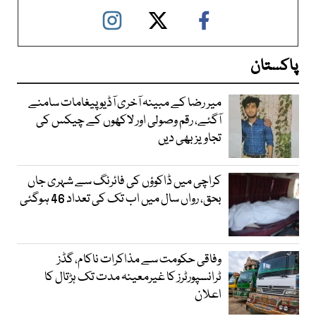
پاکستان
میر رضا کے مبینہ آخری آڈیو پیغامات سامنے
آگئے، رقم وصولی اور لاکھوں کے چیکس کی
تجاویز بھی دیں
کراچی میں ڈاکوؤں کی فائرنگ سے شہری جاں
بحق، رواں سال میں اب تک کی تعداد 46 ہوگئی
وفاقی حکومت سے مذاکرات ناکام، گڈز
ٹرانسپورٹرز کا غیرمعینہ مدت تک ہڑتال کا
اعلان