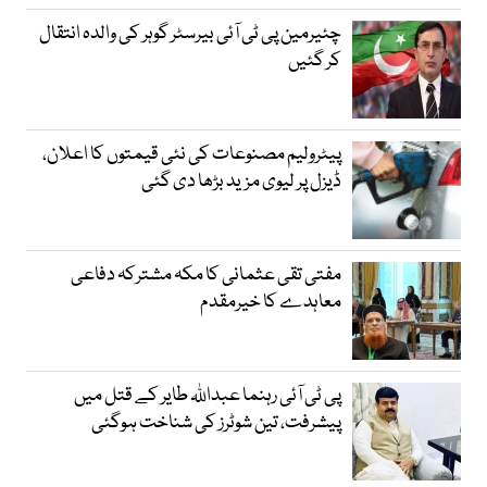
چئیرمین پی ٹی آئی بیرسٹر گوہر کی والدہ انتقال
کر گئیں
پیٹرولیم مصنوعات کی نئی قیمتوں کا اعلان،
ڈیزل پر لیوی مزید بڑھا دی گئی
مفتی تقی عثمانی کا مکہ مشترکہ دفاعی
معاہدے کا خیرمقدم
پی ٹی آئی رہنما عبداللہ طایر کے قتل میں
پیشرفت، تین شوٹرز کی شناخت ہوگئی