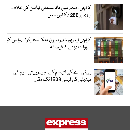
کراچی، صدر میں فائر سیفٹی قوانین کی خلاف
ورزی پر 200 دکانیں سیل
کراچی ایئرپورٹ پر بیرون ملک سفر کرنے والوں کو
سہولت دینے کا فیصلہ
پی ٹی اے کی ای سم کے اجرا، روایتی سیم کی
تبدیلی کی فیس 1500 تک مقرر