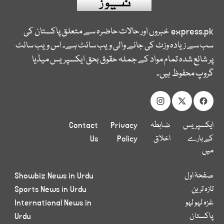
express.pk
خبروں اور حالات حاضرہ سے متعلق پاکستان کی
سب سے زیادہ وزٹ کی جانے والی ویب سائٹ ہے۔ اس ویب سائٹ
پر شائع شدہ تمام مواد کے جملہ حقوق بحق ایکسپریس میڈیا
گروپ محفوظ ہیں۔
ایکسپریس
ضابطہ
Privacy
Contact
کے بارے
اخلاق
Policy
Us
میں
صفحۂ اول
Showbiz News in Urdu
تازہ ترین
Sports News in Urdu
غزہ لہو لہو
International News in
پاکستان
Urdu