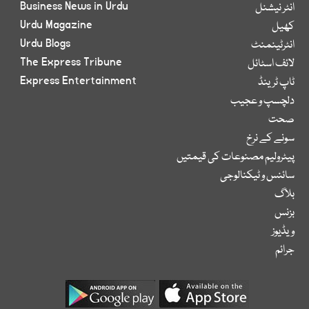
Business News in Urdu
انٹر نیشنل
Urdu Magazine
کھیل
Urdu Blogs
انٹرٹینمنٹ
The Express Tribune
لائف اسٹائل
Express Entertainment
ٹاپ ٹرینڈ
دلچسپ و عجیب
صحت
سونے کے نرخ
پیٹرولیم مصنوعات کی قیمتیں
سائنس و ٹیکنالوجی
بلاگ
بزنس
ویڈیوز
جرائم