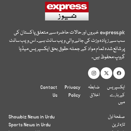
express.pk
خبروں اور حالات حاضرہ سے متعلق پاکستان کی
سب سے زیادہ وزٹ کی جانے والی ویب سائٹ ہے۔ اس ویب سائٹ
پر شائع شدہ تمام مواد کے جملہ حقوق بحق ایکسپریس میڈیا
گروپ محفوظ ہیں۔
ایکسپریس
ضابطہ
Privacy
Contact
کے بارے
اخلاق
Policy
Us
میں
صفحۂ اول
Showbiz News in Urdu
تازہ ترین
Sports News in Urdu