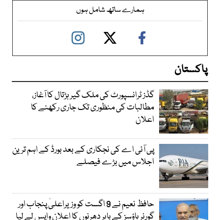
ہمارے ساتھ شامل ہوں
پاکستان
گڈز ٹرانسپورٹ کی ملک گیر ہڑتال کا آغاز،
مطالبات کی منظوری تک جاری رکھنے کا
اعلان
پی آئی اے کی نجکاری کے بعد بورڈ کے اہم ترین
اجلاس میں بڑے فیصلے
حافظ نعیم نے 9 اگست کو وزیراعلیٰ پنجاب اور
گورنر ہاؤسز کے باہر دھرنوں کا اعلان واپس لے لیا