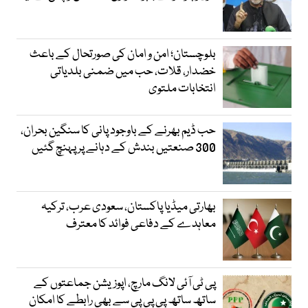
بلوچستان؛ امن و امان کی صورتحال کے باعث
خضدار، قلات، حب میں ضمنی بلدیاتی
انتخابات ملتوی
حب ڈیم بھرنے کے باوجود پانی کا سنگین بحران،
300 صنعتیں بندش کے دہانے پر پہنچ گئیں
بھارتی میڈیا پاکستان، سعودی عرب، ترکیہ
معاہدے کے دفاعی فوائد کا معترف
پی ٹی آئی لانگ مارچ، اپوزیشن جماعتوں کے
ساتھ ساتھ پی پی پی سے بھی رابطے کا امکان