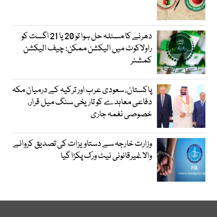
دھرنے کا مسئلہ حل ہوا تو 20 یا 21 اگست کو
راولاکوٹ میں الیکشن ممکن: چیف الیکشن
کمشنر
پاکستان، سعودی عرب اور ترکیہ کے درمیان مکہ
دفاعی معاہدے کو تاریخی سنگ میل قرار،
خصوصی نغمہ جاری
وزارت خارجہ سے دستاویزات کی تصدیق کروانے
والا غیرقانونی نیٹ ورک پکڑا گیا