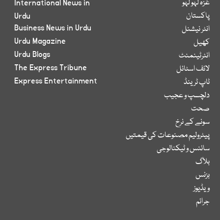
غزہ لہو لہو
International News in
پاکستان
Urdu
Business News in Urdu
انٹر نیشنل
Urdu Magazine
کھیل
Urdu Blogs
انٹرٹینمنٹ
The Express Tribune
لائف اسٹائل
Express Entertainment
ٹاپ ٹرینڈ
دلچسپ و عجیب
صحت
سونے کے نرخ
پیٹرولیم مصنوعات کی قیمتیں
سائنس و ٹیکنالوجی
بلاگ
بزنس
ویڈیوز
جرائم