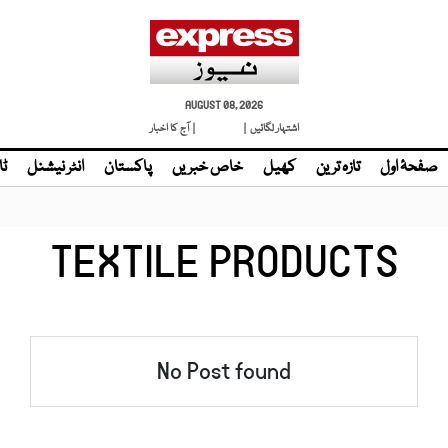
AUGUST 08, 2026
اشتہار لگائیں |
لائیو ٹی وی
| آج کا اخبار
صفحۂ اول
تازہ ترین
کھیل
خاص خبریں
پاکستان
انٹر نیشنل
ٹا
TEXTILE PRODUCTS
No Post found