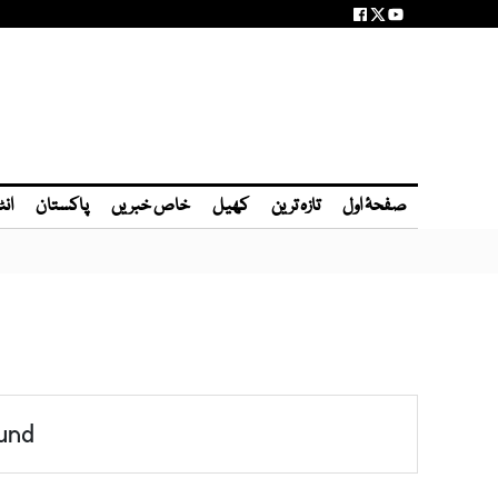
صفحۂ اول
تازہ ترین
کھیل
خاص خبریں
پاکستان
انٹ
und