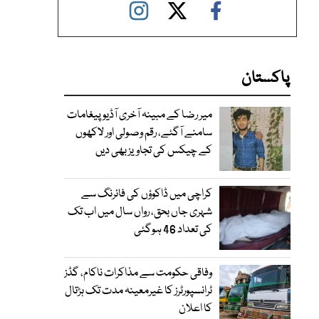
پاکستان
میر رضا کے مبینہ آخری آڈیو پیغامات
سامنے آگئے، رقم وصولی اور لاکھوں
کے چیکس کی تجاویز بھی دیں
کراچی میں ڈاکوؤں کی فائرنگ سے
شہری جاں بحق، رواں سال میں اب تک
کی تعداد 46 ہوگئی
وفاقی حکومت سے مذاکرات ناکام، گڈز
ٹرانسپورٹرز کا غیرمعینہ مدت تک ہڑتال
کا اعلان