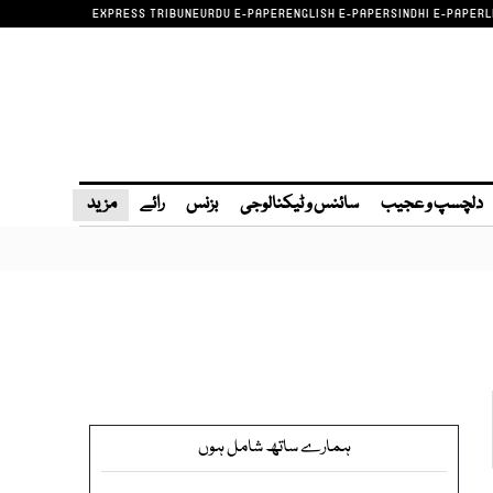
EXPRESS TRIBUNE
URDU E-PAPER
ENGLISH E-PAPER
SINDHI E-PAPER
L
دلچسپ و عجیب
سائنس و ٹیکنالوجی
بزنس
رائے
مزید
ہمارے ساتھ شامل ہوں