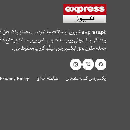
express.pk
خبروں اور حالات حاضرہ سے متعلق پاکستان 
وزٹ کی جانے والی ویب سائٹ ہے۔ اس ویب سائٹ پر شائع شدہ
جملہ حقوق بحق ایکسپریس میڈیا گروپ محفوظ ہیں۔
ایکسپریس کے بارے میں
ضابطہ اخلاق
Privacy Policy