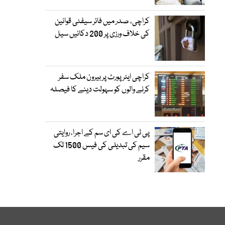
کراچی، صدر میں فائر سیفٹی قوانین
کی خلاف ورزی پر 200 دکانیں سیل
کراچی ایئرپورٹ پر بیرون ملک سفر
کرنے والوں کو سہولت دینے کا فیصلہ
پی ٹی اے کی ای سم کے اجرا، روایتی
سیم کی تبدیلی کی فیس 1500 تک
مقرر