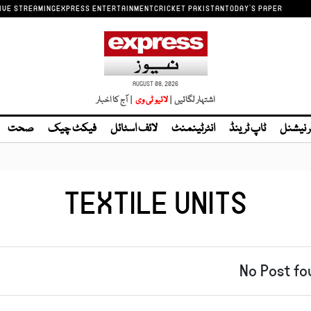
IVE STREAMING
EXPRESS ENTERTAINMENT
CRICKET PAKISTAN
TODAY'S PAPER
AUGUST 08, 2026
اشتہار لگائیں |
| آج کا اخبار
ر نیشنل
ٹاپ ٹرینڈ
انٹرٹینمنٹ
لائف اسٹائل
فیکٹ چیک
صحت
TEXTILE UNITS
No Post fo