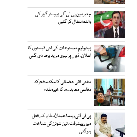
چئیرمین پی ٹی آئی بیرسٹر گوہر کی
والدہ انتقال کر گئیں
پیٹرولیم مصنوعات کی نئی قیمتوں کا
اعلان، ڈیزل پر لیوی مزید بڑھا دی گئی
مفتی تقی عثمانی کا مکہ مشترکہ
دفاعی معاہدے کا خیرمقدم
پی ٹی آئی رہنما عبداللہ طایر کے قتل
میں پیشرفت، تین شوٹرز کی شناخت
ہوگئی