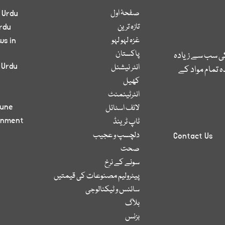
صفحۂ اول
 Urdu
تازہ ترین
rdu
غزہ لہو لہو
ws in
پاکستان
کی سب سے زیادہ
 Urdu
انٹر نیشنل
 تمام مواد کے
کھیل
انٹرٹینمنٹ
bune
لائف اسٹائل
inment
ٹاپ ٹرینڈ
دلچسپ و عجیب
Contact Us
صحت
سونے کے نرخ
پیٹرولیم مصنوعات کی قیمتیں
سائنس و ٹیکنالوجی
بلاگ
بزنس