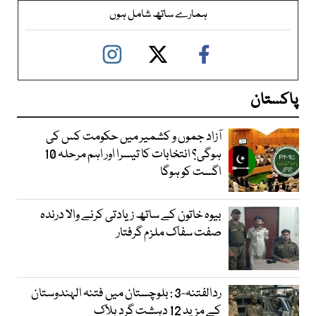
ہمارے ساتھ شامل ہوں
پاکستان
آزاد جموں و کشمیر میں حکومت کس کی
ہوگی؟ انتخابات کا تیسرا اور اہم مرحلہ 10
اگست کو ہوگا
بیوہ خاتون کے ساتھ زیادتی کرنے والا درندہ
صفت سفاک ملزم گرفتار
ردالفتنہ-3 : بلوچستان میں فتنہ الہندوستان
کے مزید 12 دہشت گرد ہلاک