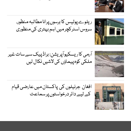
ریلوے پولیس کا برسوں پرانا مطالبہ منظور،
سروس اسٹرکچر میں اہم بہتری کی منظوری
آرمی کا ریسکیو آپریشن: براڈ پیک سے سات غیر
ملکی کوہ پیماؤں کی لاشیں نکال لیں
افغان جرنیلوں کی پاکستان میں عارضی قیام
کے لیے دائر درخواستوں پر سماعت