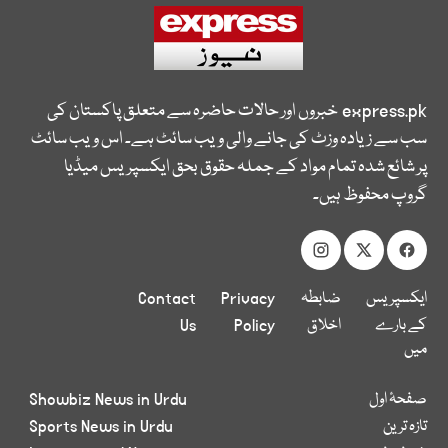
express.pk
خبروں اور حالات حاضرہ سے متعلق پاکستان کی
سب سے زیادہ وزٹ کی جانے والی ویب سائٹ ہے۔ اس ویب سائٹ
پر شائع شدہ تمام مواد کے جملہ حقوق بحق ایکسپریس میڈیا
گروپ محفوظ ہیں۔
ایکسپریس
ضابطہ
Privacy
Contact
کے بارے
اخلاق
Policy
Us
میں
صفحۂ اول
Showbiz News in Urdu
تازہ ترین
Sports News in Urdu