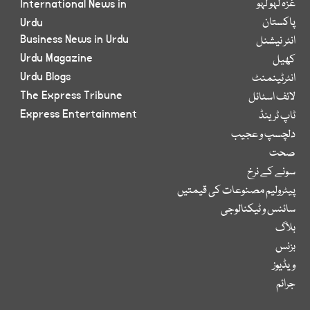
غزہ لہو لہو
International News in
پاکستان
Urdu
Business News in Urdu
انٹر نیشنل
Urdu Magazine
کھیل
Urdu Blogs
انٹرٹینمنٹ
The Express Tribune
لائف اسٹائل
Express Entertainment
ٹاپ ٹرینڈ
دلچسپ و عجیب
صحت
سونے کے نرخ
پیٹرولیم مصنوعات کی قیمتیں
سائنس و ٹیکنالوجی
بلاگ
بزنس
ویڈیوز
جرائم