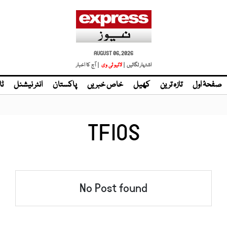
AUGUST 06, 2026
اشتہار لگائیں |
| آج کا اخبار
صفحۂ اول
تازہ ترین
کھیل
خاص خبریں
پاکستان
انٹر نیشنل
ٹا
TFIOS
No Post found