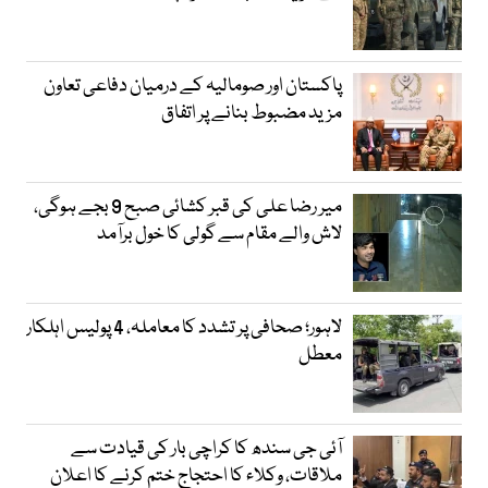
پاکستان اور صومالیہ کے درمیان دفاعی تعاون
مزید مضبوط بنانے پر اتفاق
میر رضا علی کی قبر کشائی صبح 9 بجے ہوگی،
لاش والے مقام سے گولی کا خول برآمد
لاہور؛ صحافی پر تشدد کا معاملہ، 4 پولیس اہلکار
معطل
آئی جی سندھ کا کراچی بار کی قیادت سے
ملاقات، وکلاء کا احتجاج ختم کرنے کا اعلان