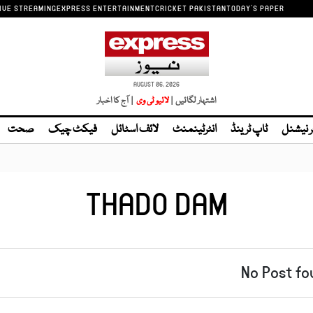
IVE STREAMING
EXPRESS ENTERTAINMENT
CRICKET PAKISTAN
TODAY'S PAPER
AUGUST 06, 2026
اشتہار لگائیں |
لائیو ٹی وی
| آج کا اخبار
ر نیشنل
ٹاپ ٹرینڈ
انٹرٹینمنٹ
لائف اسٹائل
فیکٹ چیک
صحت
THADO DAM
No Post fo