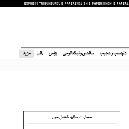
EXPRESS TRIBUNE
URDU E-PAPER
ENGLISH E-PAPER
SINDHI E-PAPER
L
دلچسپ و عجیب
سائنس و ٹیکنالوجی
بزنس
رائے
مزید
ہمارے ساتھ شامل ہوں