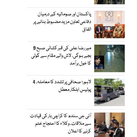
پاکستان اور صومالیہ کے درمیان
دفاعی تعاون مزید مضبوط بنانے پر
اتفاق
میر رضا علی کی قبر کشائی صبح 9
بجے ہوگی، لاش والے مقام سے گولی
کا خول برآمد
لاہور؛ صحافی پر تشدد کا معاملہ، 4
پولیس اہلکار معطل
آئی جی سندھ کا کراچی بار کی قیادت
سے ملاقات، وکلاء کا احتجاج ختم
کرنے کا اعلان