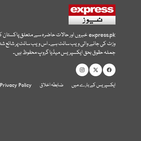
express.pk
خبروں اور حالات حاضرہ سے متعلق پاکستان 
وزٹ کی جانے والی ویب سائٹ ہے۔ اس ویب سائٹ پر شائع شدہ
جملہ حقوق بحق ایکسپریس میڈیا گروپ محفوظ ہیں۔
ایکسپریس کے بارے میں
ضابطہ اخلاق
Privacy Policy