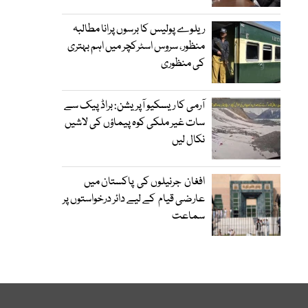
ریلوے پولیس کا برسوں پرانا مطالبہ
منظور، سروس اسٹرکچر میں اہم بہتری
کی منظوری
آرمی کا ریسکیو آپریشن: براڈ پیک سے
سات غیر ملکی کوہ پیماؤں کی لاشیں
نکال لیں
افغان جرنیلوں کی پاکستان میں
عارضی قیام کے لیے دائر درخواستوں پر
سماعت