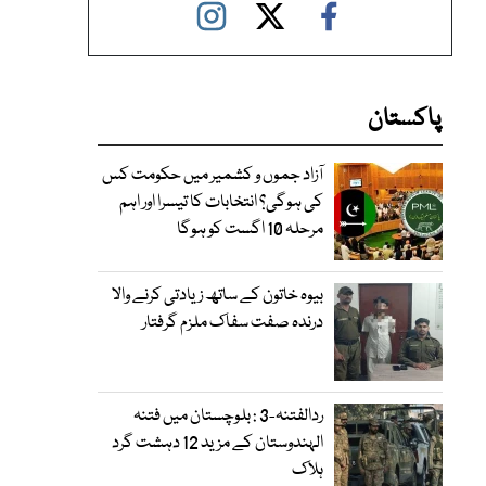
پاکستان
آزاد جموں و کشمیر میں حکومت کس
کی ہوگی؟ انتخابات کا تیسرا اور اہم
مرحلہ 10 اگست کو ہوگا
بیوہ خاتون کے ساتھ زیادتی کرنے والا
درندہ صفت سفاک ملزم گرفتار
ردالفتنہ-3 : بلوچستان میں فتنہ
الہندوستان کے مزید 12 دہشت گرد
ہلاک