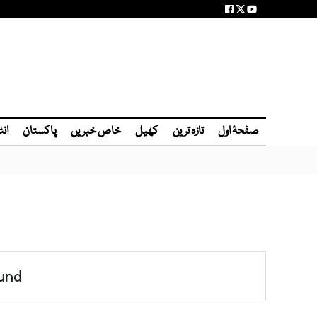
صفحۂ اول
تازہ ترین
کھیل
خاص خبریں
پاکستان
انٹ
und