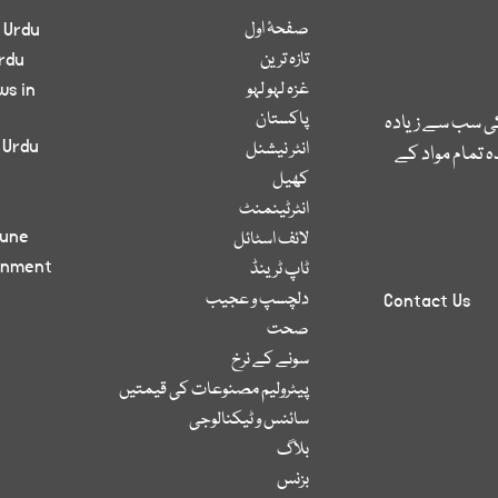
صفحۂ اول
 Urdu
تازہ ترین
rdu
غزہ لہو لہو
ws in
پاکستان
کی سب سے زیادہ
 Urdu
انٹر نیشنل
 تمام مواد کے
کھیل
انٹرٹینمنٹ
bune
لائف اسٹائل
inment
ٹاپ ٹرینڈ
دلچسپ و عجیب
Contact Us
صحت
سونے کے نرخ
پیٹرولیم مصنوعات کی قیمتیں
سائنس و ٹیکنالوجی
بلاگ
بزنس