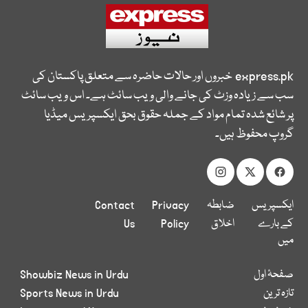
express.pk
خبروں اور حالات حاضرہ سے متعلق پاکستان کی
سب سے زیادہ وزٹ کی جانے والی ویب سائٹ ہے۔ اس ویب سائٹ
پر شائع شدہ تمام مواد کے جملہ حقوق بحق ایکسپریس میڈیا
گروپ محفوظ ہیں۔
ایکسپریس
ضابطہ
Privacy
Contact
کے بارے
اخلاق
Policy
Us
میں
صفحۂ اول
Showbiz News in Urdu
تازہ ترین
Sports News in Urdu