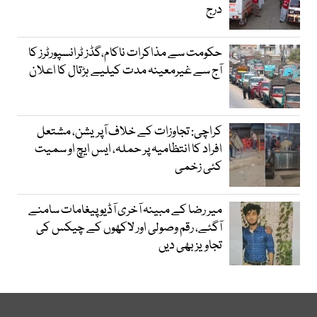
درج
حکومت سے مذاکرات ناکام،گڈز ٹرانسپورٹرز کا
آج سے غیرمعینہ مدت کیلیے ہڑتال کا اعلان
کراچی: تجاوزات کے خلاف آپریشن، مشتعل
افراد کا انتظامیہ پر حملہ، ایس ایچ او سمیت
کئی زخمی
میر رضا کے مبینہ آخری آڈیو پیغامات سامنے
آگئے، رقم وصولی اور لاکھوں کے چیکس کی
تجاویز بھی دیں