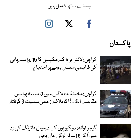
ہمارے ساتھ شامل ہوں
پاکستان
کراچی: لائنز ایریا کے مکینوں کا 15 روز سے پانی
کی فراہمی معطل ہونے پر احتجاج
کراچی: مختلف علاقوں میں 3 مبینہ پولیس
مقابلے، ایک ڈاکو ہلاک، زخمی سمیت 3 گرفتار
گوجرانوالہ: دو گروپوں کے درمیان فائرنگ کی زد
میں آکر 19 سالہ لڑکی جاں بحق