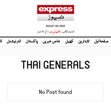
AUGUST 08, 2026
اشتہار لگائیں |
| آج کا اخبار
صفحۂ اول
تازہ ترین
کھیل
خاص خبریں
پاکستان
انٹر نیشنل
ٹا
THAI GENERALS
No Post found