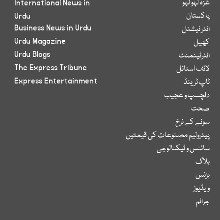
غزہ لہو لہو
International News in
پاکستان
Urdu
Business News in Urdu
انٹر نیشنل
Urdu Magazine
کھیل
Urdu Blogs
انٹرٹینمنٹ
The Express Tribune
لائف اسٹائل
Express Entertainment
ٹاپ ٹرینڈ
دلچسپ و عجیب
صحت
سونے کے نرخ
پیٹرولیم مصنوعات کی قیمتیں
سائنس و ٹیکنالوجی
بلاگ
بزنس
ویڈیوز
جرائم