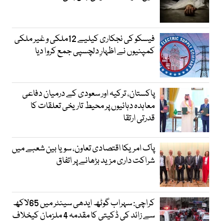
فیسکو کی نجکاری کیلیے 12ملکی و غیر ملکی
کمپنیوں نے اظہارِ دلچسپی جمع کروا دیا
پاکستان، ترکیہ اور سعودی کے درمیان دفاعی
معاہدہ دہائیوں پر محیط تاریخی تعلقات کا
قدرتی ارتقا
پاک امریکا اقتصادی تعاون، سویا بین شعبے میں
شراکت داری مزید بڑھانے پر اتفاق
کراچی: سہراب گوٹھ ایدھی سینٹر میں 65لاکھ
سے زائد کی ڈکیتی کا مقدمہ 4 ملزمان کیخلاف