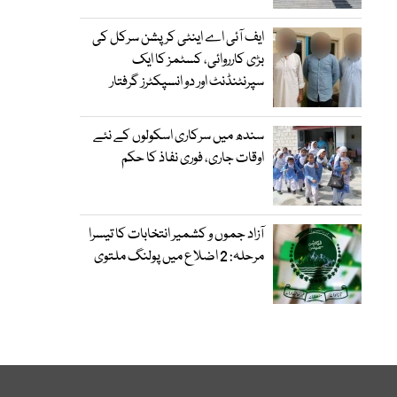
ایف آئی اے اینٹی کرپشن سرکل کی
بڑی کارروائی، کسٹمز کا ایک
سپرنٹنڈنٹ اور دو انسپکٹرز گرفتار
سندھ میں سرکاری اسکولوں کے نئے
اوقات جاری، فوری نفاذ کا حکم
آزاد جموں و کشمیر انتخابات کا تیسرا
مرحلہ: 2 اضلاع میں پولنگ ملتوی