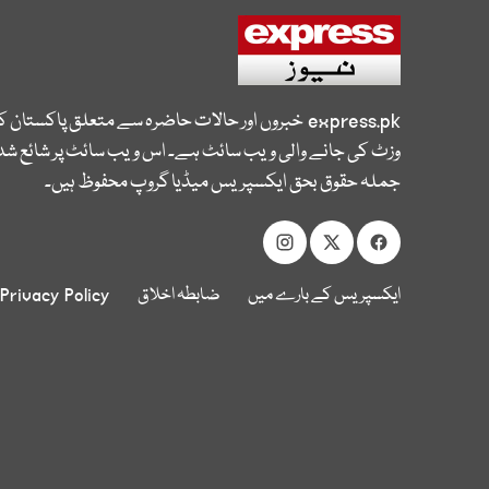
express.pk
خبروں اور حالات حاضرہ سے متعلق پاکستان 
وزٹ کی جانے والی ویب سائٹ ہے۔ اس ویب سائٹ پر شائع شدہ
جملہ حقوق بحق ایکسپریس میڈیا گروپ محفوظ ہیں۔
ایکسپریس کے بارے میں
ضابطہ اخلاق
Privacy Policy