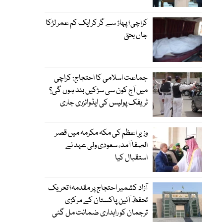
کراچی؛ پہاڑ سے گر کر ایک کم عمر لڑکا
جاں بحق
جماعت اسلامی کا احتجاج: کراچی
میں آج کون سی سڑکیں بند ہوں گی؟
ٹریفک پولیس کی ایڈوائزری جاری
وزیرِ اعظم کی مکہ مکرمہ میں قصر
الصفا آمد، سعودی ولی عہد نے
استقبال کیا
آزاد کشمیر احتجاج پر مقدمہ؛ تحریک
تحفظ آئین پاکستان کے مرکزی
ترجمان کو راہداری ضمانت مل گئی