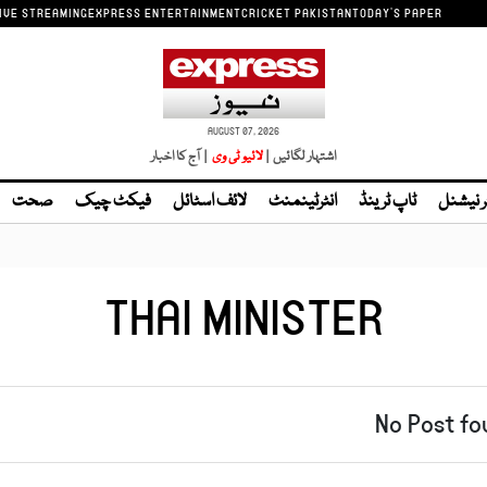
IVE STREAMING
EXPRESS ENTERTAINMENT
CRICKET PAKISTAN
TODAY'S PAPER
AUGUST 07, 2026
اشتہار لگائیں |
| آج کا اخبار
ر نیشنل
ٹاپ ٹرینڈ
انٹرٹینمنٹ
لائف اسٹائل
فیکٹ چیک
صحت
THAI MINISTER
No Post fo