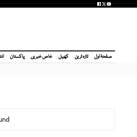
صفحۂ اول
تازہ ترین
کھیل
خاص خبریں
پاکستان
انٹ
und