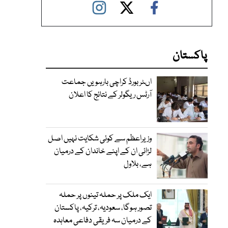
پاکستان
اںٹر بورڈ کراچی بارہویں جماعت
آرٹس ریگولر کے نتائج کا اعلان
وزیراعظم سے کوئی شکایت نہیں اصل
لڑائی ان کے اپنے خاندان کے درمیان
ہے، بلاول
ایک ملک پر حملہ تینوں پر حملہ
تصور ہوگا، سعودیہ، ترکیہ، پاکستان
کے درمیان سہ فریقی دفاعی معاہدہ