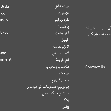
صفحۂ اول
 Urdu
تازہ ترین
rdu
غزہ لہو لہو
ws in
پاکستان
کی سب سے زیادہ
 Urdu
انٹر نیشنل
 تمام مواد کے
کھیل
انٹرٹینمنٹ
bune
لائف اسٹائل
inment
ٹاپ ٹرینڈ
دلچسپ و عجیب
Contact Us
صحت
سونے کے نرخ
پیٹرولیم مصنوعات کی قیمتیں
سائنس و ٹیکنالوجی
بلاگ
بزنس