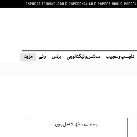
EXPRESS TRIBUNE
URDU E-PAPER
ENGLISH E-PAPER
SINDHI E-PAPER
L
دلچسپ و عجیب
سائنس و ٹیکنالوجی
بزنس
رائے
مزید
ہمارے ساتھ شامل ہوں