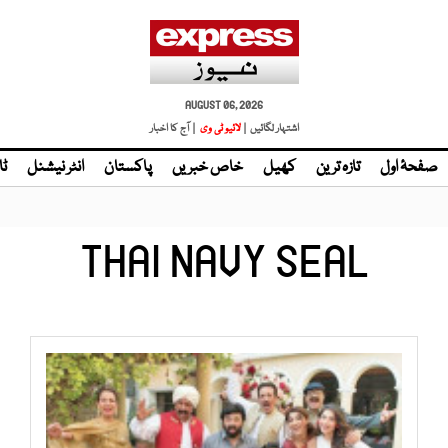
AUGUST 06, 2026
اشتہار لگائیں |
لائیو ٹی وی
| آج کا اخبار
صفحۂ اول
تازہ ترین
کھیل
خاص خبریں
پاکستان
انٹر نیشنل
ٹا
THAI NAVY SEAL