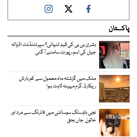
پاکستان
بشریٰ بی بی کی قیدِ تنہائی؟ سپرنٹنڈنٹ اڈیالہ
جیل کی اہم رپورٹ سامنے آ گئی
ملک میں گزشتہ ماہ معمول سے کم بارش
ریکارڈ، گرم مہینہ ثابت ہوا
نجی ہاؤسنگ سوسائٹی میں فائرنگ سے مرد اور
خاتون جاں بحق