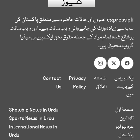
express.pk
خبروں اور حالات حاضرہ سے متعلق پاکستان کی
سب سے زیادہ وزٹ کی جانے والی ویب سائٹ ہے۔ اس ویب سائٹ
پر شائع شدہ تمام مواد کے جملہ حقوق بحق ایکسپریس میڈیا
گروپ محفوظ ہیں۔
ایکسپریس
ضابطہ
Privacy
Contact
کے بارے
اخلاق
Policy
Us
میں
صفحۂ اول
Showbiz News in Urdu
تازہ ترین
Sports News in Urdu
غزہ لہو لہو
International News in
پاکستان
Urdu