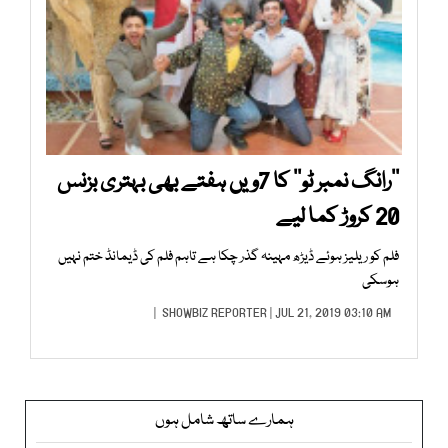
’’رانگ نمبر ٹو‘‘ کا 7ویں ہفتے بھی بہتری بزنس
20 کروڑ کما لیے
فلم کو ریلیز ہوئے ڈیڑھ مہینہ گذر چکا ہے تاہم فلم کی ڈیمانڈ ختم نہیں
ہوسکی
SHOWBIZ REPORTER
| JUL 21, 2019 03:10 AM |
ہمارے ساتھ شامل ہوں