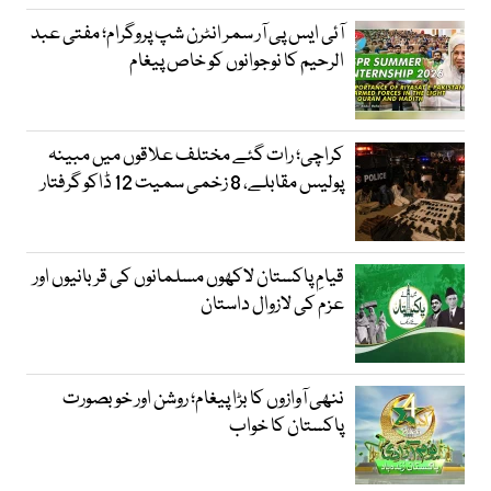
آئی ایس پی آر سمر انٹرن شپ پروگرام؛ مفتی عبد
الرحیم کا نوجوانوں کو خاص پیغام
کراچی؛ رات گئے مختلف علاقوں میں مبینہ
پولیس مقابلے، 8 زخمی سمیت 12 ڈاکو گرفتار
قیامِ پاکستان لاکھوں مسلمانوں کی قربانیوں اور
عزم کی لازوال داستان
ننھی آوازوں کا بڑا پیغام؛ روشن اور خوبصورت
پاکستان کا خواب