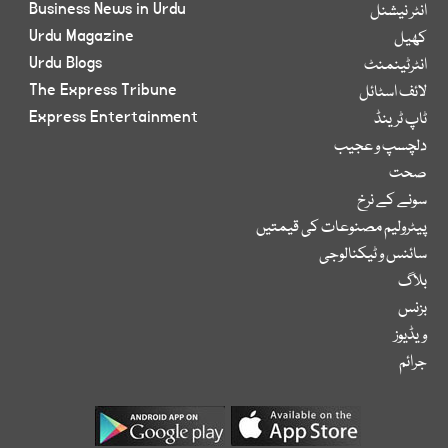
Business News in Urdu
انٹر نیشنل
Urdu Magazine
کھیل
Urdu Blogs
انٹرٹینمنٹ
The Express Tribune
لائف اسٹائل
Express Entertainment
ٹاپ ٹرینڈ
دلچسپ و عجیب
صحت
سونے کے نرخ
پیٹرولیم مصنوعات کی قیمتیں
سائنس و ٹیکنالوجی
بلاگ
بزنس
ویڈیوز
جرائم