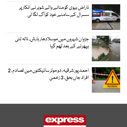
ناراض بیوی کو منانے والے شوہر نے انکار پر
سسرال کے سامنے خود کو آگ لگا لی
جڑواں شہروں میں موسلادھار بارش، نالہ لئی
بپھرنے کے بعد تھم گیا
احمد پور شرقیہ، دو موٹر سائیکلوں میں تصادم، 2
افراد جاں بحق، 3 زخمی