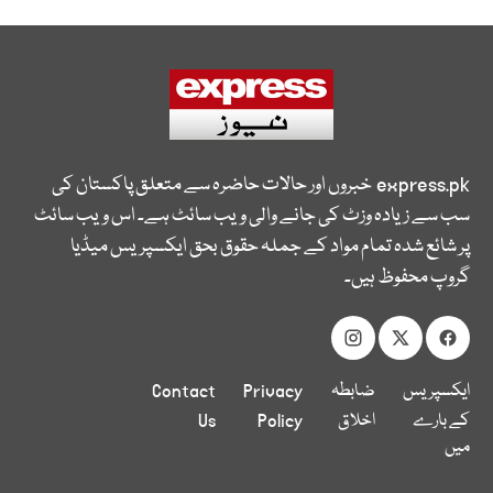
express.pk
خبروں اور حالات حاضرہ سے متعلق پاکستان کی
سب سے زیادہ وزٹ کی جانے والی ویب سائٹ ہے۔ اس ویب سائٹ
پر شائع شدہ تمام مواد کے جملہ حقوق بحق ایکسپریس میڈیا
گروپ محفوظ ہیں۔
ایکسپریس
ضابطہ
Privacy
Contact
کے بارے
اخلاق
Policy
Us
میں