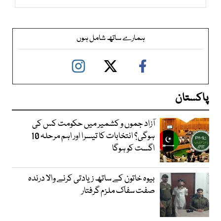
ہمارے ساتھ شامل ہوں
پاکستان
آزاد جموں و کشمیر میں حکومت کس کی
ہوگی؟ انتخابات کا تیسرا اور اہم مرحلہ 10
اگست کو ہوگا
بیوہ خاتون کے ساتھ زیادتی کرنے والا درندہ
صفت سفاک ملزم گرفتار