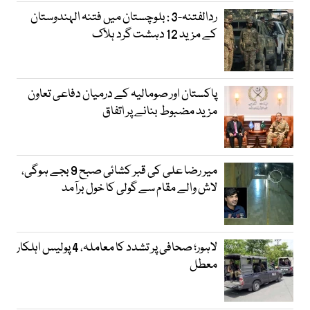
ردالفتنہ-3 : بلوچستان میں فتنہ الہندوستان
کے مزید 12 دہشت گرد ہلاک
پاکستان اور صومالیہ کے درمیان دفاعی تعاون
مزید مضبوط بنانے پر اتفاق
میر رضا علی کی قبر کشائی صبح 9 بجے ہوگی،
لاش والے مقام سے گولی کا خول برآمد
لاہور؛ صحافی پر تشدد کا معاملہ، 4 پولیس اہلکار
معطل