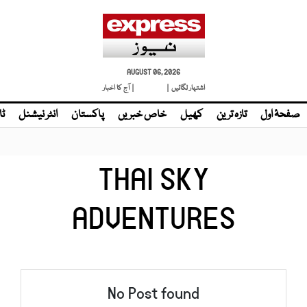
AUGUST 06, 2026
اشتہار لگائیں |
لائیو ٹی وی
| آج کا اخبار
صفحۂ اول
تازہ ترین
کھیل
خاص خبریں
پاکستان
انٹر نیشنل
ٹا
THAI SKY
ADVENTURES
No Post found