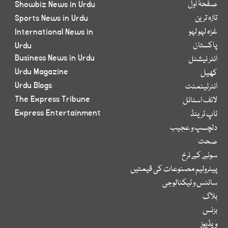
صفحۂ اول
Showbiz News in Urdu
تازہ ترین
Sports News in Urdu
غزہ لہو لہو
International News in
پاکستان
Urdu
Business News in Urdu
انٹر نیشنل
Urdu Magazine
کھیل
Urdu Blogs
انٹرٹینمنٹ
The Express Tribune
لائف اسٹائل
Express Entertainment
ٹاپ ٹرینڈ
دلچسپ و عجیب
صحت
سونے کے نرخ
پیٹرولیم مصنوعات کی قیمتیں
سائنس و ٹیکنالوجی
بلاگ
بزنس
ویڈیوز