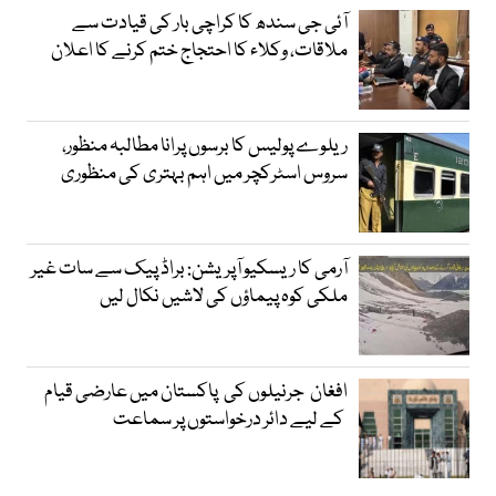
آئی جی سندھ کا کراچی بار کی قیادت سے
ملاقات، وکلاء کا احتجاج ختم کرنے کا اعلان
ریلوے پولیس کا برسوں پرانا مطالبہ منظور،
سروس اسٹرکچر میں اہم بہتری کی منظوری
آرمی کا ریسکیو آپریشن: براڈ پیک سے سات غیر
ملکی کوہ پیماؤں کی لاشیں نکال لیں
افغان جرنیلوں کی پاکستان میں عارضی قیام
کے لیے دائر درخواستوں پر سماعت