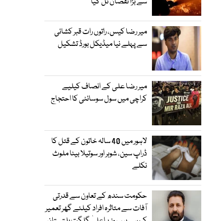
سے بڑا نقصان ٹل گیا
میر رضا کیس، راتوں رات قبر کشائی
سے پہلے نیا میڈیکل بورڈ تشکیل
میر رضا علی کے انصاف کیلیے
کراچی میں سول سوسائٹی کا احتجاج
لاہور میں 40 سالہ خاتون کے قتل کا
ڈراپ سین، شوہر اور سوتیلا بیٹا ملوث
نکلے
حکومت سندھ کے تعاون سے قدرتی
آفات سے متاثرہ افراد کیلئے گھر تعمیر