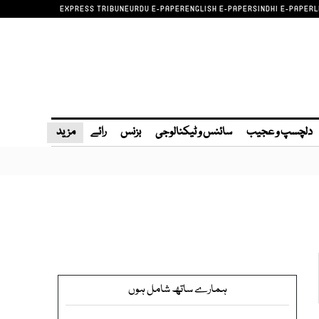
EXPRESS TRIBUNE
URDU E-PAPER
ENGLISH E-PAPER
SINDHI E-PAPER
L
دلچسپ و عجیب
سائنس و ٹیکنالوجی
بزنس
رائے
مزید
ہمارے ساتھ شامل ہوں