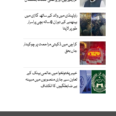
کر رہے ہیں، وزیراعلیٰ گلگت بلتستان
راولپنڈی میں والد کے ساتھ گاڑی میں
بیٹھنے کے دوران 6 سالہ بچی پراسرار
طور پر لاپتا
کراچی میں ڈکیتی مزاحمت پر چوکیدار
جاں بحق
خیبرپختونخوا میں عالمی بینک کے
تعاون سے جاری منصوبوں میں مبینہ
بے ضابطگیوں کا انکشاف