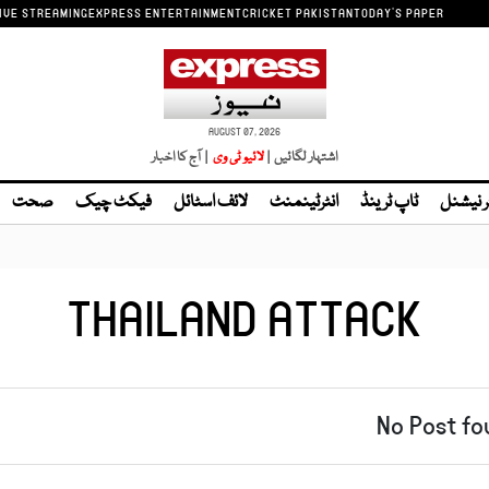
IVE STREAMING
EXPRESS ENTERTAINMENT
CRICKET PAKISTAN
TODAY'S PAPER
AUGUST 07, 2026
اشتہار لگائیں |
| آج کا اخبار
ر نیشنل
ٹاپ ٹرینڈ
انٹرٹینمنٹ
لائف اسٹائل
فیکٹ چیک
صحت
THAILAND ATTACK
No Post fo