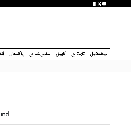
صفحۂ اول
تازہ ترین
کھیل
خاص خبریں
پاکستان
انٹ
und