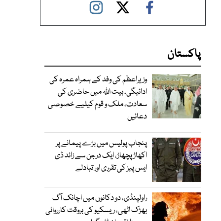
پاکستان
وزیراعظم کی وفد کے ہمراہ عمرہ کی
ادائیگی، بیت اللہ میں حاضری کی
سعادت، ملک و قوم کیلیے خصوصی
دعائیں
پنجاب پولیس میں بڑے پیمانے پر
اکھاڑ پچھاڑ، ایک درجن سے زائد ڈی
ایس پیز کی تقرری اور تبادلے
راولپنڈی، دو دکانوں میں اچانک آگ
بھڑک اٹھی، ریسکیو کی بروقت کارروائی