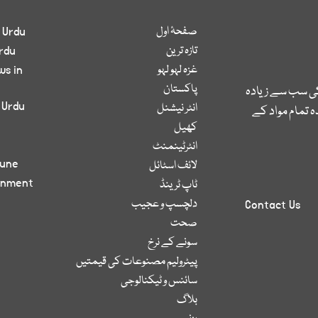
صفحۂ اول
 Urdu
تازہ ترین
rdu
غزہ لہو لہو
ws in
پاکستان
کی سب سے زیادہ
 Urdu
انٹر نیشنل
 تمام مواد کے
کھیل
انٹرٹینمنٹ
bune
لائف اسٹائل
inment
ٹاپ ٹرینڈ
دلچسپ و عجیب
Contact Us
صحت
سونے کے نرخ
پیٹرولیم مصنوعات کی قیمتیں
سائنس و ٹیکنالوجی
بلاگ