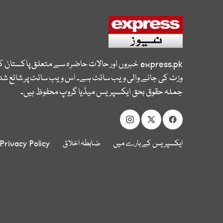
express.pk
خبروں اور حالات حاضرہ سے متعلق پاکستان 
وزٹ کی جانے والی ویب سائٹ ہے۔ اس ویب سائٹ پر شائع شدہ
جملہ حقوق بحق ایکسپریس میڈیا گروپ محفوظ ہیں۔
ایکسپریس کے بارے میں
ضابطہ اخلاق
Privacy Policy