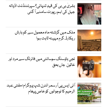
بشریٰ بی بی کی قیدِ تنہائی؟ سپرنٹنڈنٹ اڈیالہ
جیل کی اہم رپورٹ سامنے آ گئی
ملک میں گزشتہ ماہ معمول سے کم بارش
ریکارڈ، گرم مہینہ ثابت ہوا
نجی ہاؤسنگ سوسائٹی میں فائرنگ سے مرد اور
خاتون جاں بحق
آئی ایس پی آر سمر انٹرن شپ پروگرام؛ مفتی عبد
الرحیم کا نوجوانوں کو خاص پیغام