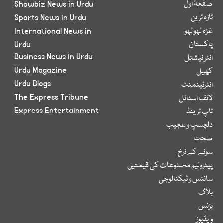
صفحۂ اول
Showbiz News in Urdu
تازہ ترین
Sports News in Urdu
غزہ لہو لہو
International News in
پاکستان
Urdu
Business News in Urdu
انٹر نیشنل
Urdu Magazine
کھیل
Urdu Blogs
انٹرٹینمنٹ
The Express Tribune
لائف اسٹائل
Express Entertainment
ٹاپ ٹرینڈ
دلچسپ و عجیب
صحت
سونے کے نرخ
پیٹرولیم مصنوعات کی قیمتیں
سائنس و ٹیکنالوجی
بلاگ
بزنس
ویڈیوز