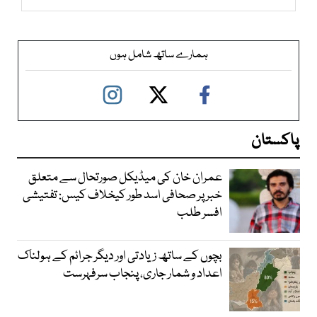
ہمارے ساتھ شامل ہوں
پاکستان
عمران خان کی میڈیکل صورتحال سے متعلق
خبر پر صحافی اسد طور کیخلاف کیس: تفتیشی
افسر طلب
بچوں کے ساتھ زیادتی اور دیگر جرائم کے ہولناک
اعداد و شمار جاری، پنجاب سرفہرست