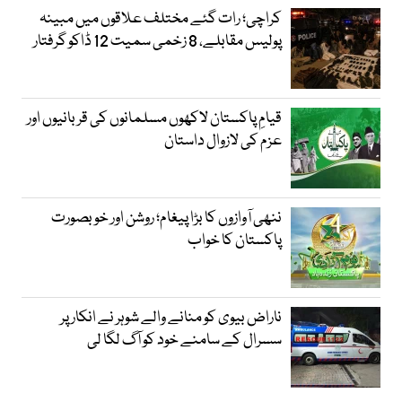
کراچی؛ رات گئے مختلف علاقوں میں مبینہ
پولیس مقابلے، 8 زخمی سمیت 12 ڈاکو گرفتار
قیامِ پاکستان لاکھوں مسلمانوں کی قربانیوں اور
عزم کی لازوال داستان
ننھی آوازوں کا بڑا پیغام؛ روشن اور خوبصورت
پاکستان کا خواب
ناراض بیوی کو منانے والے شوہر نے انکار پر
سسرال کے سامنے خود کو آگ لگا لی