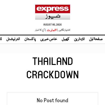
AUGUST 06, 2026
اشتہار لگائیں |
لائیو ٹی وی
| آج کا اخبار
صفحۂ اول
تازہ ترین
کھیل
خاص خبریں
پاکستان
انٹر نیشنل
ٹا
THAILAND
CRACKDOWN
No Post found