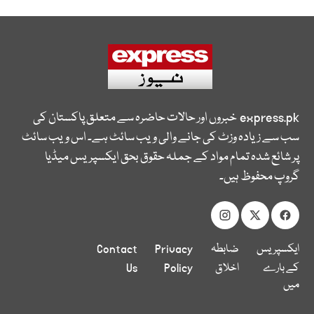
express.pk
خبروں اور حالات حاضرہ سے متعلق پاکستان کی
سب سے زیادہ وزٹ کی جانے والی ویب سائٹ ہے۔ اس ویب سائٹ
پر شائع شدہ تمام مواد کے جملہ حقوق بحق ایکسپریس میڈیا
گروپ محفوظ ہیں۔
ایکسپریس
ضابطہ
Privacy
Contact
کے بارے
اخلاق
Policy
Us
میں