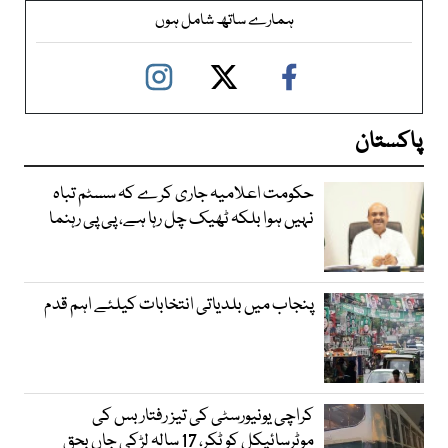
ہمارے ساتھ شامل ہوں
پاکستان
حکومت اعلامیہ جاری کرے کہ سسٹم تباہ
نہیں ہوا بلکہ ٹھیک چل رہا ہے، پی پی رہنما
پنجاب میں بلدیاتی انتخابات کیلئے اہم قدم
کراچی یونیورسٹی کی تیز رفتار بس کی
موٹرسائیکل کو ٹکر، 17 سالہ لڑکی جاں بحق