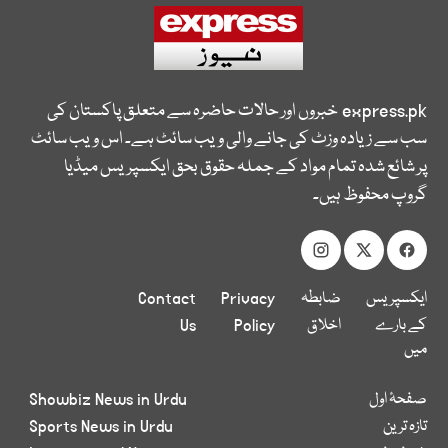
express.pk
خبروں اور حالات حاضرہ سے متعلق پاکستان کی
سب سے زیادہ وزٹ کی جانے والی ویب سائٹ ہے۔ اس ویب سائٹ
پر شائع شدہ تمام مواد کے جملہ حقوق بحق ایکسپریس میڈیا
گروپ محفوظ ہیں۔
ایکسپریس
ضابطہ
Privacy
Contact
کے بارے
اخلاق
Policy
Us
میں
صفحۂ اول
Showbiz News in Urdu
تازہ ترین
Sports News in Urdu