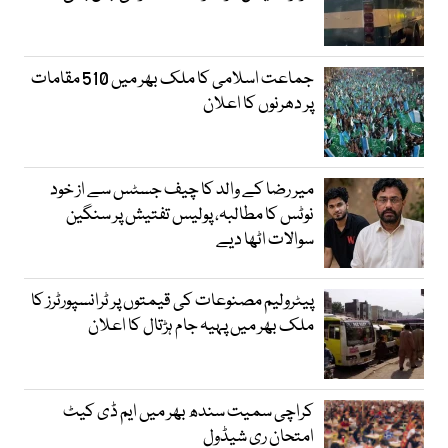
جماعت اسلامی کا ملک بھر میں 510 مقامات
پر دھرنوں کا اعلان
میر رضا کے والد کا چیف جسٹس سے از خود
نوٹس کا مطالبہ، پولیس تفتیش پر سنگین
سوالات اٹھا دیے
پیٹرولیم مصنوعات کی قیمتوں پر ٹرانسپورٹرز کا
ملک بھر میں پہیہ جام ہڑتال کا اعلان
کراچی سمیت سندھ بھر میں ایم ڈی کیٹ
امتحان ری شیڈول