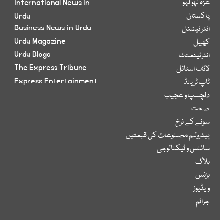
غزہ لہو لہو
International News in
پاکستان
Urdu
Business News in Urdu
انٹر نیشنل
Urdu Magazine
کھیل
Urdu Blogs
انٹرٹینمنٹ
The Express Tribune
لائف اسٹائل
Express Entertainment
ٹاپ ٹرینڈ
دلچسپ و عجیب
صحت
سونے کے نرخ
پیٹرولیم مصنوعات کی قیمتیں
سائنس و ٹیکنالوجی
بلاگ
بزنس
ویڈیوز
جرائم