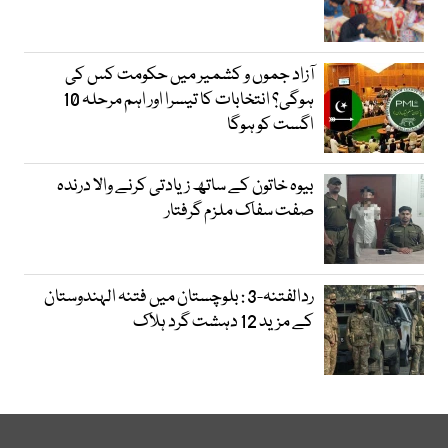
آزاد جموں و کشمیر میں حکومت کس کی
ہوگی؟ انتخابات کا تیسرا اور اہم مرحلہ 10
اگست کو ہوگا
بیوہ خاتون کے ساتھ زیادتی کرنے والا درندہ
صفت سفاک ملزم گرفتار
ردالفتنہ-3 : بلوچستان میں فتنہ الہندوستان
کے مزید 12 دہشت گرد ہلاک