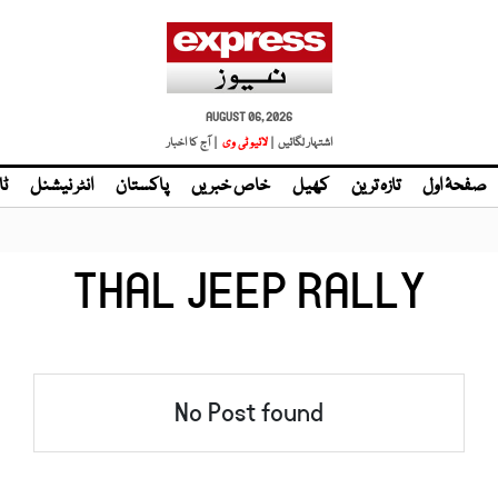
AUGUST 06, 2026
اشتہار لگائیں |
لائیو ٹی وی
| آج کا اخبار
صفحۂ اول
تازہ ترین
کھیل
خاص خبریں
پاکستان
انٹر نیشنل
ٹا
THAL JEEP RALLY
No Post found