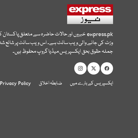
express.pk
خبروں اور حالات حاضرہ سے متعلق پاکستان 
وزٹ کی جانے والی ویب سائٹ ہے۔ اس ویب سائٹ پر شائع شدہ
جملہ حقوق بحق ایکسپریس میڈیا گروپ محفوظ ہیں۔
ایکسپریس کے بارے میں
ضابطہ اخلاق
Privacy Policy