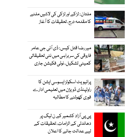
ملتان: لڑکے اور لڑکی کی لاشیں ملنے
کا مقدمہ درج، تحقیقات کا آغاز
میر رضا قتل کیس: ڈی آئی جی عامر
فاروقی کی سربراہی میں نئی تحقیقاتی
کمیٹی تشکیل، نوٹی فکیشن جاری
پرائیویٹ اسکولز ایسوسی ایشن کا
راولپنڈی ڈویژن میں تعلیمی ادارے
فوری کھولنے کا مطالبہ
پی پی آزاد کشمیر کے ن لیگ پر
دھاندلی کے الزامات، تحقیقات کے
لیے عدالت جانے کا اعلان