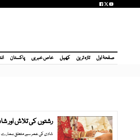
صفحۂ اول
تازہ ترین
کھیل
خاص خبریں
پاکستان
انٹ
رشتوں کی تلاش اور شا
شادی کی عمر سے متعلق ہمارے ہاں 