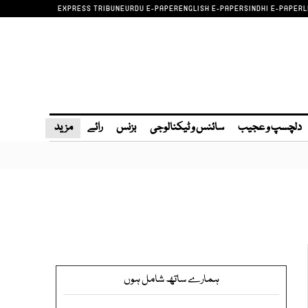
EXPRESS TRIBUNE
URDU E-PAPER
ENGLISH E-PAPER
SINDHI E-PAPER
L
دلچسپ و عجیب
سائنس و ٹیکنالوجی
بزنس
رائے
مزید
ہمارے ساتھ شامل ہوں