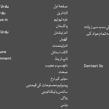
صفحۂ اول
 Urdu
تازہ ترین
rdu
غزہ لہو لہو
ws in
پاکستان
کی سب سے زیادہ
 Urdu
انٹر نیشنل
 تمام مواد کے
کھیل
انٹرٹینمنٹ
bune
لائف اسٹائل
inment
ٹاپ ٹرینڈ
دلچسپ و عجیب
Contact Us
صحت
سونے کے نرخ
پیٹرولیم مصنوعات کی قیمتیں
سائنس و ٹیکنالوجی
بلاگ
بزنس