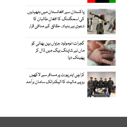
پاکستان سے افغانستان میں ہتھیاروں
کی اسمگلنگ کا افغان طالبان کا
دعویٰ بے بنیاد، حقائق کے منافی قرار
گجرات؛ نومولود جڑواں بہن بھائی کو
ماں نے شاپنگ بیگ میں ڈال کر
پھینک دیا
کراچی ایئرپورٹ پر مسافر سے لاکھوں
روپے مالیت کا الیکٹرانک سامان برآمد