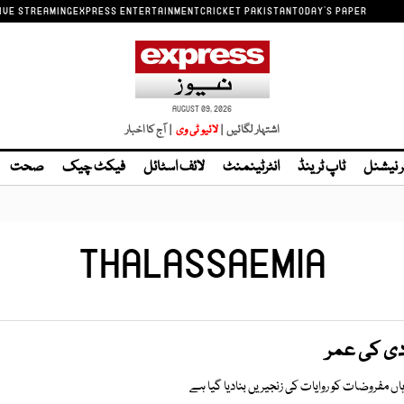
IVE STREAMING
EXPRESS ENTERTAINMENT
CRICKET PAKISTAN
TODAY'S PAPER
AUGUST 09, 2026
اشتہار لگائیں |
| آج کا اخبار
ر نیشنل
ٹاپ ٹرینڈ
انٹرٹینمنٹ
لائف اسٹائل
فیکٹ چیک
صحت
THALASSAEMIA
دی کی عمر
مفروضات کو روایات کی زنجیریں بنادیا گیا ہے