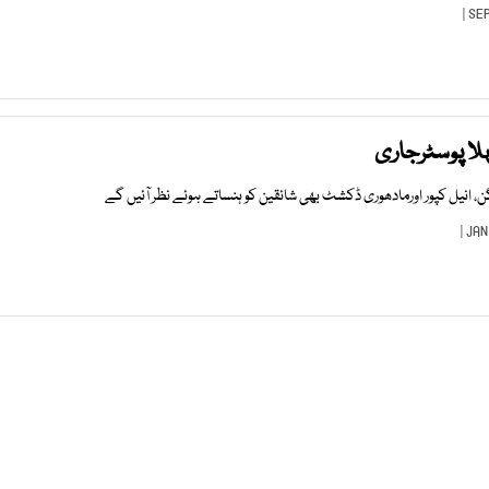
ہلا پوسٹرجاری
گن، انیل کپور اورمادھوری ڈکشٹ بھی شائقین کو ہنساتے ہوئے نظر آئیں گے