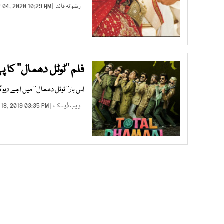
رضوانہ قائد
| SEP 04, 2020 10:29 AM |
فلم ’’ٹوٹل دھمال‘‘ کا پ
اس بار’’ ٹوٹل دھمال‘‘ میں اجے دیو
ویب ڈیسک
| JAN 18, 2019 03:35 PM |