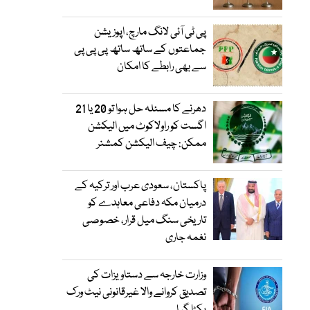
پی ٹی آئی لانگ مارچ، اپوزیشن
جماعتوں کے ساتھ ساتھ پی پی پی
سے بھی رابطے کا امکان
دھرنے کا مسئلہ حل ہوا تو 20 یا 21
اگست کو راولاکوٹ میں الیکشن
ممکن: چیف الیکشن کمشنر
پاکستان، سعودی عرب اور ترکیہ کے
درمیان مکہ دفاعی معاہدے کو
تاریخی سنگ میل قرار، خصوصی
نغمہ جاری
وزارت خارجہ سے دستاویزات کی
تصدیق کروانے والا غیرقانونی نیٹ ورک