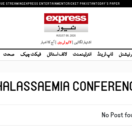
IVE STREAMING
EXPRESS ENTERTAINMENT
CRICKET PAKISTAN
TODAY'S PAPER
AUGUST 08, 2026
اشتہار لگائیں |
| آج کا اخبار
ر نیشنل
ٹاپ ٹرینڈ
انٹرٹینمنٹ
لائف اسٹائل
فیکٹ چیک
صحت
HALASSAEMIA CONFEREN
No Post fo