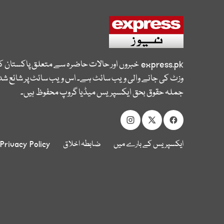
express.pk
خبروں اور حالات حاضرہ سے متعلق پاکستان 
وزٹ کی جانے والی ویب سائٹ ہے۔ اس ویب سائٹ پر شائع شدہ
جملہ حقوق بحق ایکسپریس میڈیا گروپ محفوظ ہیں۔
ایکسپریس کے بارے میں
ضابطہ اخلاق
Privacy Policy