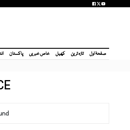
صفحۂ اول
تازہ ترین
کھیل
خاص خبریں
پاکستان
انٹ
CE
und