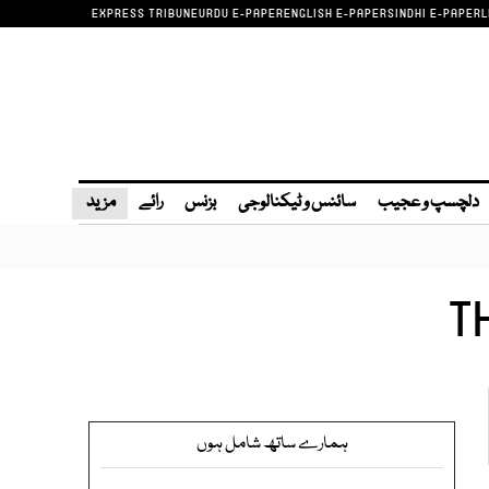
EXPRESS TRIBUNE
URDU E-PAPER
ENGLISH E-PAPER
SINDHI E-PAPER
L
دلچسپ و عجیب
سائنس و ٹیکنالوجی
بزنس
رائے
مزید
T
ہمارے ساتھ شامل ہوں