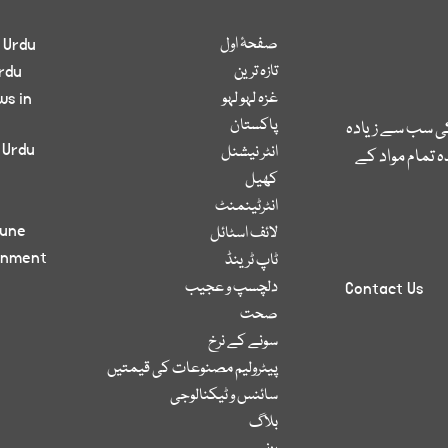
صفحۂ اول
 Urdu
تازہ ترین
rdu
غزہ لہو لہو
ws in
پاکستان
کی سب سے زیادہ
 Urdu
انٹر نیشنل
 تمام مواد کے
کھیل
انٹرٹینمنٹ
bune
لائف اسٹائل
inment
ٹاپ ٹرینڈ
دلچسپ و عجیب
Contact Us
صحت
سونے کے نرخ
پیٹرولیم مصنوعات کی قیمتیں
سائنس و ٹیکنالوجی
بلاگ