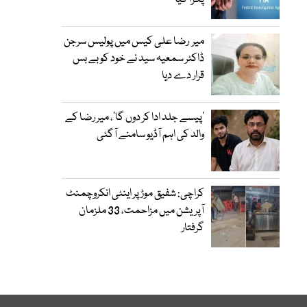
پکڑا گیا
میر رضا علی کیس میں پولیس سرجن
ڈاکٹر سمعیہ سید نے خود کو بے بس
قرار دے دیا
’پیسے جلد ادا کر دوں گا‘، میر رضا کے
والد کی اہم آڈیو سامنے آگئی
کراچی: شفیق موڑ پر اینٹی انکروچمنٹ
آپریشن میں مزاحمت، 33 ملزمان
گرفتار