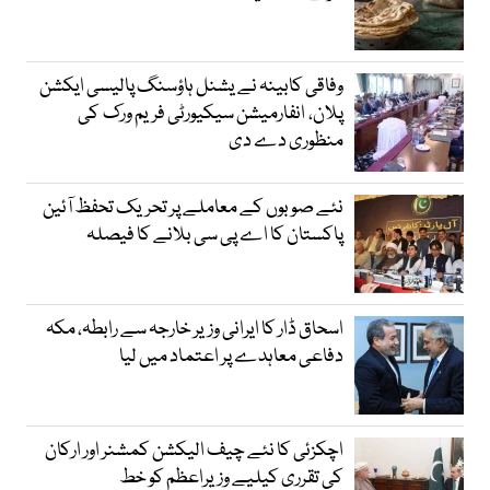
وفاقی کابینہ نے یشنل ہاؤسنگ پالیسی ایکشن
پلان، انفارمیشن سیکیورٹی فریم ورک کی
منظوری دے دی
نئے صوبوں کے معاملے پر تحریک تحفظ آئین
پاکستان کا اے پی سی بلانے کا فیصلہ
اسحاق ڈار کا ایرانی وزیر خارجہ سے رابطہ، مکہ
دفاعی معاہدے پر اعتماد میں لیا
اچکزئی کا نئے چیف الیکشن کمشنر اور ارکان
کی تقرری کیلیے وزیراعظم کو خط