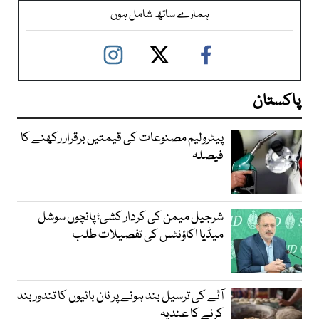
ہمارے ساتھ شامل ہوں
پاکستان
پیٹرولیم مصنوعات کی قیمتیں برقرار رکھنے کا
فیصلہ
شرجیل میمن کی کردار کشی؛ پانچوں سوشل
میڈیا اکاؤنٹس کی تفصیلات طلب
آٹے کی ترسیل بند ہونے پر نان بائیوں کا تندور بند
کرنے کا عندیہ