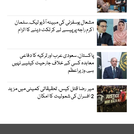
مشعال یوسفزئی کی مبینہ آڈیو لیک، سلمان
اکرم راجہ پر پیسے لے کر ٹکٹ دینے کا الزام
پاکستان، سعودی عرب اور ترکیہ کا دفاعی
معاہدہ کسی کے خلاف جارحیت کیلیے نہیں
ہے، وزیراعظم
میر رضا قتل کیس، تحقیقاتی کمیٹی میں مزید
2 افسران کی شمولیت کا امکان