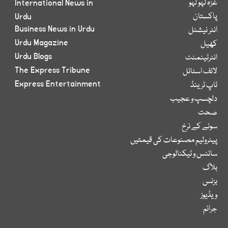
غزہ لہو لہو
International News in
پاکستان
Urdu
Business News in Urdu
انٹر نیشنل
Urdu Magazine
کھیل
Urdu Blogs
انٹرٹینمنٹ
The Express Tribune
لائف اسٹائل
Express Entertainment
ٹاپ ٹرینڈ
دلچسپ و عجیب
صحت
سونے کے نرخ
پیٹرولیم مصنوعات کی قیمتیں
سائنس و ٹیکنالوجی
بلاگ
بزنس
ویڈیوز
جرائم