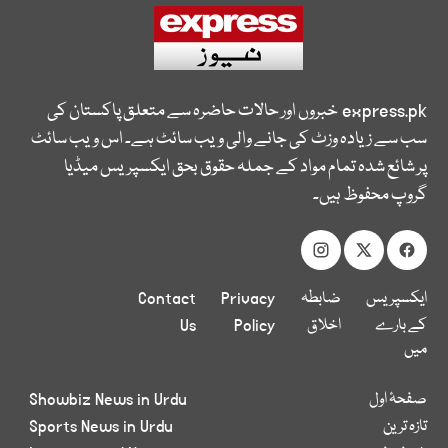
express.pk
خبروں اور حالات حاضرہ سے متعلق پاکستان کی
سب سے زیادہ وزٹ کی جانے والی ویب سائٹ ہے۔ اس ویب سائٹ
پر شائع شدہ تمام مواد کے جملہ حقوق بحق ایکسپریس میڈیا
گروپ محفوظ ہیں۔
ایکسپریس
ضابطہ
Privacy
Contact
کے بارے
اخلاق
Policy
Us
میں
صفحۂ اول
Showbiz News in Urdu
تازہ ترین
Sports News in Urdu