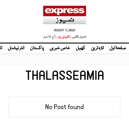
AUGUST 11, 2026
اشتہار لگائیں |
| آج کا اخبار
صفحۂ اول
تازہ ترین
کھیل
خاص خبریں
پاکستان
انٹر نیشنل
ٹا
THALASSEAMIA
No Post found