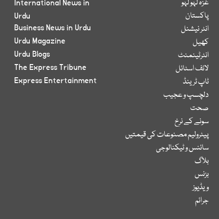
غزہ لہو لہو
International News in
پاکستان
Urdu
Business News in Urdu
انٹر نیشنل
Urdu Magazine
کھیل
Urdu Blogs
انٹرٹینمنٹ
The Express Tribune
لائف اسٹائل
Express Entertainment
ٹاپ ٹرینڈ
دلچسپ و عجیب
صحت
سونے کے نرخ
پیٹرولیم مصنوعات کی قیمتیں
سائنس و ٹیکنالوجی
بلاگ
بزنس
ویڈیوز
جرائم