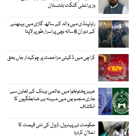
وزیراعلیٰ گلگت بلتستان
راولپنڈی میں والد کے ساتھ گاڑی میں بیٹھنے
کے دوران 6 سالہ بچی پراسرار طور پر لاپتا
کراچی میں ڈکیتی مزاحمت پر چوکیدار جاں بحق
خیبرپختونخوا میں عالمی بینک کے تعاون سے
جاری منصوبوں میں مبینہ بے ضابطگیوں کا
انکشاف
حکومت نے پیٹرول، ڈیزل کی نئی قیمت کا
اعلان کردیا