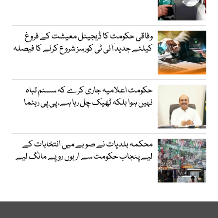
وفاقی حکومت کا ڈیجیٹل معیشت کے فروغ
کیلئے جدید آئی ٹی کورسز شروع کرنے کا فیصلہ
حکومت اعلامیہ جاری کرے کہ سسٹم تباہ
نہیں ہوا بلکہ ٹھیک چل رہا ہے، پی پی رہنما
محکمہ بلدیات نے صوبے میں انتخابات کے
لیے پنجاب حکومت سے اربوں روپے مانگ لیے