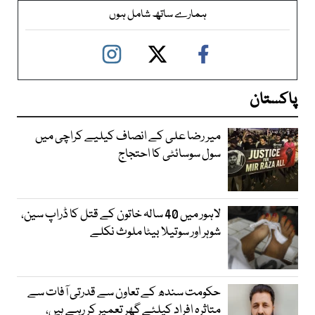
ہمارے ساتھ شامل ہوں
پاکستان
میر رضا علی کے انصاف کیلیے کراچی میں
سول سوسائٹی کا احتجاج
لاہور میں 40 سالہ خاتون کے قتل کا ڈراپ سین،
شوہر اور سوتیلا بیٹا ملوث نکلے
حکومت سندھ کے تعاون سے قدرتی آفات سے
متاثرہ افراد کیلئے گھر تعمیر کر رہے ہیں،