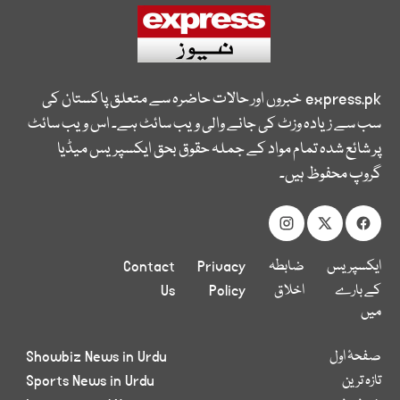
express.pk
خبروں اور حالات حاضرہ سے متعلق پاکستان کی
سب سے زیادہ وزٹ کی جانے والی ویب سائٹ ہے۔ اس ویب سائٹ
پر شائع شدہ تمام مواد کے جملہ حقوق بحق ایکسپریس میڈیا
گروپ محفوظ ہیں۔
ایکسپریس
ضابطہ
Privacy
Contact
کے بارے
اخلاق
Policy
Us
میں
صفحۂ اول
Showbiz News in Urdu
تازہ ترین
Sports News in Urdu