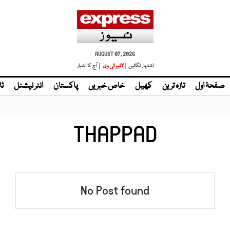
AUGUST 07, 2026
اشتہار لگائیں |
لائیو ٹی وی
| آج کا اخبار
صفحۂ اول
تازہ ترین
کھیل
خاص خبریں
پاکستان
انٹر نیشنل
ٹا
THAPPAD
No Post found