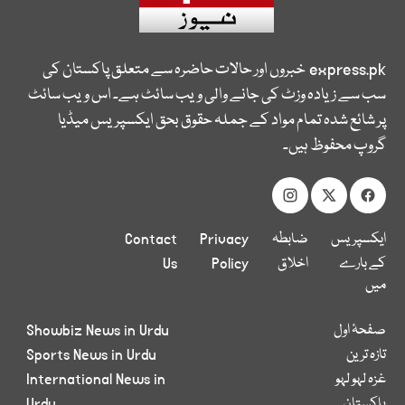
express.pk
خبروں اور حالات حاضرہ سے متعلق پاکستان کی
سب سے زیادہ وزٹ کی جانے والی ویب سائٹ ہے۔ اس ویب سائٹ
پر شائع شدہ تمام مواد کے جملہ حقوق بحق ایکسپریس میڈیا
گروپ محفوظ ہیں۔
ایکسپریس
ضابطہ
Privacy
Contact
کے بارے
اخلاق
Policy
Us
میں
صفحۂ اول
Showbiz News in Urdu
تازہ ترین
Sports News in Urdu
غزہ لہو لہو
International News in
پاکستان
Urdu