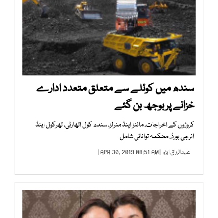
سندھ میں کوئلے سے متعلق متعدد ادارے
خزانے پر بوجھ بن گئے
کروڑوں کے اخراجات، مائنز اینڈ منرلز، سندھ کول اتھارٹی، تھرکول اینڈ
انرجی بورڈ، محکمہ توانائی شامل
عبدالرزاق ابڑو
| APR 30, 2019 08:51 AM |