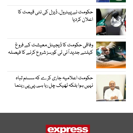
حکومت نے پیٹرول، ڈیزل کی نئی قیمت کا
اعلان کردیا
وفاقی حکومت کا ڈیجیٹل معیشت کے فروغ
کیلئے جدید آئی ٹی کورسز شروع کرنے کا فیصلہ
حکومت اعلامیہ جاری کرے کہ سسٹم تباہ
نہیں ہوا بلکہ ٹھیک چل رہا ہے، پی پی رہنما