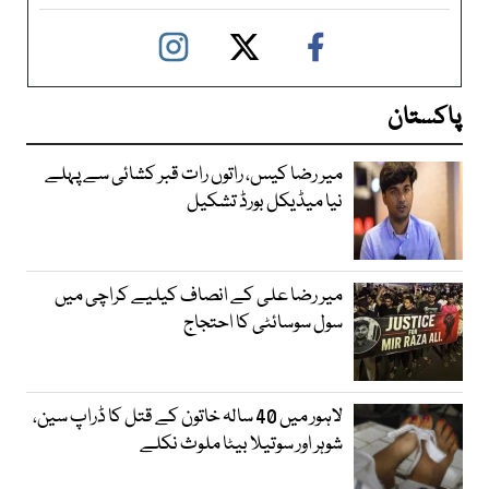
پاکستان
میر رضا کیس، راتوں رات قبر کشائی سے پہلے
نیا میڈیکل بورڈ تشکیل
میر رضا علی کے انصاف کیلیے کراچی میں
سول سوسائٹی کا احتجاج
لاہور میں 40 سالہ خاتون کے قتل کا ڈراپ سین،
شوہر اور سوتیلا بیٹا ملوث نکلے