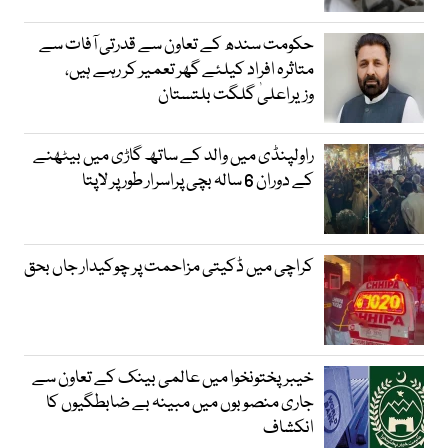
حکومت سندھ کے تعاون سے قدرتی آفات سے
متاثرہ افراد کیلئے گھر تعمیر کر رہے ہیں،
وزیراعلیٰ گلگت بلتستان
راولپنڈی میں والد کے ساتھ گاڑی میں بیٹھنے
کے دوران 6 سالہ بچی پراسرار طور پر لاپتا
کراچی میں ڈکیتی مزاحمت پر چوکیدار جاں بحق
خیبرپختونخوا میں عالمی بینک کے تعاون سے
جاری منصوبوں میں مبینہ بے ضابطگیوں کا
انکشاف