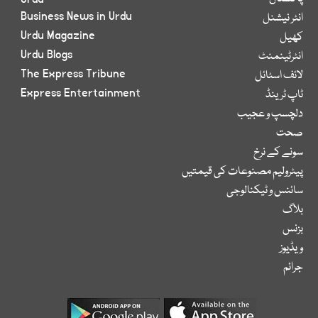
Business News in Urdu
انٹر نیشنل
Urdu Magazine
کھیل
Urdu Blogs
انٹرٹینمنٹ
The Express Tribune
لائف اسٹائل
Express Entertainment
ٹاپ ٹرینڈ
دلچسپ و عجیب
صحت
سونے کے نرخ
پیٹرولیم مصنوعات کی قیمتیں
سائنس و ٹیکنالوجی
بلاگ
بزنس
ویڈیوز
جرائم