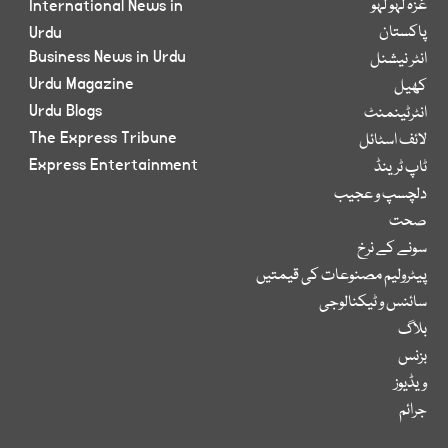
غزہ لہو لہو
International News in
پاکستان
Urdu
Business News in Urdu
انٹر نیشنل
Urdu Magazine
کھیل
Urdu Blogs
انٹرٹینمنٹ
The Express Tribune
لائف اسٹائل
Express Entertainment
ٹاپ ٹرینڈ
دلچسپ و عجیب
صحت
سونے کے نرخ
پیٹرولیم مصنوعات کی قیمتیں
سائنس و ٹیکنالوجی
بلاگ
بزنس
ویڈیوز
جرائم