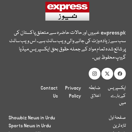
express.pk
خبروں اور حالات حاضرہ سے متعلق پاکستان کی
سب سے زیادہ وزٹ کی جانے والی ویب سائٹ ہے۔ اس ویب سائٹ
پر شائع شدہ تمام مواد کے جملہ حقوق بحق ایکسپریس میڈیا
گروپ محفوظ ہیں۔
ایکسپریس
ضابطہ
Privacy
Contact
کے بارے
اخلاق
Policy
Us
میں
صفحۂ اول
Showbiz News in Urdu
تازہ ترین
Sports News in Urdu