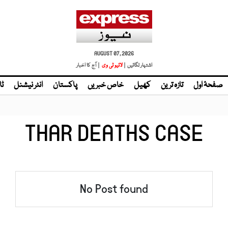
AUGUST 07, 2026
اشتہار لگائیں |
لائیو ٹی وی
| آج کا اخبار
صفحۂ اول
تازہ ترین
کھیل
خاص خبریں
پاکستان
انٹر نیشنل
ٹا
THAR DEATHS CASE
No Post found