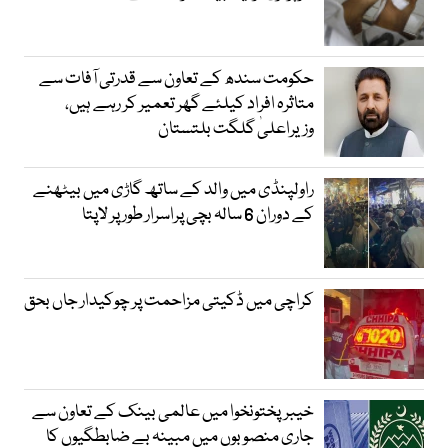
حکومت سندھ کے تعاون سے قدرتی آفات سے
متاثرہ افراد کیلئے گھر تعمیر کر رہے ہیں،
وزیراعلیٰ گلگت بلتستان
راولپنڈی میں والد کے ساتھ گاڑی میں بیٹھنے
کے دوران 6 سالہ بچی پراسرار طور پر لاپتا
کراچی میں ڈکیتی مزاحمت پر چوکیدار جاں بحق
خیبرپختونخوا میں عالمی بینک کے تعاون سے
جاری منصوبوں میں مبینہ بے ضابطگیوں کا