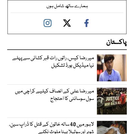
ہمارے ساتھ شامل ہوں
پاکستان
میر رضا کیس، راتوں رات قبر کشائی سے پہلے
نیا میڈیکل بورڈ تشکیل
میر رضا علی کے انصاف کیلیے کراچی میں
سول سوسائٹی کا احتجاج
لاہور میں 40 سالہ خاتون کے قتل کا ڈراپ سین،
شوہر اور سوتیلا بیٹا ملوث نکلے