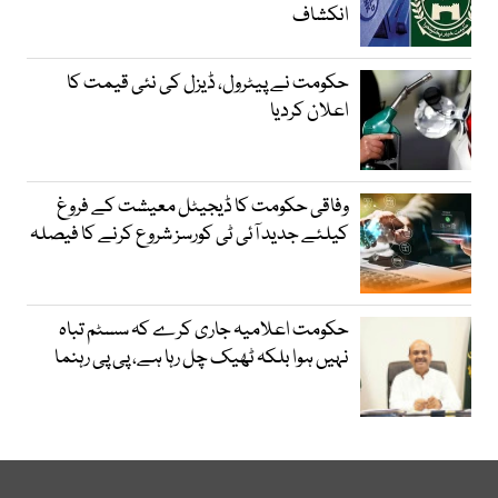
انکشاف
حکومت نے پیٹرول، ڈیزل کی نئی قیمت کا
اعلان کردیا
وفاقی حکومت کا ڈیجیٹل معیشت کے فروغ
کیلئے جدید آئی ٹی کورسز شروع کرنے کا فیصلہ
حکومت اعلامیہ جاری کرے کہ سسٹم تباہ
نہیں ہوا بلکہ ٹھیک چل رہا ہے، پی پی رہنما