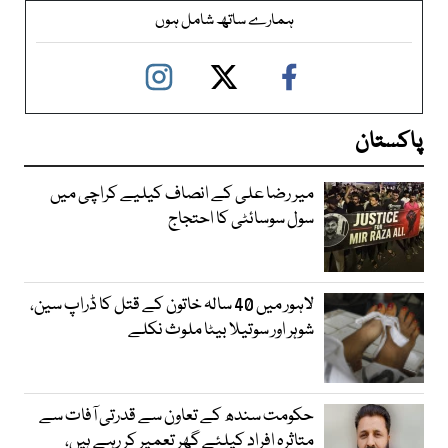
ہمارے ساتھ شامل ہوں
پاکستان
میر رضا علی کے انصاف کیلیے کراچی میں
سول سوسائٹی کا احتجاج
لاہور میں 40 سالہ خاتون کے قتل کا ڈراپ سین،
شوہر اور سوتیلا بیٹا ملوث نکلے
حکومت سندھ کے تعاون سے قدرتی آفات سے
متاثرہ افراد کیلئے گھر تعمیر کر رہے ہیں،