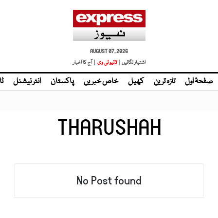
AUGUST 07, 2026
اشتہار لگائیں |
| آج کا اخبار
صفحۂ اول
تازہ ترین
کھیل
خاص خبریں
پاکستان
انٹر نیشنل
ٹا
THARUSHAH
No Post found