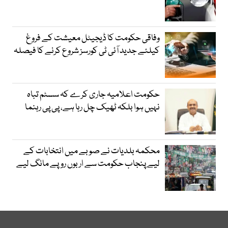
وفاقی حکومت کا ڈیجیٹل معیشت کے فروغ
کیلئے جدید آئی ٹی کورسز شروع کرنے کا فیصلہ
حکومت اعلامیہ جاری کرے کہ سسٹم تباہ
نہیں ہوا بلکہ ٹھیک چل رہا ہے، پی پی رہنما
محکمہ بلدیات نے صوبے میں انتخابات کے
لیے پنجاب حکومت سے اربوں روپے مانگ لیے