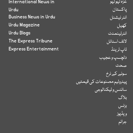
غزہ لہو لہو
International News in
پاکستان
Urdu
Business News in Urdu
انٹر نیشنل
Urdu Magazine
کھیل
Urdu Blogs
انٹرٹینمنٹ
The Express Tribune
لائف اسٹائل
Express Entertainment
ٹاپ ٹرینڈ
دلچسپ و عجیب
صحت
سونے کے نرخ
پیٹرولیم مصنوعات کی قیمتیں
سائنس و ٹیکنالوجی
بلاگ
بزنس
ویڈیوز
جرائم