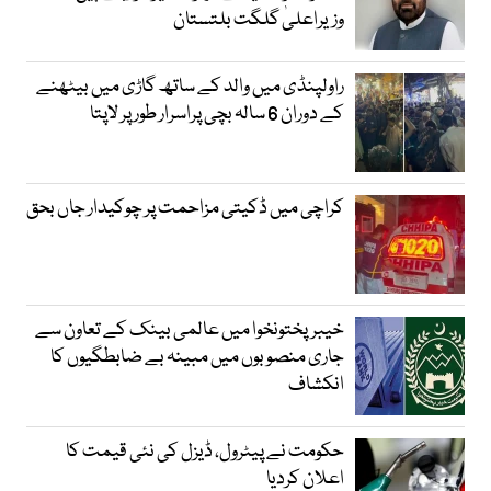
وزیراعلیٰ گلگت بلتستان
راولپنڈی میں والد کے ساتھ گاڑی میں بیٹھنے
کے دوران 6 سالہ بچی پراسرار طور پر لاپتا
کراچی میں ڈکیتی مزاحمت پر چوکیدار جاں بحق
خیبرپختونخوا میں عالمی بینک کے تعاون سے
جاری منصوبوں میں مبینہ بے ضابطگیوں کا
انکشاف
حکومت نے پیٹرول، ڈیزل کی نئی قیمت کا
اعلان کردیا