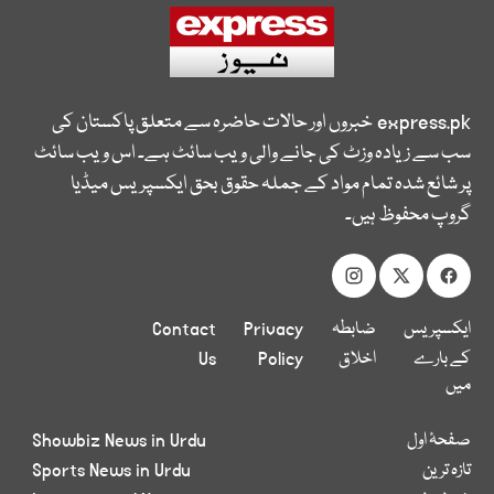
express.pk
خبروں اور حالات حاضرہ سے متعلق پاکستان کی
سب سے زیادہ وزٹ کی جانے والی ویب سائٹ ہے۔ اس ویب سائٹ
پر شائع شدہ تمام مواد کے جملہ حقوق بحق ایکسپریس میڈیا
گروپ محفوظ ہیں۔
ایکسپریس
ضابطہ
Privacy
Contact
کے بارے
اخلاق
Policy
Us
میں
صفحۂ اول
Showbiz News in Urdu
تازہ ترین
Sports News in Urdu