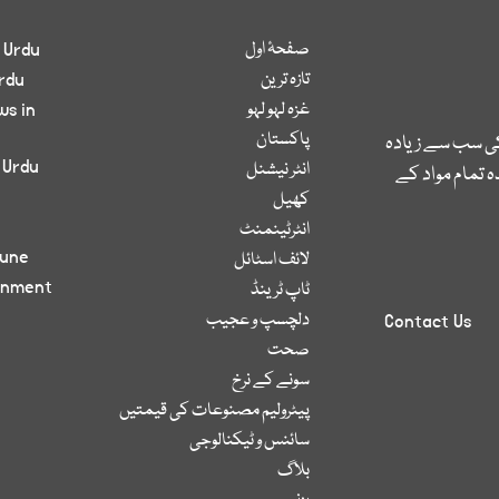
صفحۂ اول
 Urdu
تازہ ترین
rdu
غزہ لہو لہو
ws in
پاکستان
کی سب سے زیادہ
 Urdu
انٹر نیشنل
 تمام مواد کے
کھیل
انٹرٹینمنٹ
bune
لائف اسٹائل
inment
ٹاپ ٹرینڈ
دلچسپ و عجیب
Contact Us
صحت
سونے کے نرخ
پیٹرولیم مصنوعات کی قیمتیں
سائنس و ٹیکنالوجی
بلاگ