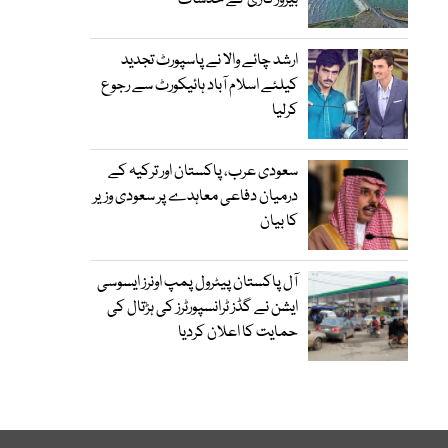
بیروزگاری کے خدشات
ارشد چائے والا نے پاسپورٹ تجدید
کیلئے اسلام آباد ہائیکورٹ سے رجوع
کرلیا
سعودی عرب، پاکستان اور ترکیہ کے
درمیان دفاعی معاہدے پر سعودی وزیر
کا بیان
آل پاکستان پیٹرول پمپ اونرز ایسوسی
ایشن نے گڈز ٹرانسپورٹرز کی ہڑتال کی
حمایت کا اعلان کردیا