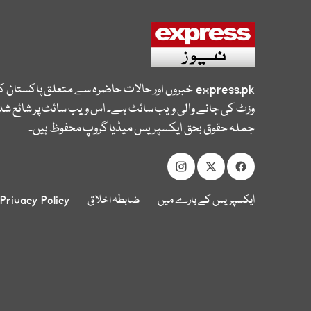
express.pk
خبروں اور حالات حاضرہ سے متعلق پاکستان 
وزٹ کی جانے والی ویب سائٹ ہے۔ اس ویب سائٹ پر شائع شدہ
جملہ حقوق بحق ایکسپریس میڈیا گروپ محفوظ ہیں۔
ایکسپریس کے بارے میں
ضابطہ اخلاق
Privacy Policy