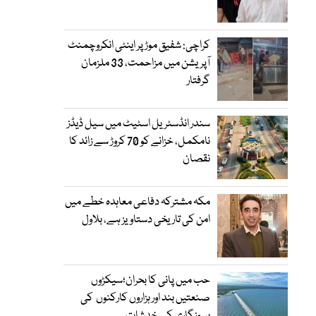
کراچی: شفیق موڑ پر اینٹی انکروچمنٹ
آپریشن میں مزاحمت، 33 ملزمان
گرفتار
سندر انڈسٹریل اسٹیٹ میں سیل ڈیڈز
نامکمل، خزانے کو 70 کروڑ سے زائد کا
نقصان
مکہ مشترکہ دفاعی معاہدہ خطے میں
امن کی تاریخی دستاویز ہے، بلاول
حب میں پانی کا بحران؛سیکڑوں
صنعتیں بند اور ہزاروں کارکنوں کی