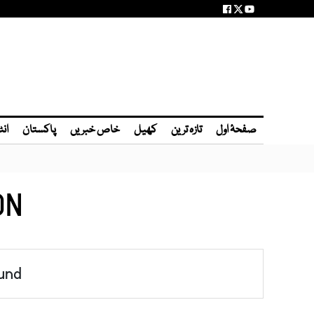
صفحۂ اول
تازہ ترین
کھیل
خاص خبریں
پاکستان
انٹ
ON
und