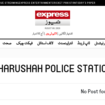
IVE STREAMING
EXPRESS ENTERTAINMENT
CRICKET PAKISTAN
TODAY'S PAPER
AUGUST 08, 2026
اشتہار لگائیں |
لائیو ٹی وی
| آج کا اخبار
ر نیشنل
ٹاپ ٹرینڈ
انٹرٹینمنٹ
لائف اسٹائل
فیکٹ چیک
صحت
HARUSHAH POLICE STATI
No Post fo