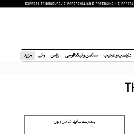
EXPRESS TRIBUNE
URDU E-PAPER
ENGLISH E-PAPER
SINDHI E-PAPER
L
دلچسپ و عجیب
سائنس و ٹیکنالوجی
بزنس
رائے
مزید
T
ہمارے ساتھ شامل ہوں