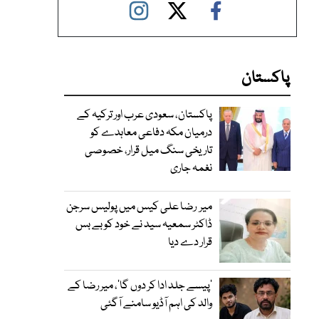
پاکستان
پاکستان، سعودی عرب اور ترکیہ کے
درمیان مکہ دفاعی معاہدے کو
تاریخی سنگ میل قرار، خصوصی
نغمہ جاری
میر رضا علی کیس میں پولیس سرجن
ڈاکٹر سمعیہ سید نے خود کو بے بس
قرار دے دیا
’پیسے جلد ادا کر دوں گا‘، میر رضا کے
والد کی اہم آڈیو سامنے آگئی