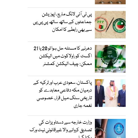
پی ٹی آئی لانگ مارچ، اپوزیشن
جماعتوں کے ساتھ ساتھ پی پی پی
سے بھی رابطے کا امکان
دھرنے کا مسئلہ حل ہوا تو 20 یا 21
اگست کو راولاکوٹ میں الیکشن
ممکن: چیف الیکشن کمشنر
پاکستان، سعودی عرب اور ترکیہ کے
درمیان مکہ دفاعی معاہدے کو
تاریخی سنگ میل قرار، خصوصی
نغمہ جاری
وزارت خارجہ سے دستاویزات کی
تصدیق کروانے والا غیرقانونی نیٹ ورک