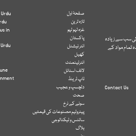
صفحۂ اول
 Urdu
تازہ ترین
rdu
غزہ لہو لہو
ws in
پاکستان
کی سب سے زیادہ
 Urdu
انٹر نیشنل
 تمام مواد کے
کھیل
انٹرٹینمنٹ
bune
لائف اسٹائل
inment
ٹاپ ٹرینڈ
دلچسپ و عجیب
Contact Us
صحت
سونے کے نرخ
پیٹرولیم مصنوعات کی قیمتیں
سائنس و ٹیکنالوجی
بلاگ