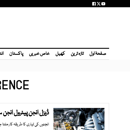
صفحۂ اول
تازہ ترین
کھیل
خاص خبریں
پاکستان
انٹ
RENCE
ڈیزل انجن پیٹرول انجن 
انجنوں کی تیاری کا طریقہ کار ملتا ج