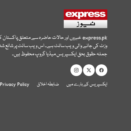
express.pk
خبروں اور حالات حاضرہ سے متعلق پاکستان 
وزٹ کی جانے والی ویب سائٹ ہے۔ اس ویب سائٹ پر شائع شدہ
جملہ حقوق بحق ایکسپریس میڈیا گروپ محفوظ ہیں۔
ایکسپریس کے بارے میں
ضابطہ اخلاق
Privacy Policy