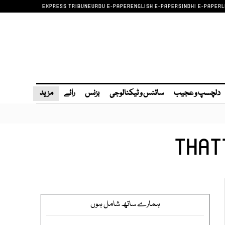
EXPRESS TRIBUNE
URDU E-PAPER
ENGLISH E-PAPER
SINDHI E-PAPER
L
دلچسپ و عجیب
سائنس و ٹیکنالوجی
بزنس
رائے
مزید
THAT
ہمارے ساتھ شامل ہوں