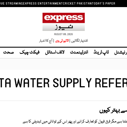
IVE STREAMING
EXPRESS ENTERTAINMENT
CRICKET PAKISTAN
TODAY'S PAPER
AUGUST 08, 2026
اشتہار لگائیں |
| آج کا اخبار
ر نیشنل
ٹاپ ٹرینڈ
انٹرٹینمنٹ
لائف اسٹائل
فیکٹ چیک
صحت
TA WATER SUPPLY REFE
سے بہتر کیوں
لتا ہے مگر فرق فیول کو تعارف کرانے اور پھر اس کے توانائی میں تبدیلی کا ہے