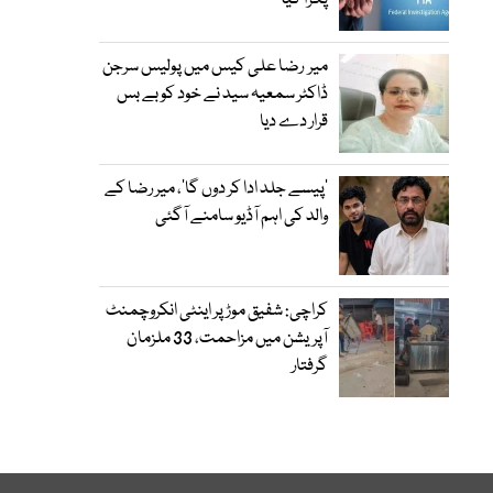
پکڑا گیا
میر رضا علی کیس میں پولیس سرجن
ڈاکٹر سمعیہ سید نے خود کو بے بس
قرار دے دیا
’پیسے جلد ادا کر دوں گا‘، میر رضا کے
والد کی اہم آڈیو سامنے آگئی
کراچی: شفیق موڑ پر اینٹی انکروچمنٹ
آپریشن میں مزاحمت، 33 ملزمان
گرفتار