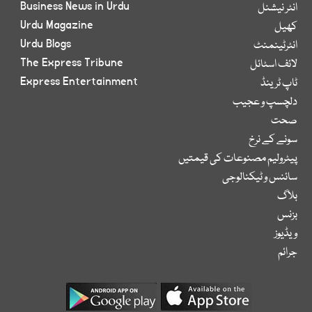
Business News in Urdu
انٹر نیشنل
Urdu Magazine
کھیل
Urdu Blogs
انٹرٹینمنٹ
The Express Tribune
لائف اسٹائل
Express Entertainment
ٹاپ ٹرینڈ
دلچسپ و عجیب
صحت
سونے کے نرخ
پیٹرولیم مصنوعات کی قیمتیں
سائنس و ٹیکنالوجی
بلاگ
بزنس
ویڈیوز
جرائم