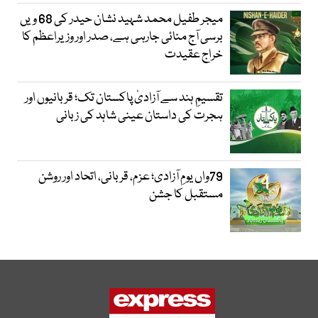
میجر طفیل محمد شہید نشان حیدر کی 68 ویں
برسی آج منائی جارہی ہے، صدر اور وزیراعظم کا
خراج عقیدت
تقسیمِ ہند سے آزادیٔ پاکستان تک؛ قربانیوں اور
ہجرت کی داستان عینی شاہد کی زبانی
79واں یومِ آزادی؛ عزم، قربانی، اتحاد اور روشن
مستقبل کا جشن