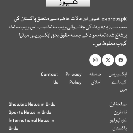
express.pk
خبروں اور حالات حاضرہ سے متعلق پاکستان کی
سب سے زیادہ وزٹ کی جانے والی ویب سائٹ ہے۔ اس ویب سائٹ
پر شائع شدہ تمام مواد کے جملہ حقوق بحق ایکسپریس میڈیا
گروپ محفوظ ہیں۔
ایکسپریس
ضابطہ
Privacy
Contact
کے بارے
اخلاق
Policy
Us
میں
صفحۂ اول
Showbiz News in Urdu
تازہ ترین
Sports News in Urdu
غزہ لہو لہو
International News in
پاکستان
Urdu