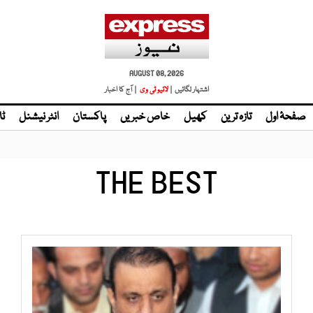
AUGUST 08, 2026
اشتہار لگائیں |
لائیو ٹی وی
| آج کا اخبار
صفحۂ اول
تازہ ترین
کھیل
خاص خبریں
پاکستان
انٹر نیشنل
ٹا
THE BEST