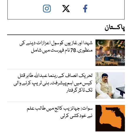
پاکستان
شہدا اور غازیوں کو سول اعزازات دینے کی
منظوری، 78 نام فہرست میں شامل
تحریک انصاف کے رہنما عبداللہ طاہر قتل
کیس میں اہم پیشرفت، ہنی ٹریپ کرنے والی
ٹک ٹاکر گرفتار
سوات: جہانزیب کالج میں طالب علم
نے خودکشی کرلی