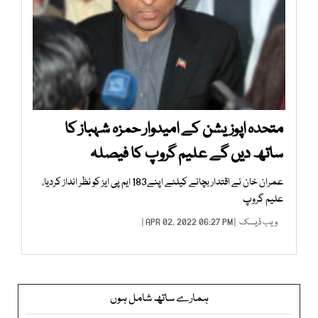
متحدہ اپوزیشن کے امیدوار حمزہ شہباز کا
ساتھ دیں گے علیم گروپ کا فیصلہ
عمران خان نے اقتدار بچانے کیلئے اپنے183 ایم پی ایز کو نظر انداز کردیا،
علیم گروپ
ویب ڈیسک
| APR 02, 2022 06:27 PM |
ہمارے ساتھ شامل ہوں