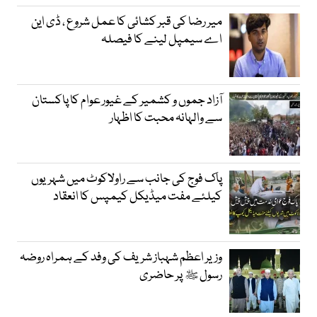
میر رضا کی قبر کشائی کا عمل شروع ، ڈی این
اے سیمپل لینے کا فیصلہ
آزاد جموں و کشمیر کے غیور عوام کا پاکستان
سے والہانہ محبت کا اظہار
پاک فوج کی جانب سے راولاکوٹ میں شہریوں
کیلئے مفت میڈیکل کیمپس کا انعقاد
وزیر اعظم شہباز شریف کی وفد کے ہمراہ روضہ
رسول ﷺ پر حاضری