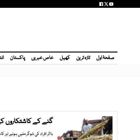
صفحۂ اول
تازہ ترین
کھیل
خاص خبریں
پاکستان
انٹ
گنے کے کاشتکاروں کے
بااثر افراد کی شوگر ملیں ہونے اور 