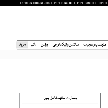
EXPRESS TRIBUNE
URDU E-PAPER
ENGLISH E-PAPER
SINDHI E-PAPER
L
دلچسپ و عجیب
سائنس و ٹیکنالوجی
بزنس
رائے
مزید
ہمارے ساتھ شامل ہوں