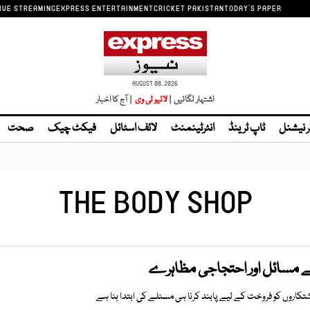
IVE STREAMING
EXPRESS ENTERTAINMENT
CRICKET PAKISTAN
TODAY'S PAPER
AUGUST 08, 2026
اشتہار لگائیں |
| آج کا اخبار
ر نیشنل
ٹاپ ٹرینڈ
انٹرٹینمنٹ
لائف اسٹائل
فیکٹ چیک
صحت
THE BODY SHOP
 مسائل اور احتجاجی مظاہرے
کاشتکاروں کو فروخت کے لیے پابند کرنا ہی مسئلے کی ابتدا بنا ہے