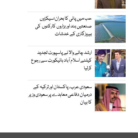
حب میں پانی کا بحران؛سیکڑوں
صنعتیں بند اور ہزاروں کارکنوں کی
بیروزگاری کے خدشات
ارشد چائے والا نے پاسپورٹ تجدید
کیلئے اسلام آباد ہائیکورٹ سے رجوع
کرلیا
سعودی عرب، پاکستان اور ترکیہ کے
درمیان دفاعی معاہدے پر سعودی وزیر
کا بیان