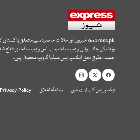
express.pk
خبروں اور حالات حاضرہ سے متعلق پاکستان 
وزٹ کی جانے والی ویب سائٹ ہے۔ اس ویب سائٹ پر شائع شدہ
جملہ حقوق بحق ایکسپریس میڈیا گروپ محفوظ ہیں۔
ایکسپریس کے بارے میں
ضابطہ اخلاق
Privacy Policy