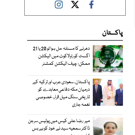
پاکستان
دھرنے کا مسئلہ حل ہوا تو 20 یا 21
اگست کو راولاکوٹ میں الیکشن
ممکن: چیف الیکشن کمشنر
پاکستان، سعودی عرب اور ترکیہ کے
درمیان مکہ دفاعی معاہدے کو
تاریخی سنگ میل قرار، خصوصی
نغمہ جاری
میر رضا علی کیس میں پولیس سرجن
ڈاکٹر سمعیہ سید نے خود کو بے بس