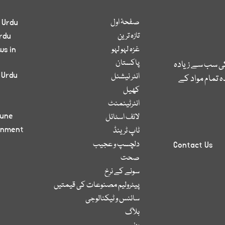
صفحۂ اول
 Urdu
تازہ ترین
rdu
غزہ لہو لہو
ws in
پاکستان
کی سب سے زیادہ
 Urdu
انٹر نیشنل
 تمام مواد کے
کھیل
انٹرٹینمنٹ
bune
لائف اسٹائل
inment
ٹاپ ٹرینڈ
دلچسپ و عجیب
Contact Us
صحت
سونے کے نرخ
پیٹرولیم مصنوعات کی قیمتیں
سائنس و ٹیکنالوجی
بلاگ