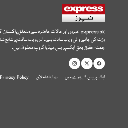
express.pk
خبروں اور حالات حاضرہ سے متعلق پاکستان 
وزٹ کی جانے والی ویب سائٹ ہے۔ اس ویب سائٹ پر شائع شدہ
جملہ حقوق بحق ایکسپریس میڈیا گروپ محفوظ ہیں۔
ایکسپریس کے بارے میں
ضابطہ اخلاق
Privacy Policy