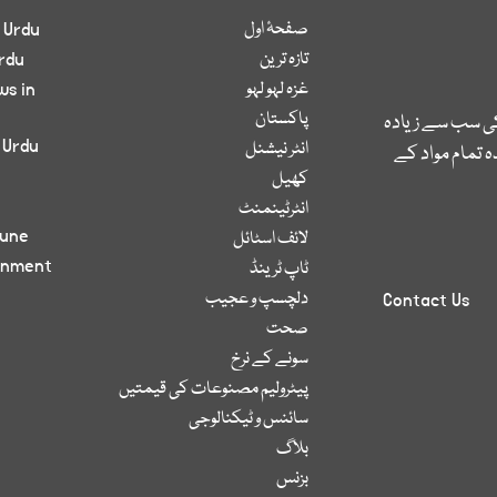
صفحۂ اول
 Urdu
تازہ ترین
rdu
غزہ لہو لہو
ws in
پاکستان
کی سب سے زیادہ
 Urdu
انٹر نیشنل
 تمام مواد کے
کھیل
انٹرٹینمنٹ
bune
لائف اسٹائل
inment
ٹاپ ٹرینڈ
دلچسپ و عجیب
Contact Us
صحت
سونے کے نرخ
پیٹرولیم مصنوعات کی قیمتیں
سائنس و ٹیکنالوجی
بلاگ
بزنس