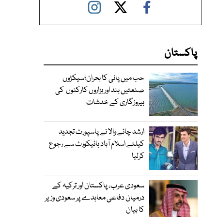
پاکستان
حب میں پانی کا بحران؛سیکڑوں
صنعتیں بند اور ہزاروں کارکنوں کی
بیروزگاری کے خدشات
ارشد چائے والا نے پاسپورٹ تجدید
کیلئے اسلام آباد ہائیکورٹ سے رجوع
کرلیا
سعودی عرب، پاکستان اور ترکیہ کے
درمیان دفاعی معاہدے پر سعودی وزیر
کا بیان