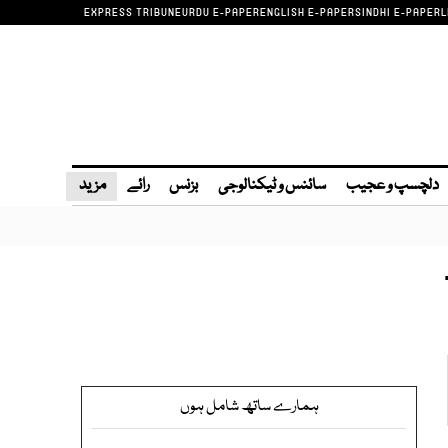
EXPRESS TRIBUNE
URDU E-PAPER
ENGLISH E-PAPER
SINDHI E-PAPER
L
دلچسپ و عجیب
سائنس و ٹیکنالوجی
بزنس
رائے
مزید
ہمارے ساتھ شامل ہوں