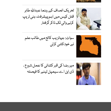
تحریک انصاف کے رہنما عبداللہ طاہر
قتل کیس میں اہم پیشرفت، ہنی ٹریپ
کرنے والی ٹک ٹاکر گرفتار
سوات: جہانزیب کالج میں طالب علم
نے خودکشی کرلی
میر رضا کی قبر کشائی کا عمل شروع ،
ڈی این اے سیمپل لینے کا فیصلہ