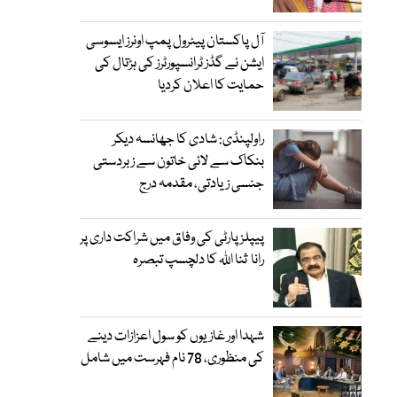
آل پاکستان پیٹرول پمپ اونرز ایسوسی
ایشن نے گڈز ٹرانسپورٹرز کی ہڑتال کی
حمایت کا اعلان کردیا
راولپنڈی: شادی کا جھانسہ دیکر
بنکاک سے لائی خاتون سے زبردستی
جنسی زیادتی، مقدمہ درج
پیپلز پارٹی کی وفاق میں شراکت داری پر
رانا ثنا اللہ کا دلچسپ تبصرہ
شہدا اور غازیوں کو سول اعزازات دینے
کی منظوری، 78 نام فہرست میں شامل