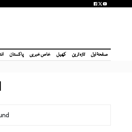
صفحۂ اول
تازہ ترین
کھیل
خاص خبریں
پاکستان
انٹ
M
und