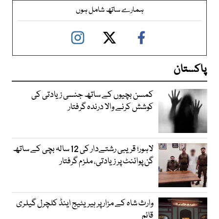
ہمارے ساتھ شامل ہوں
پاکستان
کمسن بچیوں کے ساتھ جنسی زیادتی کی
کوشش کرنے والا درندہ گرفتار
لاہور؛ قریبی رشتےدار کی 12 سالہ بچی کے ساتھ
گن پوائنٹ پر زیادتی، ملزم گرفتار
وارث شاہ کے مزار پر ہیریٹیج اینڈ کلچرل گیلری
قائم