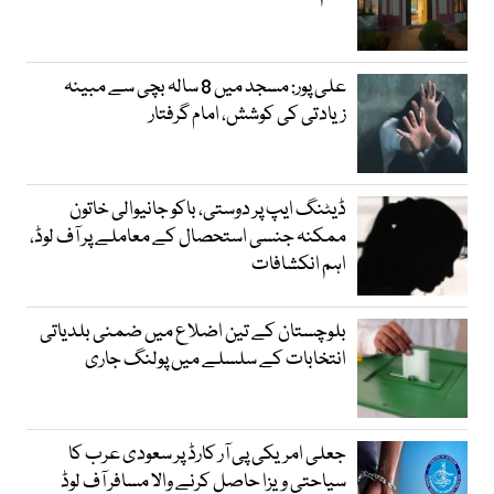
علی پور: مسجد میں 8 سالہ بچی سے مبینہ
زیادتی کی کوشش، امام گرفتار
ڈیٹنگ ایپ پر دوستی، باکو جانیوالی خاتون
ممکنہ جنسی استحصال کے معاملے پر آف لوڈ،
اہم انکشافات
بلوچستان کے تین اضلاع میں ضمنی بلدیاتی
انتخابات کے سلسلے میں پولنگ جاری
جعلی امریکی پی آر کارڈ پر سعودی عرب کا
سیاحتی ویزا حاصل کرنے والا مسافر آف لوڈ