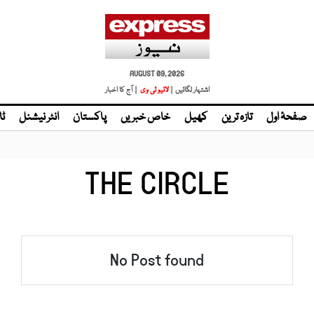
AUGUST 09, 2026
اشتہار لگائیں |
لائیو ٹی وی
| آج کا اخبار
صفحۂ اول
تازہ ترین
کھیل
خاص خبریں
پاکستان
انٹر نیشنل
ٹا
THE CIRCLE
No Post found