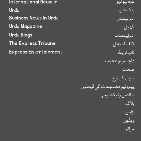
غزہ لہو لہو
International News in
پاکستان
Urdu
Business News in Urdu
انٹر نیشنل
Urdu Magazine
کھیل
Urdu Blogs
انٹرٹینمنٹ
The Express Tribune
لائف اسٹائل
Express Entertainment
ٹاپ ٹرینڈ
دلچسپ و عجیب
صحت
سونے کے نرخ
پیٹرولیم مصنوعات کی قیمتیں
سائنس و ٹیکنالوجی
بلاگ
بزنس
ویڈیوز
جرائم