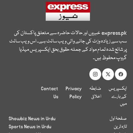
express.pk
خبروں اور حالات حاضرہ سے متعلق پاکستان کی
سب سے زیادہ وزٹ کی جانے والی ویب سائٹ ہے۔ اس ویب سائٹ
پر شائع شدہ تمام مواد کے جملہ حقوق بحق ایکسپریس میڈیا
گروپ محفوظ ہیں۔
ایکسپریس
ضابطہ
Privacy
Contact
کے بارے
اخلاق
Policy
Us
میں
صفحۂ اول
Showbiz News in Urdu
تازہ ترین
Sports News in Urdu