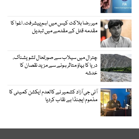
میر رضا ہلاکت کیس میں اہم پیشرفت، اغوا کا
مقدمہ قتل کے مقدمے میں تبدیل
چترال میں سیلاب سے صورتحال تشویشناک،
دریا کا بہاؤ متاثر ہونے سے مزید نقصان کا
خدشہ
آئی جی آزاد کشمیر نے کالعدم ایکشن کمیٹی کا
مذموم ایجنڈا بے نقاب کردیا