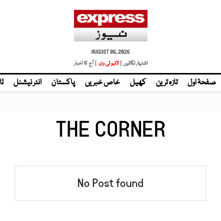
AUGUST 06, 2026
اشتہار لگائیں |
لائیو ٹی وی
| آج کا اخبار
صفحۂ اول
تازہ ترین
کھیل
خاص خبریں
پاکستان
انٹر نیشنل
ٹا
THE CORNER
No Post found