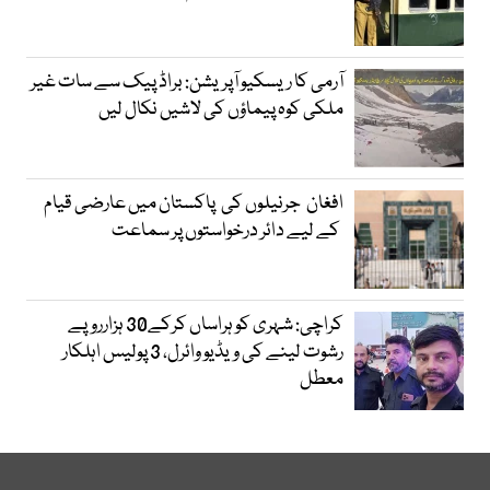
آرمی کا ریسکیو آپریشن: براڈ پیک سے سات غیر
ملکی کوہ پیماؤں کی لاشیں نکال لیں
افغان جرنیلوں کی پاکستان میں عارضی قیام
کے لیے دائر درخواستوں پر سماعت
کراچی: شہری کو ہراساں کرکے30 ہزارروپے
رشوت لینے کی ویڈیو وائرل، 3 پولیس اہلکار
معطل