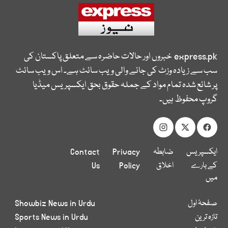
express.pk
خبروں اور حالات حاضرہ سے متعلق پاکستان کی
سب سے زیادہ وزٹ کی جانے والی ویب سائٹ ہے۔ اس ویب سائٹ
پر شائع شدہ تمام مواد کے جملہ حقوق بحق ایکسپریس میڈیا
گروپ محفوظ ہیں۔
ایکسپریس
ضابطہ
Privacy
Contact
کے بارے
اخلاق
Policy
Us
میں
صفحۂ اول
Showbiz News in Urdu
تازہ ترین
Sports News in Urdu