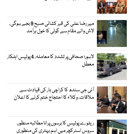
میر رضا علی کی قبر کشائی صبح 9 بجے ہوگی،
لاش والے مقام سے گولی کا خول برآمد
لاہور؛ صحافی پر تشدد کا معاملہ، 4 پولیس اہلکار
معطل
آئی جی سندھ کا کراچی بار کی قیادت سے
ملاقات، وکلاء کا احتجاج ختم کرنے کا اعلان
ریلوے پولیس کا برسوں پرانا مطالبہ منظور،
سروس اسٹرکچر میں اہم بہتری کی منظوری