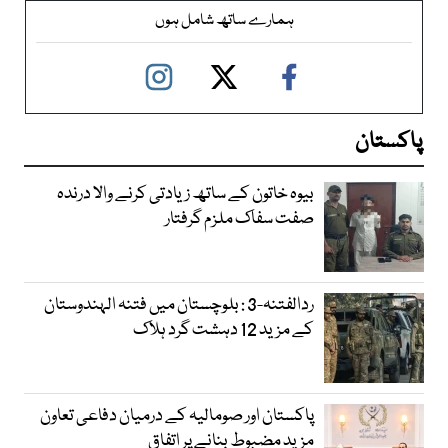
ہمارے ساتھ شامل ہوں
پاکستان
بیوہ خاتون کے ساتھ زیادتی کرنے والا درندہ
صفت سفاک ملزم گرفتار
ردالفتنہ-3 : بلوچستان میں فتنہ الہندوستان
کے مزید 12 دہشت گرد ہلاک
پاکستان اور صومالیہ کے درمیان دفاعی تعاون
مزید مضبوط بنانے پر اتفاق