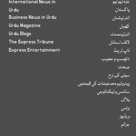
غزہ لہو لہو
International News in
پاکستان
Urdu
Business News in Urdu
انٹر نیشنل
Urdu Magazine
کھیل
Urdu Blogs
انٹرٹینمنٹ
The Express Tribune
لائف اسٹائل
Express Entertainment
ٹاپ ٹرینڈ
دلچسپ و عجیب
صحت
سونے کے نرخ
پیٹرولیم مصنوعات کی قیمتیں
سائنس و ٹیکنالوجی
بلاگ
بزنس
ویڈیوز
جرائم