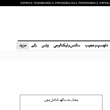
EXPRESS TRIBUNE
URDU E-PAPER
ENGLISH E-PAPER
SINDHI E-PAPER
L
دلچسپ و عجیب
سائنس و ٹیکنالوجی
بزنس
رائے
مزید
ہمارے ساتھ شامل ہوں