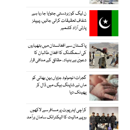
ن لیگ کو زبردستی جتوایا جا رہا ہے
شفاف تحقیقات کرائی جائیں، پیپلز
پارٹی آزاد کشمیر
پاکستان سے افغانستان میں ہتھیاروں
کی اسمگلنگ کا افغان طالبان کا
دعویٰ بے بنیاد، حقائق کے منافی قرار
گجرات؛ نومولود جڑواں بہن بھائی کو
ماں نے شاپنگ بیگ میں ڈال کر
پھینک دیا
کراچی ایئرپورٹ پر مسافر سے لاکھوں
روپے مالیت کا الیکٹرانک سامان برآمد