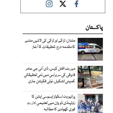
پاکستان
ملتان: لڑکے اور لڑکی کی لاشیں ملنے
کا مقدمہ درج، تحقیقات کا آغاز
میر رضا قتل کیس: ڈی آئی جی عامر
فاروقی کی سربراہی میں نئی تحقیقاتی
کمیٹی تشکیل، نوٹی فکیشن جاری
پرائیویٹ اسکولز ایسوسی ایشن کا
راولپنڈی ڈویژن میں تعلیمی ادارے
فوری کھولنے کا مطالبہ