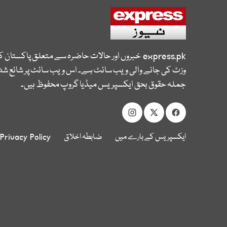
express.pk
خبروں اور حالات حاضرہ سے متعلق پاکستان 
وزٹ کی جانے والی ویب سائٹ ہے۔ اس ویب سائٹ پر شائع شدہ
جملہ حقوق بحق ایکسپریس میڈیا گروپ محفوظ ہیں۔
ایکسپریس کے بارے میں
ضابطہ اخلاق
Privacy Policy