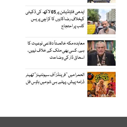
ایدھی فاؤنڈیشن پر 65 لاکھ کی ڈکیتی
کیخلاف رضاکاروں کا کراچی پریس
کلب پر احتجاج
معاہدہ مکہ خالصتاً دفاعی نوعیت کا
ہے، کسی بھی ملک کے خلاف نہیں،
اسحاق ڈار کی وضاحت
الحمرا میں ’’فرینڈز آف سیونٹینز‘‘ تھیٹر
ڈرامہ پیش، پہلے ہی شو میں ہاؤس فل