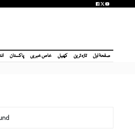
صفحۂ اول
تازہ ترین
کھیل
خاص خبریں
پاکستان
انٹ
und