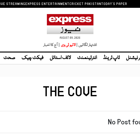
IVE STREAMING
EXPRESS ENTERTAINMENT
CRICKET PAKISTAN
TODAY'S PAPER
AUGUST 09, 2026
اشتہار لگائیں |
| آج کا اخبار
ر نیشنل
ٹاپ ٹرینڈ
انٹرٹینمنٹ
لائف اسٹائل
فیکٹ چیک
صحت
THE COVE
No Post fo