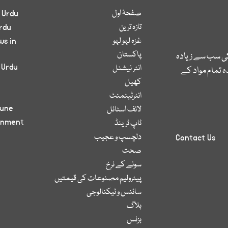
صفحۂ اول
 Urdu
تازہ ترین
rdu
غزہ لہو لہو
ws in
پاکستان
کی سب سے زیادہ
 Urdu
انٹر نیشنل
 تمام مواد کے
کھیل
انٹرٹینمنٹ
bune
لائف اسٹائل
inment
ٹاپ ٹرینڈ
دلچسپ و عجیب
Contact Us
صحت
سونے کے نرخ
پیٹرولیم مصنوعات کی قیمتیں
سائنس و ٹیکنالوجی
بلاگ
بزنس