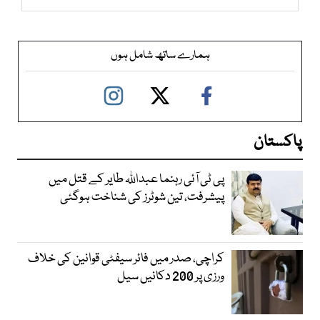
ہمارے ساتھ شامل ہوں
پاکستان
پی ٹی آئی رہنما عبداللہ طایر کے قتل میں
پیشرفت، تین شوٹرز کی شناخت ہوگئی
کراچی، صدر میں فائر سیفٹی قوانین کی خلاف
ورزی پر 200 دکانیں سیل