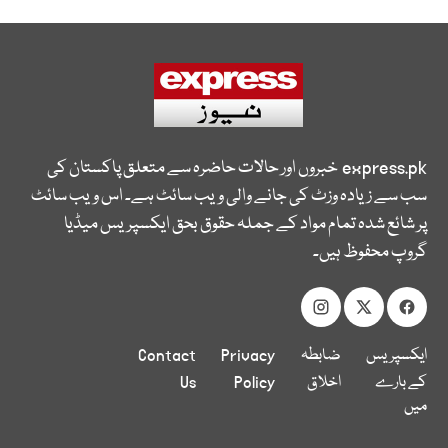
express.pk
خبروں اور حالات حاضرہ سے متعلق پاکستان کی
سب سے زیادہ وزٹ کی جانے والی ویب سائٹ ہے۔ اس ویب سائٹ
پر شائع شدہ تمام مواد کے جملہ حقوق بحق ایکسپریس میڈیا
گروپ محفوظ ہیں۔
ایکسپریس
ضابطہ
Privacy
Contact
کے بارے
اخلاق
Policy
Us
میں