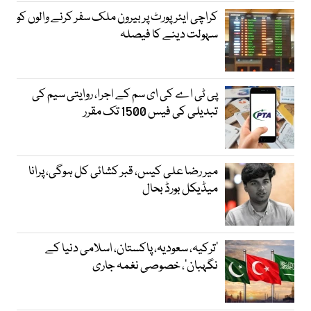
کراچی ایئرپورٹ پر بیرون ملک سفر کرنے والوں کو
سہولت دینے کا فیصلہ
پی ٹی اے کی ای سم کے اجرا، روایتی سیم کی
تبدیلی کی فیس 1500 تک مقرر
میر رضا علی کیس، قبر کشائی کل ہوگی، پرانا
میڈیکل بورڈ بحال
‘ترکیہ، سعودیہ، پاکستان، اسلامی دنیا کے
نگہبان’، خصوصی نغمہ جاری