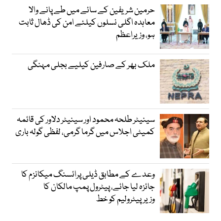
حرمین شریفین کے سائے میں طے پانے والا
معاہدہ اگلی نسلوں کیلئے امن کی ڈھال ثابت
ہو، وزیراعظم
ملک بھر کے صارفین کیلیے بجلی مہنگی
سینیٹر طلحہ محمود اور سینیٹر دلاور کی قائمہ
کمیٹی اجلاس میں گرما گرمی، لفظی گولہ باری
وعدے کے مطابق ڈیلی پرائسنگ میکانزم کا
جائزہ لیا جائے، پیٹرول پمپ مالکان کا
وزیرپیٹرولیم کو خط