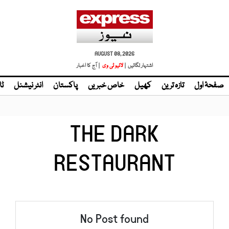
AUGUST 08, 2026
اشتہار لگائیں |
لائیو ٹی وی
| آج کا اخبار
صفحۂ اول
تازہ ترین
کھیل
خاص خبریں
پاکستان
انٹر نیشنل
ٹا
THE DARK
RESTAURANT
No Post found