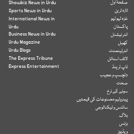
صفحۂ اول
Showbiz News in Urdu
تازہ ترین
Sports News in Urdu
غزہ لہو لہو
International News in
پاکستان
Urdu
Business News in Urdu
انٹر نیشنل
Urdu Magazine
کھیل
Urdu Blogs
انٹرٹینمنٹ
The Express Tribune
لائف اسٹائل
Express Entertainment
ٹاپ ٹرینڈ
دلچسپ و عجیب
صحت
سونے کے نرخ
پیٹرولیم مصنوعات کی قیمتیں
سائنس و ٹیکنالوجی
بلاگ
بزنس
ویڈیوز