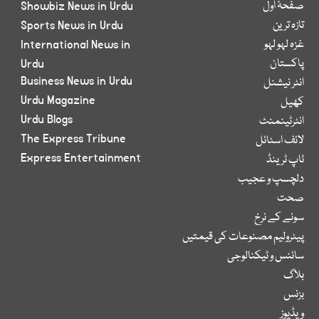
صفحۂ اول
Showbiz News in Urdu
تازہ ترین
Sports News in Urdu
غزہ لہو لہو
International News in
پاکستان
Urdu
Business News in Urdu
انٹر نیشنل
Urdu Magazine
کھیل
Urdu Blogs
انٹرٹینمنٹ
The Express Tribune
لائف اسٹائل
Express Entertainment
ٹاپ ٹرینڈ
دلچسپ و عجیب
صحت
سونے کے نرخ
پیٹرولیم مصنوعات کی قیمتیں
سائنس و ٹیکنالوجی
بلاگ
بزنس
ویڈیوز