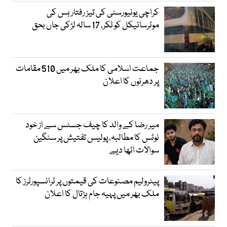
کراچی یونیورسٹی کی تیز رفتار بس کی
موٹرسائیکل کو ٹکر، 17 سالہ لڑکی جاں بحق
جماعت اسلامی کا ملک بھر میں 510 مقامات
پر دھرنوں کا اعلان
میر رضا کے والد کا چیف جسٹس سے از خود
نوٹس کا مطالبہ، پولیس تفتیش پر سنگین
سوالات اٹھا دیے
پیٹرولیم مصنوعات کی قیمتوں پر ٹرانسپورٹرز کا
ملک بھر میں پہیہ جام ہڑتال کا اعلان