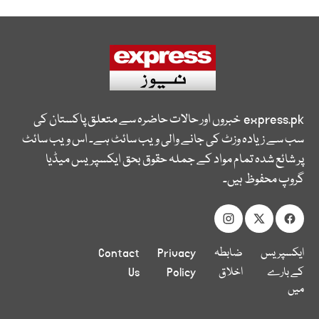
express.pk
خبروں اور حالات حاضرہ سے متعلق پاکستان کی
سب سے زیادہ وزٹ کی جانے والی ویب سائٹ ہے۔ اس ویب سائٹ
پر شائع شدہ تمام مواد کے جملہ حقوق بحق ایکسپریس میڈیا
گروپ محفوظ ہیں۔
ایکسپریس
ضابطہ
Privacy
Contact
کے بارے
اخلاق
Policy
Us
میں