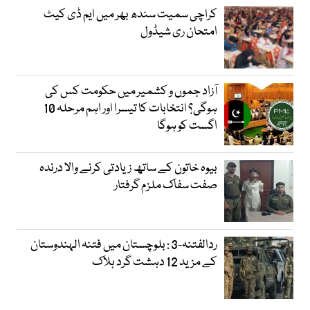
کراچی سمیت سندھ بھر میں ایم ڈی کیٹ
امتحان ری شیڈول
آزاد جموں و کشمیر میں حکومت کس کی
ہوگی؟ انتخابات کا تیسرا اور اہم مرحلہ 10
اگست کو ہوگا
بیوہ خاتون کے ساتھ زیادتی کرنے والا درندہ
صفت سفاک ملزم گرفتار
ردالفتنہ-3 : بلوچستان میں فتنہ الہندوستان
کے مزید 12 دہشت گرد ہلاک