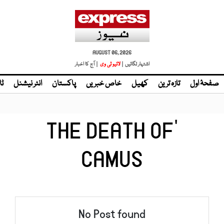
AUGUST 06, 2026
اشتہار لگائیں |
لائیو ٹی وی
| آج کا اخبار
صفحۂ اول
تازہ ترین
کھیل
خاص خبریں
پاکستان
انٹر نیشنل
ٹا
'THE DEATH OF
CAMUS
No Post found