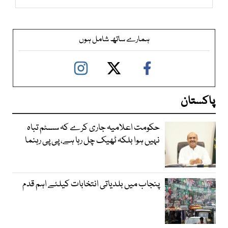
ہمارے ساتھ شامل ہوں
پاکستان
حکومت اعلامیہ جاری کرے کہ سسٹم تباہ
نہیں ہوا بلکہ ٹھیک چل رہا ہے، پی پی رہنما
پنجاب میں بلدیاتی انتخابات کیلئے اہم قدم