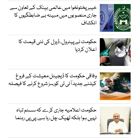
خیبرپختونخوا میں عالمی بینک کے تعاون سے
جاری منصوبوں میں مبینہ بے ضابطگیوں کا
انکشاف
حکومت نے پیٹرول، ڈیزل کی نئی قیمت کا
اعلان کردیا
وفاقی حکومت کا ڈیجیٹل معیشت کے فروغ
کیلئے جدید آئی ٹی کورسز شروع کرنے کا فیصلہ
حکومت اعلامیہ جاری کرے کہ سسٹم تباہ
نہیں ہوا بلکہ ٹھیک چل رہا ہے، پی پی رہنما