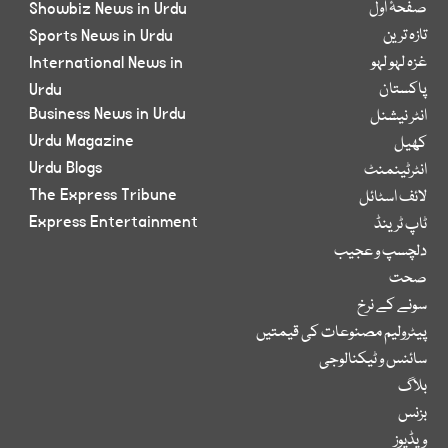
صفحۂ اول
Showbiz News in Urdu
تازہ ترین
Sports News in Urdu
غزہ لہو لہو
International News in
پاکستان
Urdu
Business News in Urdu
انٹر نیشنل
Urdu Magazine
کھیل
Urdu Blogs
انٹرٹینمنٹ
The Express Tribune
لائف اسٹائل
Express Entertainment
ٹاپ ٹرینڈ
دلچسپ و عجیب
صحت
سونے کے نرخ
پیٹرولیم مصنوعات کی قیمتیں
سائنس و ٹیکنالوجی
بلاگ
بزنس
ویڈیوز