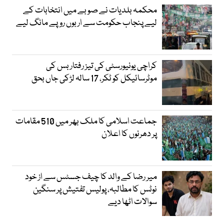
محکمہ بلدیات نے صوبے میں انتخابات کے
لیے پنجاب حکومت سے اربوں روپے مانگ لیے
کراچی یونیورسٹی کی تیز رفتار بس کی
موٹرسائیکل کو ٹکر، 17 سالہ لڑکی جاں بحق
جماعت اسلامی کا ملک بھر میں 510 مقامات
پر دھرنوں کا اعلان
میر رضا کے والد کا چیف جسٹس سے از خود
نوٹس کا مطالبہ، پولیس تفتیش پر سنگین
سوالات اٹھا دیے