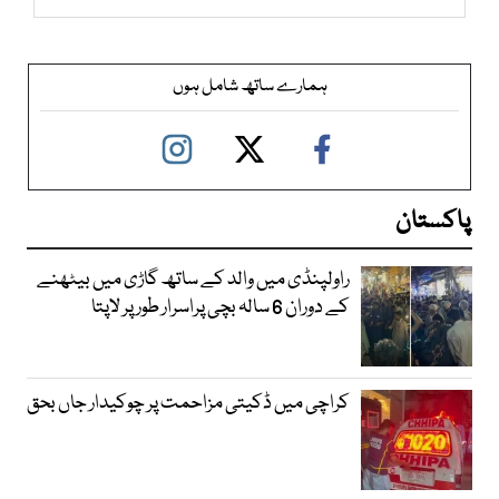
ہمارے ساتھ شامل ہوں
پاکستان
راولپنڈی میں والد کے ساتھ گاڑی میں بیٹھنے
کے دوران 6 سالہ بچی پراسرار طور پر لاپتا
کراچی میں ڈکیتی مزاحمت پر چوکیدار جاں بحق