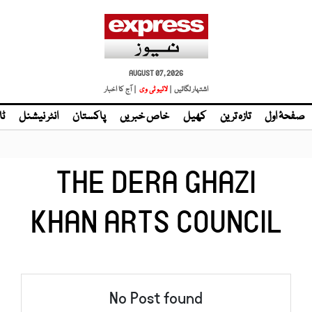
AUGUST 07, 2026
اشتہار لگائیں |
| آج کا اخبار
صفحۂ اول
تازہ ترین
کھیل
خاص خبریں
پاکستان
انٹر نیشنل
ٹا
THE DERA GHAZI
KHAN ARTS COUNCIL
No Post found