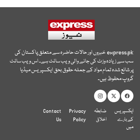
express.pk
خبروں اور حالات حاضرہ سے متعلق پاکستان کی
سب سے زیادہ وزٹ کی جانے والی ویب سائٹ ہے۔ اس ویب سائٹ
پر شائع شدہ تمام مواد کے جملہ حقوق بحق ایکسپریس میڈیا
گروپ محفوظ ہیں۔
ایکسپریس
ضابطہ
Privacy
Contact
کے بارے
اخلاق
Policy
Us
میں