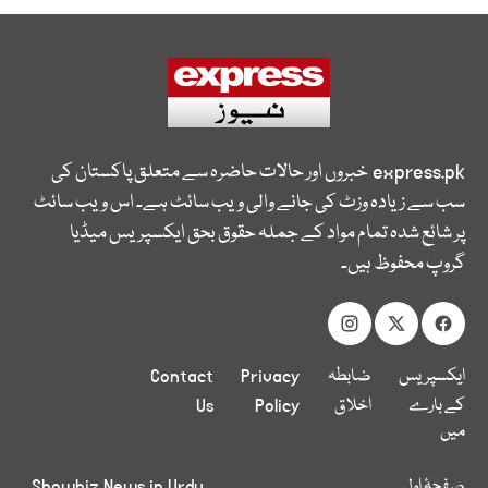
express.pk
خبروں اور حالات حاضرہ سے متعلق پاکستان کی
سب سے زیادہ وزٹ کی جانے والی ویب سائٹ ہے۔ اس ویب سائٹ
پر شائع شدہ تمام مواد کے جملہ حقوق بحق ایکسپریس میڈیا
گروپ محفوظ ہیں۔
ایکسپریس
ضابطہ
Privacy
Contact
کے بارے
اخلاق
Policy
Us
میں
صفحۂ اول
Showbiz News in Urdu