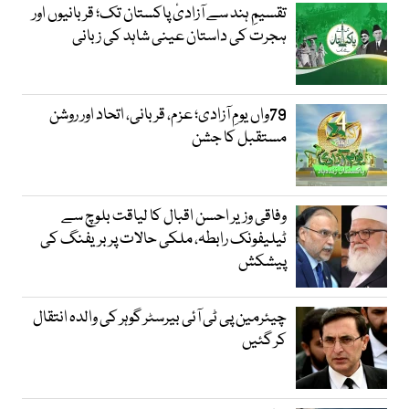
تقسیمِ ہند سے آزادیٔ پاکستان تک؛ قربانیوں اور
ہجرت کی داستان عینی شاہد کی زبانی
79واں یومِ آزادی؛ عزم، قربانی، اتحاد اور روشن
مستقبل کا جشن
وفاقی وزیر احسن اقبال کا لیاقت بلوچ سے
ٹیلیفونک رابطہ، ملکی حالات پر بریفنگ کی
پیشکش
چیئرمین پی ٹی آئی بیرسٹر گوہر کی والدہ انتقال
کر گئیں