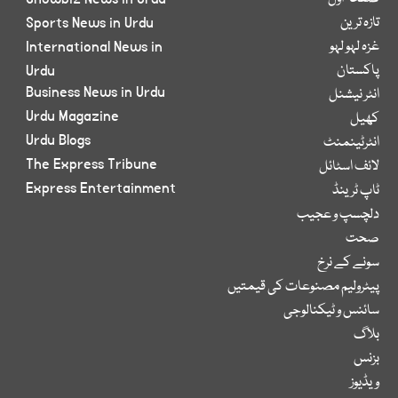
تازہ ترین
Sports News in Urdu
غزہ لہو لہو
International News in
پاکستان
Urdu
Business News in Urdu
انٹر نیشنل
Urdu Magazine
کھیل
Urdu Blogs
انٹرٹینمنٹ
The Express Tribune
لائف اسٹائل
Express Entertainment
ٹاپ ٹرینڈ
دلچسپ و عجیب
صحت
سونے کے نرخ
پیٹرولیم مصنوعات کی قیمتیں
سائنس و ٹیکنالوجی
بلاگ
بزنس
ویڈیوز