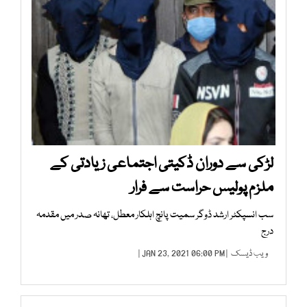
لڑکی سے دوران ڈکیتی اجتماعی زیادتی کے
ملزم پولیس حراست سے فرار
سب انسپکٹر ارشد ڈوگر سمیت پانچ اہلکار معطل، تھانہ صدر میں مقدمہ
درج
ویب ڈیسک
| JAN 23, 2021 06:00 PM |