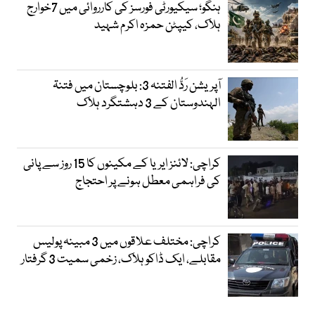
ہنگو؛ سیکیورٹی فورسز کی کارروائی میں 7خوارج
ہلاک، کیپٹن حمزہ اکرم شہید
آپریشن رَدُّ الفتنہ 3: بلوچستان میں فتنۃ
الہندوستان کے 3 دہشتگرد ہلاک
کراچی: لائنز ایریا کے مکینوں کا 15 روز سے پانی
کی فراہمی معطل ہونے پر احتجاج
کراچی: مختلف علاقوں میں 3 مبینہ پولیس
مقابلے، ایک ڈاکو ہلاک، زخمی سمیت 3 گرفتار