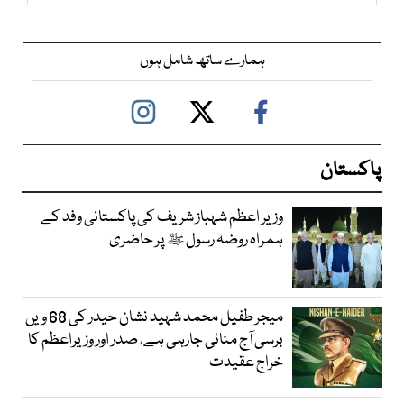
ہمارے ساتھ شامل ہوں
پاکستان
وزیر اعظم شہباز شریف کی پاکستانی وفد کے
ہمراہ روضہ رسول ﷺ پر حاضری
میجر طفیل محمد شہید نشان حیدر کی 68 ویں
برسی آج منائی جارہی ہے، صدر اور وزیراعظم کا
خراج عقیدت