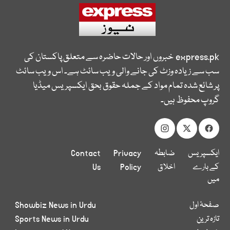
express.pk
خبروں اور حالات حاضرہ سے متعلق پاکستان کی
سب سے زیادہ وزٹ کی جانے والی ویب سائٹ ہے۔ اس ویب سائٹ
پر شائع شدہ تمام مواد کے جملہ حقوق بحق ایکسپریس میڈیا
گروپ محفوظ ہیں۔
ایکسپریس
ضابطہ
Privacy
Contact
کے بارے
اخلاق
Policy
Us
میں
صفحۂ اول
Showbiz News in Urdu
تازہ ترین
Sports News in Urdu