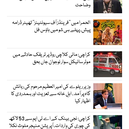
وضاحت
الحمرا میں ’’فرینڈز آف سیونٹینز‘‘ تھیٹر ڈرامہ
پیش، پہلے ہی شو میں ہاؤس فل
کراچی: مائی کلاچی روڈ پر ٹریفک حادثے میں
موٹر سائیکل سوار نوجوان جاں بحق
وزیر ریلوے کی امیر العظیم مرحوم کی رہائش
گاہ پر آمد ، اہلِ خانہ سے تعزیت اور ہمدردی کا
اظہار کیا
کراچی: نجی بینک کے اے ٹی ایم سے 53 لاکھ
کی چوری کی واردات، آپریشن منیجر ملوث نکلا