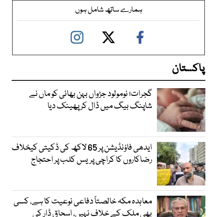
ہمارے ساتھ شامل ہوں
پاکستان
گجرات؛ نومولود جڑواں بہن بھائی کو ماں نے
شاپنگ بیگ میں ڈال کر پھینک دیا
ایدھی فاؤنڈیشن پر 65 لاکھ کی ڈکیتی کیخلاف
رضاکاروں کا کراچی پریس کلب پر احتجاج
معاہدہ مکہ خالصتاً دفاعی نوعیت کا ہے، کسی
بھی ملک کے خلاف نہیں، اسحاق ڈار کی