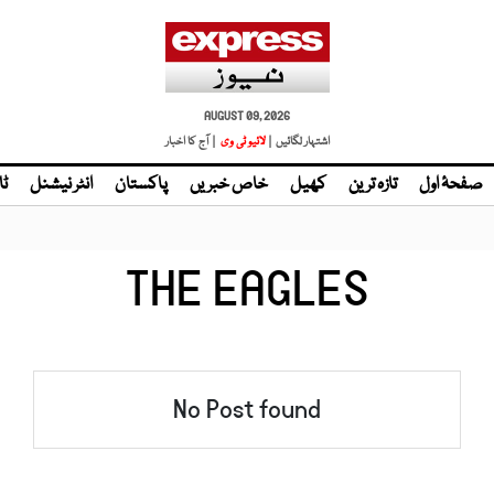
AUGUST 09, 2026
اشتہار لگائیں |
لائیو ٹی وی
| آج کا اخبار
صفحۂ اول
تازہ ترین
کھیل
خاص خبریں
پاکستان
انٹر نیشنل
ٹا
THE EAGLES
No Post found