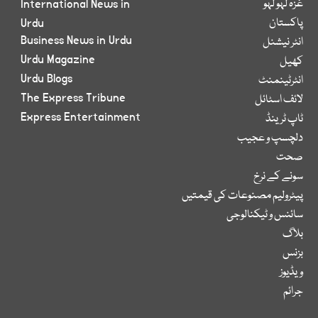
غزہ لہو لہو
International News in
پاکستان
Urdu
Business News in Urdu
انٹر نیشنل
Urdu Magazine
کھیل
Urdu Blogs
انٹرٹینمنٹ
The Express Tribune
لائف اسٹائل
Express Entertainment
ٹاپ ٹرینڈ
دلچسپ و عجیب
صحت
سونے کے نرخ
پیٹرولیم مصنوعات کی قیمتیں
سائنس و ٹیکنالوجی
بلاگ
بزنس
ویڈیوز
جرائم