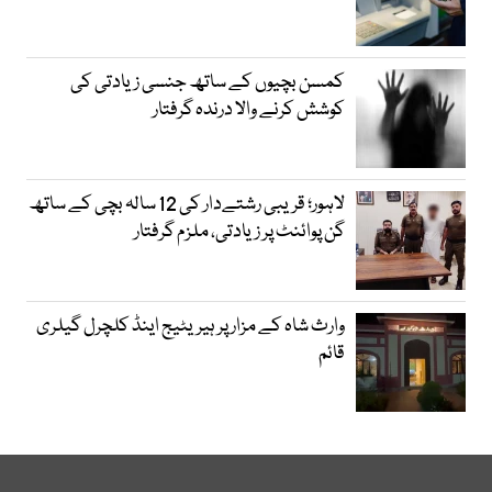
کمسن بچیوں کے ساتھ جنسی زیادتی کی
کوشش کرنے والا درندہ گرفتار
لاہور؛ قریبی رشتےدار کی 12 سالہ بچی کے ساتھ
گن پوائنٹ پر زیادتی، ملزم گرفتار
وارث شاہ کے مزار پر ہیریٹیج اینڈ کلچرل گیلری
قائم