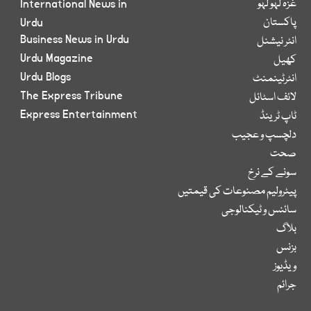
غزہ لہو لہو
International News in
پاکستان
Urdu
Business News in Urdu
انٹر نیشنل
Urdu Magazine
کھیل
Urdu Blogs
انٹرٹینمنٹ
The Express Tribune
لائف اسٹائل
Express Entertainment
ٹاپ ٹرینڈ
دلچسپ و عجیب
صحت
سونے کے نرخ
پیٹرولیم مصنوعات کی قیمتیں
سائنس و ٹیکنالوجی
بلاگ
بزنس
ویڈیوز
جرائم