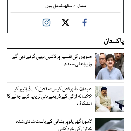
ہمارے ساتھ شامل ہوں
پاکستان
صوبوں کی تقسیم پر لاشیں نہیں گرنے دیں گے،
وزیراعلیٰ سندھ
عبداللہ طاہر قتل کیس؛ مقتول کے ڈرائیور کو
22سالہ لڑکی کے ذریعے ہنی ٹریپ کیے جانے کا
انشکاف
لاہور؛ گھریلو پریشانی کے باعث شادی شدہ
خاتون کی خودکشی