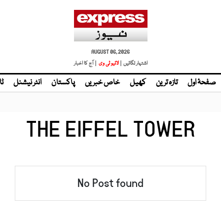
AUGUST 06, 2026
اشتہار لگائیں |
لائیو ٹی وی
| آج کا اخبار
صفحۂ اول
تازہ ترین
کھیل
خاص خبریں
پاکستان
انٹر نیشنل
ٹا
THE EIFFEL TOWER
No Post found