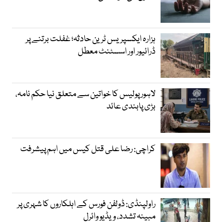
ہزارہ ایکسپریس ٹرین حادثہ؛ غفلت برتنے پر
ڈرائیور اور اسسٹنٹ معطل
لاہور پولیس کا خواتین سے متعلق نیا حکم نامہ،
بڑی پابندی عائد
کراچی: رضا علی قتل کیس میں اہم پیشرفت
راولپنڈی: ڈولفن فورس کے اہلکاروں کا شہری پر
مبینہ تشدد، ویڈیو وائرل