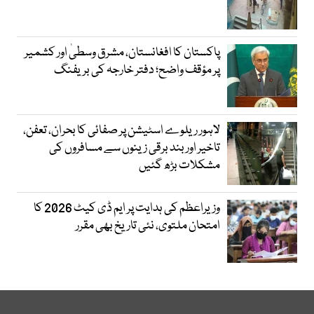
پاکستان کا افغانستان، مشرق وسطیٰ اور کشمیر
پر مؤقف واضح؛ دفتر خارجہ کی بریفنگ
لاہور ریلوے اسٹیشن پر صفائی کا بحران، تعفن،
تاخیر اور بند برقی زینوں سے مسافروں کی
مشکلات بڑھ گئیں
وزیراعظم کی ہدایت پر ایم ڈی کیٹ 2026 کا
امتحان ملتوی، نئی تاریخ بھی مقرر