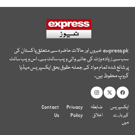
express.pk
خبروں اور حالات حاضرہ سے متعلق پاکستان کی
سب سے زیادہ وزٹ کی جانے والی ویب سائٹ ہے۔ اس ویب سائٹ
پر شائع شدہ تمام مواد کے جملہ حقوق بحق ایکسپریس میڈیا
گروپ محفوظ ہیں۔
ایکسپریس
ضابطہ
Privacy
Contact
کے بارے
اخلاق
Policy
Us
میں