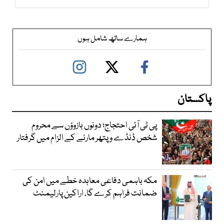
ہمارے ساتھ شامل ہوں
پاکستان
پی ٹی آئی احتجاج؛ دونوں بازوؤں سے محروم
شخص ڈنڈے و پتھر مارنے کے الزام میں گرفتار
مکہ باہمی دفاعی معاہدہ خطے میں امن کی
ضمانت فراہم کرے گا، اراکین پارلیمنٹ