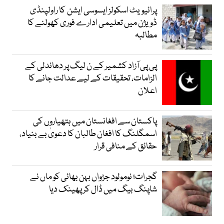
پرائیویٹ اسکولز ایسوسی ایشن کا راولپنڈی
ڈویژن میں تعلیمی ادارے فوری کھولنے کا
مطالبہ
پی پی آزاد کشمیر کے ن لیگ پر دھاندلی کے
الزامات، تحقیقات کے لیے عدالت جانے کا
اعلان
پاکستان سے افغانستان میں ہتھیاروں کی
اسمگلنگ کا افغان طالبان کا دعویٰ بے بنیاد،
حقائق کے منافی قرار
گجرات؛ نومولود جڑواں بہن بھائی کو ماں نے
شاپنگ بیگ میں ڈال کر پھینک دیا