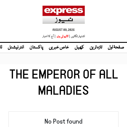
AUGUST 09, 2026
اشتہار لگائیں |
| آج کا اخبار
صفحۂ اول
تازہ ترین
کھیل
خاص خبریں
پاکستان
انٹر نیشنل
ٹا
THE EMPEROR OF ALL
MALADIES
No Post found