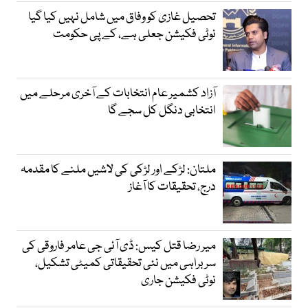
تحصیل غازی کو وفاق میں شامل نہیں کیا گیا
نوٹی فکیشن جعلی ہے، کے پی حکومت
آزاد کشمیر عام انتخابات کے آخری مرحلے میں
انتخابی دنگل کل سجے گا
ملتان: لڑکے اور لڑکی کی لاشیں ملنے کا مقدمہ
درج، تحقیقات کا آغاز
میر رضا قتل کیس: ڈی آئی جی عامر فاروقی کی
سربراہی میں نئی تحقیقاتی کمیٹی تشکیل،
نوٹی فکیشن جاری