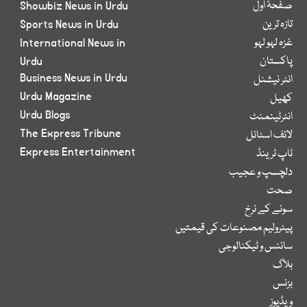
صفحۂ اول
Showbiz News in Urdu
تازہ ترین
Sports News in Urdu
غزہ لہو لہو
International News in
پاکستان
Urdu
Business News in Urdu
انٹر نیشنل
Urdu Magazine
کھیل
Urdu Blogs
انٹرٹینمنٹ
The Express Tribune
لائف اسٹائل
Express Entertainment
ٹاپ ٹرینڈ
دلچسپ و عجیب
صحت
سونے کے نرخ
پیٹرولیم مصنوعات کی قیمتیں
سائنس و ٹیکنالوجی
بلاگ
بزنس
ویڈیوز