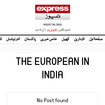
AUGUST 08, 2026
اشتہار لگائیں |
لائیو ٹی وی
| آج کا اخبار
صفحۂ اول
تازہ ترین
کھیل
خاص خبریں
پاکستان
انٹر نیشنل
ٹا
THE EUROPEAN IN
INDIA
No Post found