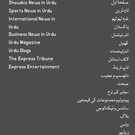
صفحۂ اول
Showbiz News in Urdu
تازہ ترین
Sports News in Urdu
غزہ لہو لہو
International News in
پاکستان
Urdu
Business News in Urdu
انٹر نیشنل
Urdu Magazine
کھیل
Urdu Blogs
انٹرٹینمنٹ
The Express Tribune
لائف اسٹائل
Express Entertainment
ٹاپ ٹرینڈ
دلچسپ و عجیب
صحت
سونے کے نرخ
پیٹرولیم مصنوعات کی قیمتیں
سائنس و ٹیکنالوجی
بلاگ
بزنس
ویڈیوز