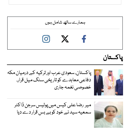
ہمارے ساتھ شامل ہوں
پاکستان
پاکستان، سعودی عرب اور ترکیہ کے درمیان مکہ
دفاعی معاہدے کو تاریخی سنگ میل قرار،
خصوصی نغمہ جاری
میر رضا علی کیس میں پولیس سرجن ڈاکٹر
سمعیہ سید نے خود کو بے بس قرار دے دیا