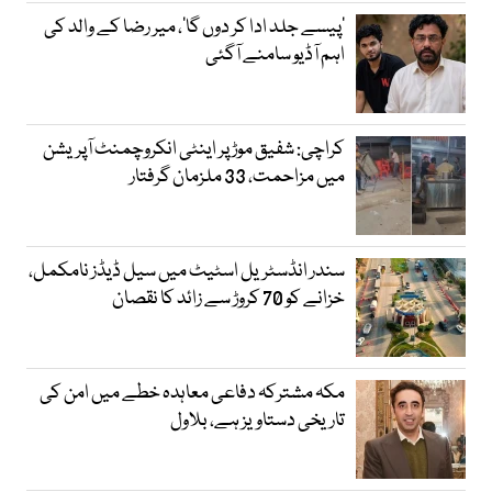
’پیسے جلد ادا کر دوں گا‘، میر رضا کے والد کی
اہم آڈیو سامنے آگئی
کراچی: شفیق موڑ پر اینٹی انکروچمنٹ آپریشن
میں مزاحمت، 33 ملزمان گرفتار
سندر انڈسٹریل اسٹیٹ میں سیل ڈیڈز نامکمل،
خزانے کو 70 کروڑ سے زائد کا نقصان
مکہ مشترکہ دفاعی معاہدہ خطے میں امن کی
تاریخی دستاویز ہے، بلاول