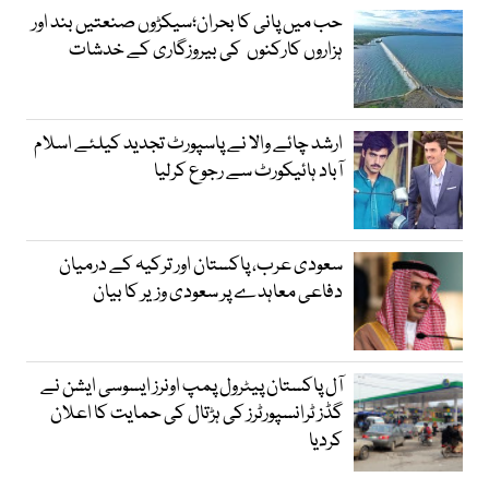
حب میں پانی کا بحران؛سیکڑوں صنعتیں بند اور
ہزاروں کارکنوں کی بیروزگاری کے خدشات
ارشد چائے والا نے پاسپورٹ تجدید کیلئے اسلام
آباد ہائیکورٹ سے رجوع کرلیا
سعودی عرب، پاکستان اور ترکیہ کے درمیان
دفاعی معاہدے پر سعودی وزیر کا بیان
آل پاکستان پیٹرول پمپ اونرز ایسوسی ایشن نے
گڈز ٹرانسپورٹرز کی ہڑتال کی حمایت کا اعلان
کردیا