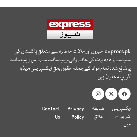
express.pk
خبروں اور حالات حاضرہ سے متعلق پاکستان کی
سب سے زیادہ وزٹ کی جانے والی ویب سائٹ ہے۔ اس ویب سائٹ
پر شائع شدہ تمام مواد کے جملہ حقوق بحق ایکسپریس میڈیا
گروپ محفوظ ہیں۔
ایکسپریس
ضابطہ
Privacy
Contact
کے بارے
اخلاق
Policy
Us
میں