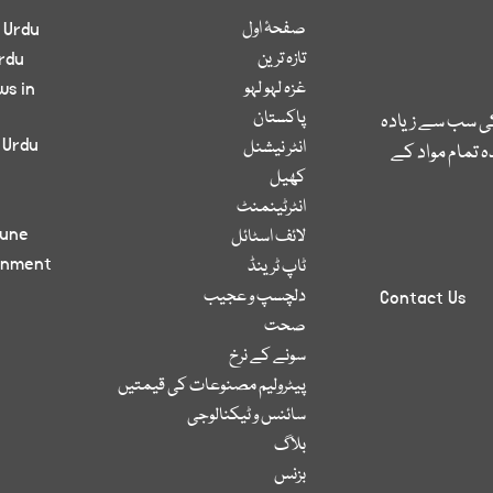
صفحۂ اول
 Urdu
تازہ ترین
rdu
غزہ لہو لہو
ws in
پاکستان
کی سب سے زیادہ
 Urdu
انٹر نیشنل
 تمام مواد کے
کھیل
انٹرٹینمنٹ
bune
لائف اسٹائل
inment
ٹاپ ٹرینڈ
دلچسپ و عجیب
Contact Us
صحت
سونے کے نرخ
پیٹرولیم مصنوعات کی قیمتیں
سائنس و ٹیکنالوجی
بلاگ
بزنس