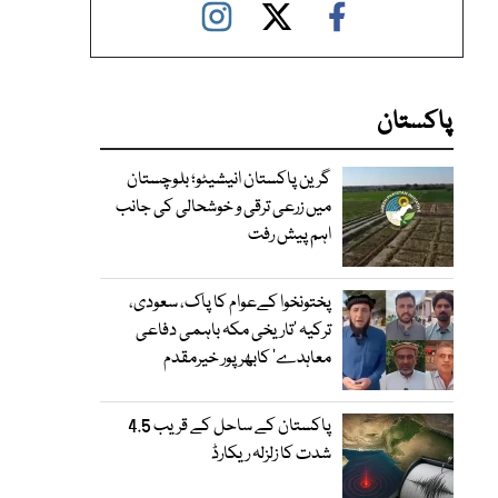
پاکستان
گرین پاکستان انیشیٹو؛ بلوچستان
میں زرعی ترقی و خوشحالی کی جانب
اہم پیش رفت
پختونخوا کےعوام کا پاک، سعودی،
ترکیہ ’تاریخی مکہ باہمی دفاعی
معاہدے‘ کابھرپور خیرمقدم
پاکستان کے ساحل کے قریب 4.5
شدت کا زلزلہ ریکارڈ