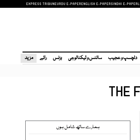
EXPRESS TRIBUNE
URDU E-PAPER
ENGLISH E-PAPER
SINDHI E-PAPER
L
دلچسپ و عجیب
سائنس و ٹیکنالوجی
بزنس
رائے
مزید
THE 
ہمارے ساتھ شامل ہوں