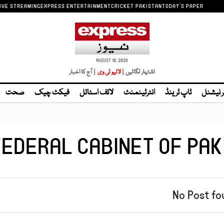
IVE STREAMING
EXPRESS ENTERTAINMENT
CRICKET PAKISTAN
TODAY'S PAPER
AUGUST 10, 2026
اشتہار لگائیں |
لائیو ٹی وی
| آج کا اخبار
ر نیشنل
ٹاپ ٹرینڈ
انٹرٹینمنٹ
لائف اسٹائل
فیکٹ چیک
صحت
FEDERAL CABINET OF PAK
No Post fo