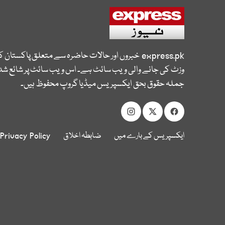
express.pk
خبروں اور حالات حاضرہ سے متعلق پاکستان 
وزٹ کی جانے والی ویب سائٹ ہے۔ اس ویب سائٹ پر شائع شدہ
جملہ حقوق بحق ایکسپریس میڈیا گروپ محفوظ ہیں۔
ایکسپریس کے بارے میں
ضابطہ اخلاق
Privacy Policy