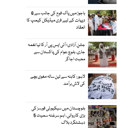
باجوڑ میں پاک فوج کی جانب سے 6
دیہات کے لیے فری میڈیکل کیمپ کا
انعقاد
جشنِ آزادی؛ آئی ایس پی آر کا نیا نغمہ
جاری، بلوچ عوام کی پاکستان سے
محبت اجاگر
لاہور: کاہنہ سے تین سالہ مغوی بچے
کی لاش برآمد
بلوچستان میں سیکیورٹی فورسز کی
بڑی کارروائی، اہم سرغنہ سمیت 5
دہشتگرد ہلاک