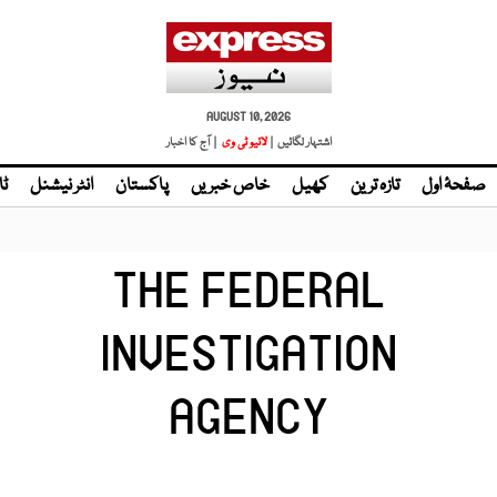
AUGUST 10, 2026
اشتہار لگائیں |
| آج کا اخبار
صفحۂ اول
تازہ ترین
کھیل
خاص خبریں
پاکستان
انٹر نیشنل
ٹا
THE FEDERAL
INVESTIGATION
AGENCY