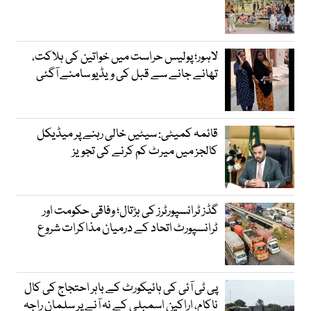
لاہور؛ پولیس حراست میں خواتین کی ہلاکت،
تھانے جانے سے قبل کی ویڈیو سامنے آگئی
قائمہ کمیٹی: سیٹیں خالی رہنے پر میڈیکل
کالجز میں میرٹ کم کرنے کی تجویز
گڈز ٹرانسپورٹرز کی ہڑتال؛ وفاقی حکومت اور
ٹرانسپورٹ اتحاد کے درمیان مذاکرات شروع
پی ٹی آئی کی ہائیکورٹ کے باہر احتجاج کی کال
ناکام، اراکین اسمبلی کے نہ آنے پر سلمان راجہ