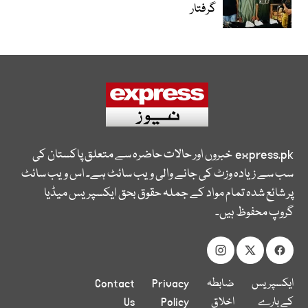
گرفتار
express.pk
خبروں اور حالات حاضرہ سے متعلق پاکستان کی
سب سے زیادہ وزٹ کی جانے والی ویب سائٹ ہے۔ اس ویب سائٹ
پر شائع شدہ تمام مواد کے جملہ حقوق بحق ایکسپریس میڈیا
گروپ محفوظ ہیں۔
ایکسپریس
ضابطہ
Privacy
Contact
کے بارے
اخلاق
Policy
Us