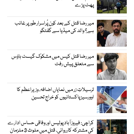
پھٹ پڑے
میر رضا قتل کے بعد کون پُراسرار طور پر غائب
ہے؟ والد کی میڈیا سے گفتگو
میر رضا قتل کیس میں مشکوک گیسٹ ہاؤس
سے متعلق پیش رفت
ترسیلاتِ زر میں نمایاں اضافہ، وزیراعظم کا
اوورسیز پاکستانیوں کو خراجِ تحسین
کراچی: فیروز آباد پولیس اور وفاقی حساس ادارے
کی مشترکہ کارروائی، قتل میں ملوث 3 ملزمان