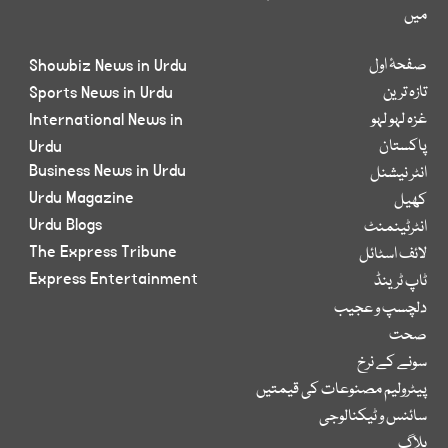
میں
صفحۂ اول
Showbiz News in Urdu
تازہ ترین
Sports News in Urdu
غزہ لہو لہو
International News in
پاکستان
Urdu
Business News in Urdu
انٹر نیشنل
Urdu Magazine
کھیل
Urdu Blogs
انٹرٹینمنٹ
The Express Tribune
لائف اسٹائل
Express Entertainment
ٹاپ ٹرینڈ
دلچسپ و عجیب
صحت
سونے کے نرخ
پیٹرولیم مصنوعات کی قیمتیں
سائنس و ٹیکنالوجی
بلاگ