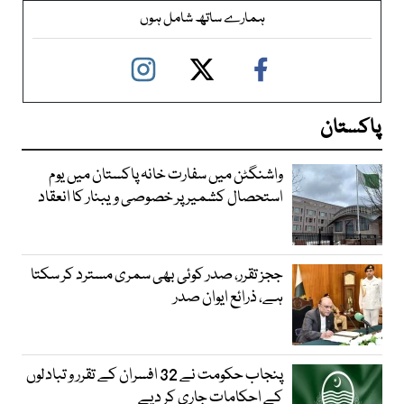
ہمارے ساتھ شامل ہوں
پاکستان
واشنگٹن میں سفارت خانہ پاکستان میں یوم
استحصال کشمیر پر خصوصی ویبنار کا انعقاد
ججز تقرر، صدر کوئی بھی سمری مسترد کر سکتا
ہے، ذرائع ایوان صدر
پنجاب حکومت نے 32 افسران کے تقرر و تبادلوں
کے احکامات جاری کر دیے