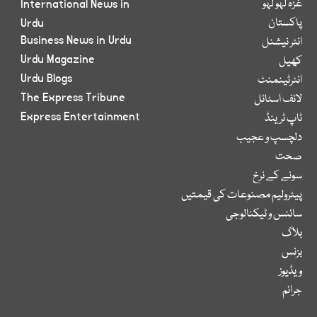
غزہ لہو لہو
International News in
پاکستان
Urdu
Business News in Urdu
انٹر نیشنل
Urdu Magazine
کھیل
Urdu Blogs
انٹرٹینمنٹ
The Express Tribune
لائف اسٹائل
Express Entertainment
ٹاپ ٹرینڈ
دلچسپ و عجیب
صحت
سونے کے نرخ
پیٹرولیم مصنوعات کی قیمتیں
سائنس و ٹیکنالوجی
بلاگ
بزنس
ویڈیوز
جرائم