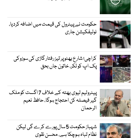
حکومت نے پیٹرول کی قیمت میں اضافہ کردیا،
نوٹیفکیشن جاری
کراچی؛ شارع بھٹو پر تیز رفتار گاڑی کی سوزوکی
پک اپ کو ٹکر، خاتون جاں بحق
پیٹرولیم لیوی بھتہ کے خلاف 7 اگست کو ملک
گیر فیصلہ کن احتجاج ہوگا، حافظ نعیم
الرحمان
شہباز حکومت 5 سال پورے کرے گی لیکن
نظام تباہ ہوچکا ہے، محسن نقوی