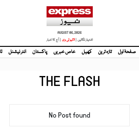
AUGUST 06, 2026
اشتہار لگائیں |
| آج کا اخبار
صفحۂ اول
تازہ ترین
کھیل
خاص خبریں
پاکستان
انٹر نیشنل
ٹا
THE FLASH
No Post found