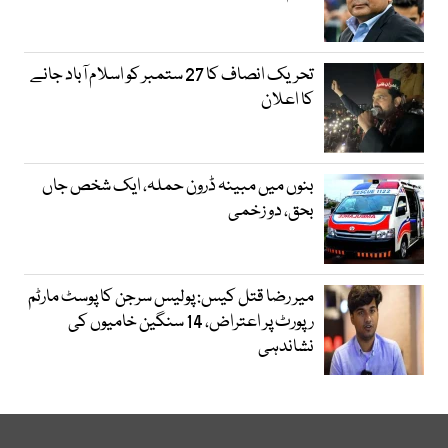
تحریک انصاف کا 27 ستمبر کو اسلام آباد جانے
کا اعلان
بنوں میں مبینہ ڈرون حملہ، ایک شخص جاں
بحق، دو زخمی
میر رضا قتل کیس: پولیس سرجن کا پوسٹ مارٹم
رپورٹ پر اعتراض، 14 سنگین خامیوں کی
نشاندہی