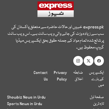
express.pk
خبروں اور حالات حاضرہ سے متعلق پاکستان کی
سب سے زیادہ وزٹ کی جانے والی ویب سائٹ ہے۔ اس ویب سائٹ
پر شائع شدہ تمام مواد کے جملہ حقوق بحق ایکسپریس میڈیا
گروپ محفوظ ہیں۔
ایکسپریس
ضابطہ
Privacy
Contact
کے بارے
اخلاق
Policy
Us
میں
صفحۂ اول
Showbiz News in Urdu
تازہ ترین
Sports News in Urdu