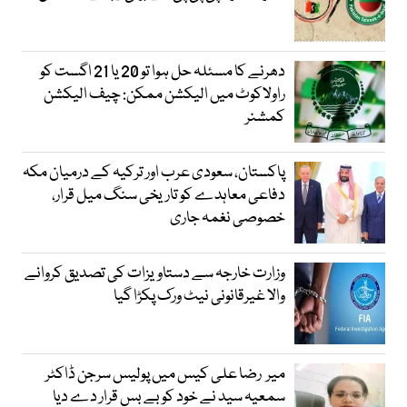
دھرنے کا مسئلہ حل ہوا تو 20 یا 21 اگست کو
راولاکوٹ میں الیکشن ممکن: چیف الیکشن
کمشنر
پاکستان، سعودی عرب اور ترکیہ کے درمیان مکہ
دفاعی معاہدے کو تاریخی سنگ میل قرار،
خصوصی نغمہ جاری
وزارت خارجہ سے دستاویزات کی تصدیق کروانے
والا غیرقانونی نیٹ ورک پکڑا گیا
میر رضا علی کیس میں پولیس سرجن ڈاکٹر
سمعیہ سید نے خود کو بے بس قرار دے دیا