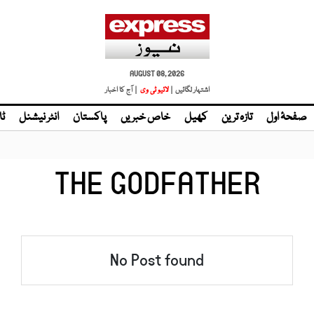
AUGUST 08, 2026
اشتہار لگائیں |
لائیو ٹی وی
| آج کا اخبار
صفحۂ اول
تازہ ترین
کھیل
خاص خبریں
پاکستان
انٹر نیشنل
ٹا
THE GODFATHER
No Post found