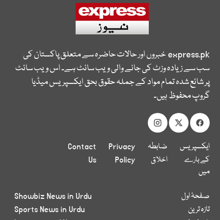
express.pk
خبروں اور حالات حاضرہ سے متعلق پاکستان کی
سب سے زیادہ وزٹ کی جانے والی ویب سائٹ ہے۔ اس ویب سائٹ
پر شائع شدہ تمام مواد کے جملہ حقوق بحق ایکسپریس میڈیا
گروپ محفوظ ہیں۔
ایکسپریس
ضابطہ
Privacy
Contact
کے بارے
اخلاق
Policy
Us
میں
صفحۂ اول
Showbiz News in Urdu
تازہ ترین
Sports News in Urdu