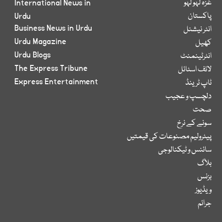
غزہ لہو لہو
International News in
پاکستان
Urdu
Business News in Urdu
انٹر نیشنل
Urdu Magazine
کھیل
Urdu Blogs
انٹرٹینمنٹ
The Express Tribune
لائف اسٹائل
Express Entertainment
ٹاپ ٹرینڈ
دلچسپ و عجیب
صحت
سونے کے نرخ
پیٹرولیم مصنوعات کی قیمتیں
سائنس و ٹیکنالوجی
بلاگ
بزنس
ویڈیوز
جرائم