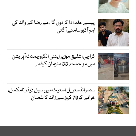
’پیسے جلد ادا کر دوں گا‘، میر رضا کے والد کی
اہم آڈیو سامنے آگئی
کراچی: شفیق موڑ پر اینٹی انکروچمنٹ آپریشن
میں مزاحمت، 33 ملزمان گرفتار
سندر انڈسٹریل اسٹیٹ میں سیل ڈیڈز نامکمل،
خزانے کو 70 کروڑ سے زائد کا نقصان