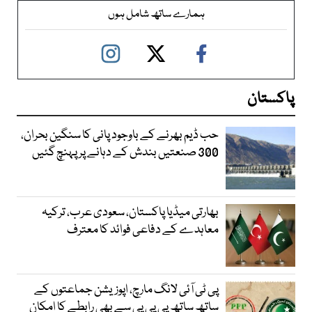
ہمارے ساتھ شامل ہوں
پاکستان
حب ڈیم بھرنے کے باوجود پانی کا سنگین بحران،
300 صنعتیں بندش کے دہانے پر پہنچ گئیں
بھارتی میڈیا پاکستان، سعودی عرب، ترکیہ
معاہدے کے دفاعی فوائد کا معترف
پی ٹی آئی لانگ مارچ، اپوزیشن جماعتوں کے
ساتھ ساتھ پی پی پی سے بھی رابطے کا امکان