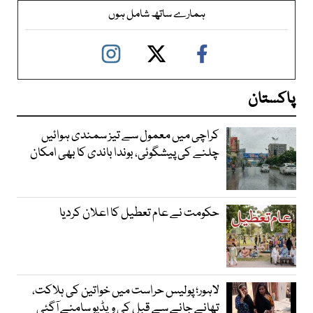
ہمارے ساتھ شامل ہوں
پاکستان
کراچی میں معمول سے تیز سمندی ہوائیں
چلنے کی پیشگوئی، بوندا باندی کا بھی امکان
حکومت نے عام تعطیل کا اعلان کردیا
لاہور؛ پولیس حراست میں خواتین کی ہلاکت،
تھانے جانے سے قبل کی ویڈیو سامنے آگئی