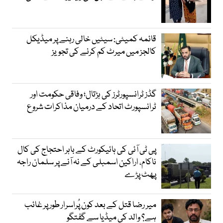
قائمہ کمیٹی: سیٹیں خالی رہنے پر میڈیکل
کالجز میں میرٹ کم کرنے کی تجویز
گڈز ٹرانسپورٹرز کی ہڑتال؛ وفاقی حکومت اور
ٹرانسپورٹ اتحاد کے درمیان مذاکرات شروع
پی ٹی آئی کی ہائیکورٹ کے باہر احتجاج کی کال
ناکام، اراکین اسمبلی کے نہ آنے پر سلمان راجہ
پھٹ پڑے
میر رضا قتل کے بعد کون پُراسرار طور پر غائب
ہے؟ والد کی میڈیا سے گفتگو