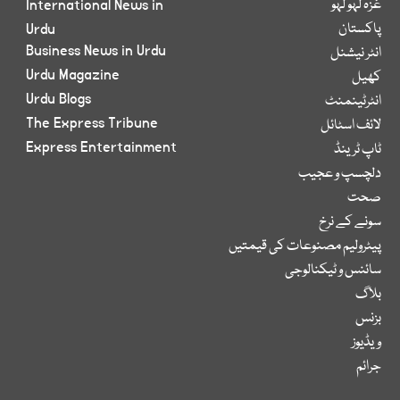
غزہ لہو لہو
International News in
پاکستان
Urdu
Business News in Urdu
انٹر نیشنل
Urdu Magazine
کھیل
Urdu Blogs
انٹرٹینمنٹ
The Express Tribune
لائف اسٹائل
Express Entertainment
ٹاپ ٹرینڈ
دلچسپ و عجیب
صحت
سونے کے نرخ
پیٹرولیم مصنوعات کی قیمتیں
سائنس و ٹیکنالوجی
بلاگ
بزنس
ویڈیوز
جرائم