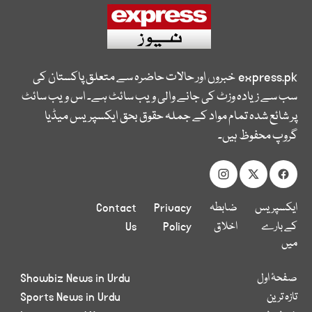
express.pk
خبروں اور حالات حاضرہ سے متعلق پاکستان کی
سب سے زیادہ وزٹ کی جانے والی ویب سائٹ ہے۔ اس ویب سائٹ
پر شائع شدہ تمام مواد کے جملہ حقوق بحق ایکسپریس میڈیا
گروپ محفوظ ہیں۔
ایکسپریس
ضابطہ
Privacy
Contact
کے بارے
اخلاق
Policy
Us
میں
صفحۂ اول
Showbiz News in Urdu
تازہ ترین
Sports News in Urdu