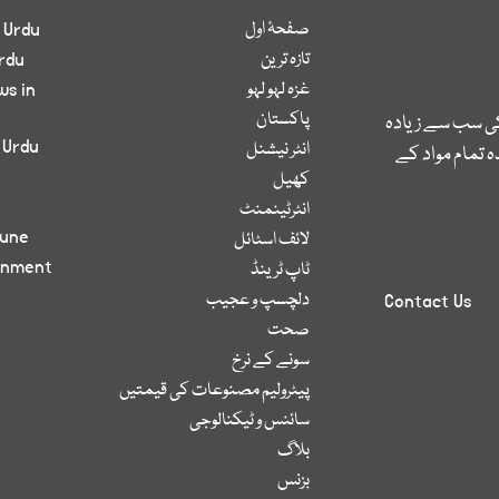
صفحۂ اول
 Urdu
تازہ ترین
rdu
غزہ لہو لہو
ws in
پاکستان
کی سب سے زیادہ
 Urdu
انٹر نیشنل
 تمام مواد کے
کھیل
انٹرٹینمنٹ
bune
لائف اسٹائل
inment
ٹاپ ٹرینڈ
دلچسپ و عجیب
Contact Us
صحت
سونے کے نرخ
پیٹرولیم مصنوعات کی قیمتیں
سائنس و ٹیکنالوجی
بلاگ
بزنس