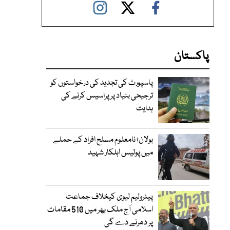
پاکستان
پاسپورٹ کی تجدید کی درخواستوں کو
ترجیحی بنیاد پر پراسیس کرنے کی
ہدایت
بولان؛ نامعلوم مسلح افراد کے حملے
میں پولیس اہلکار شہید
پیٹرولیم لیوی کیخلاف جماعت
اسلامی آج ملک بھر میں 510 مقامات
پر دھرنے دے گی