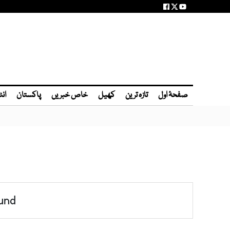
صفحۂ اول
تازہ ترین
کھیل
خاص خبریں
پاکستان
انٹ
und