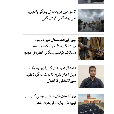
لاہور میں مزید بارش ہوگی یا نہیں،
نئی پیشگوئی کر دی گئی
چین نے افغانستان میں موجود
دہشتگرد تنظیموں کو ہمسایہ
ممالک کیلئے سنگین خطرہ قرار دیدیا
فتنہ الہندوستان کے ہاتھوں بلیک
میل ارمان بلوچ کا دہشت گرد تنظیم
سے لاتعلقی کا اعلان
25 کلوواٹ تک سولر صارفین کے لیے
نیپرا کی اجازت کی شرط ختم