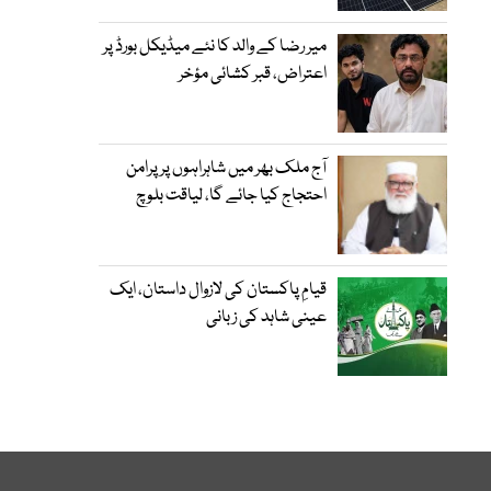
میر رضا کے والد کا نئے میڈیکل بورڈ پر
اعتراض، قبر کشائی مؤخر
آج ملک بھر میں شاہراہوں پر پرامن
احتجاج کیا جائے گا، لیاقت بلوچ
قیامِ پاکستان کی لازوال داستان، ایک
عینی شاہد کی زبانی