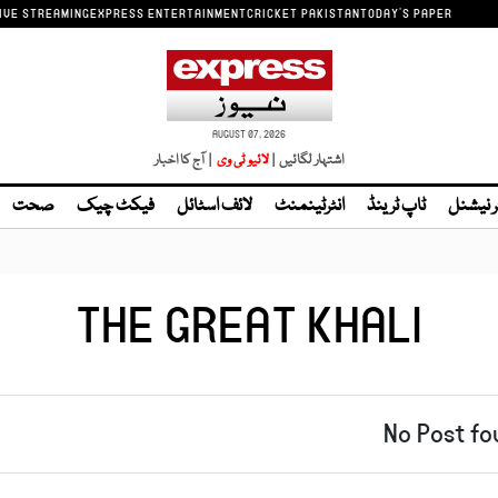
IVE STREAMING
EXPRESS ENTERTAINMENT
CRICKET PAKISTAN
TODAY'S PAPER
AUGUST 07, 2026
اشتہار لگائیں |
| آج کا اخبار
ر نیشنل
ٹاپ ٹرینڈ
انٹرٹینمنٹ
لائف اسٹائل
فیکٹ چیک
صحت
THE GREAT KHALI
No Post fo