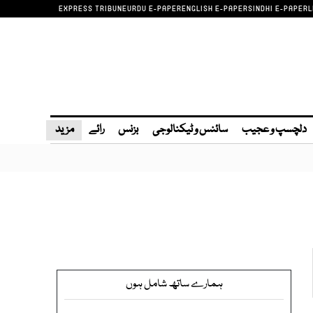
EXPRESS TRIBUNE
URDU E-PAPER
ENGLISH E-PAPER
SINDHI E-PAPER
L
دلچسپ و عجیب
سائنس و ٹیکنالوجی
بزنس
رائے
مزید
ہمارے ساتھ شامل ہوں