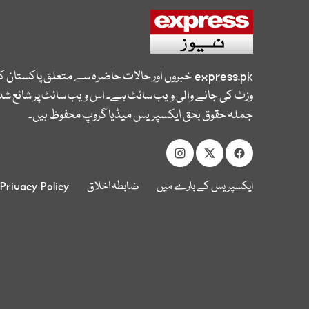
express.pk
خبروں اور حالات حاضرہ سے متعلق پاکستان 
وزٹ کی جانے والی ویب سائٹ ہے۔ اس ویب سائٹ پر شائع شدہ
جملہ حقوق بحق ایکسپریس میڈیا گروپ محفوظ ہیں۔
ایکسپریس کے بارے میں
ضابطہ اخلاق
Privacy Policy